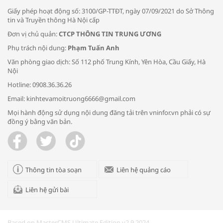
Giấy phép hoạt động số: 3100/GP-TTĐT, ngày 07/09/2021 do Sở Thông
tin và Truyền thông Hà Nội cấp
Đơn vị chủ quản:
CTCP THÔNG TIN TRUNG ƯƠNG
Phụ trách nội dung:
Phạm Tuấn Anh
Bác sĩ tư vấn cách phòng tránh bệnh
Văn phòng giao dịch: Số 112 phố Trung Kính, Yên Hòa, Cầu Giấy, Hà
đường hô hấp trong thời tiết giao mùa
Nội
Hotline: 0908.36.36.26
Email: kinhtevamoitruong6666@gmail.com
Mọi hành động sử dụng nội dung đăng tải trên vninfor.vn phải có sự
đồng ý bằng văn bản.
Trao yêu thương cho em
Thông tin tòa soạn
Liên hệ quảng cáo
Liên hệ gửi bài
Kon Tum giải cứu nạn nhân bị lừa bán
sang Campuchia
Based on MasterCMS Ultimate Edition v2.9 2024