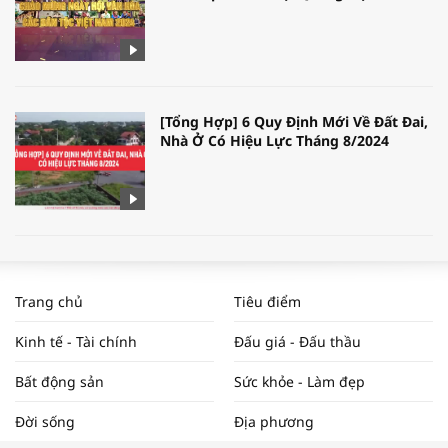
[Tổng Hợp] 6 Quy Định Mới Về Đất Đai,
Nhà Ở Có Hiệu Lực Tháng 8/2024
WORLDBANK DỰ BÁO KINH TẾ VIỆT
NAM NĂM 2024 VÀ NĂM 2025 | NHỊP
Trang chủ
Tiêu điểm
ĐẬP THỊ TRƯỜNG #62
Kinh tế - Tài chính
Đấu giá - Đấu thầu
Bất động sản
Sức khỏe - Làm đẹp
Tọa đàm “Xúc tiến thương mại: Khơi
Đời sống
Địa phương
thông đầu ra cho sản phẩm OCOP”