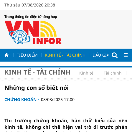
Thứ sáu 07/08/2026 20:38
Trang thông tin điện tử tổng hợp
ƯƠNG
TIÊU ĐIỂM
KINH TẾ - TÀI CHÍNH
ĐẤU GIÁ - ĐẤU THẦ
KINH TẾ - TÀI CHÍNH
Kinh tế
Tài chính
Những con số biết nói
CHỨNG KHOÁN
08/08/2025 17:00
Thị trường chứng khoán, hàn thử biểu của nền
kinh tế, không chỉ thể hiện vai trò đi trước phản