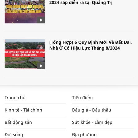
2024 sắp diễn ra tại Quảng Trị
[Tổng Hợp] 6 Quy Định Mới Về Đất Đai,
Nhà Ở Có Hiệu Lực Tháng 8/2024
WORLDBANK DỰ BÁO KINH TẾ VIỆT
NAM NĂM 2024 VÀ NĂM 2025 | NHỊP
Trang chủ
Tiêu điểm
ĐẬP THỊ TRƯỜNG #62
Kinh tế - Tài chính
Đấu giá - Đấu thầu
Bất động sản
Sức khỏe - Làm đẹp
Tọa đàm “Xúc tiến thương mại: Khơi
Đời sống
Địa phương