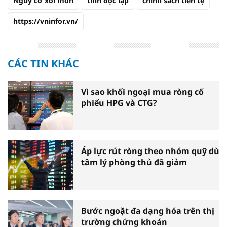
Nguy cơ xói mòn
tính độc lập
chính sách tiền tệ
https://vninfor.vn/
CÁC TIN KHÁC
Vì sao khối ngoại mua ròng cổ
phiếu HPG và CTG?
Áp lực rút ròng theo nhóm quỹ dù
tâm lý phòng thủ đã giảm
Bước ngoặt đa dạng hóa trên thị
trường chứng khoán