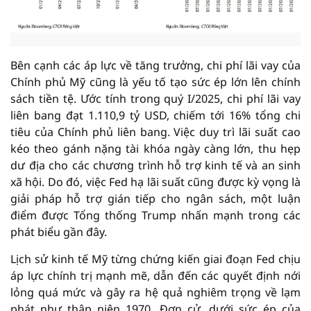
Bên cạnh các áp lực về tăng trưởng, chi phí lãi vay của
Chính phủ Mỹ cũng là yếu tố tạo sức ép lớn lên chính
sách tiền tệ. Ước tính trong quý I/2025, chi phí lãi vay
liên bang đạt 1.110,9 tỷ USD, chiếm tới 16% tổng chi
tiêu của Chính phủ liên bang. Việc duy trì lãi suất cao
kéo theo gánh nặng tài khóa ngày càng lớn, thu hẹp
dư địa cho các chương trình hỗ trợ kinh tế và an sinh
xã hội. Do đó, việc Fed hạ lãi suất cũng được kỳ vọng là
giải pháp hỗ trợ gián tiếp cho ngân sách, một luận
điểm được Tổng thống Trump nhấn mạnh trong các
phát biểu gần đây.
Lịch sử kinh tế Mỹ từng chứng kiến giai đoạn Fed chịu
áp lực chính trị mạnh mẽ, dẫn đến các quyết định nới
lỏng quá mức và gây ra hệ quả nghiêm trọng về lạm
phát như thập niên 1970. Đơn cử, dưới sức ép của