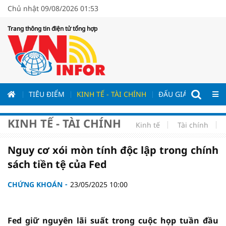
Chủ nhật 09/08/2026 01:53
Trang thông tin điện tử tổng hợp
ƯƠNG
TIÊU ĐIỂM
KINH TẾ - TÀI CHÍNH
ĐẤU GIÁ - ĐẤU THẦ
KINH TẾ - TÀI CHÍNH
Kinh tế
Tài chính
Nguy cơ xói mòn tính độc lập trong chính
sách tiền tệ của Fed
CHỨNG KHOÁN
23/05/2025 10:00
Fed giữ nguyên lãi suất trong cuộc họp tuần đầu