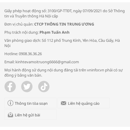
thông đầu ra cho sản phẩm OCOP”
Giấy phép hoạt động số: 3100/GP-TTĐT, ngày 07/09/2021 do Sở Thông
tin và Truyền thông Hà Nội cấp
Đơn vị chủ quản:
CTCP THÔNG TIN TRUNG ƯƠNG
Phụ trách nội dung:
Phạm Tuấn Anh
Bác sĩ tư vấn cách phòng tránh bệnh
Văn phòng giao dịch: Số 112 phố Trung Kính, Yên Hòa, Cầu Giấy, Hà
đường hô hấp trong thời tiết giao mùa
Nội
Hotline: 0908.36.36.26
Email: kinhtevamoitruong6666@gmail.com
Mọi hành động sử dụng nội dung đăng tải trên vninfor.vn phải có sự
đồng ý bằng văn bản.
Trao yêu thương cho em
Thông tin tòa soạn
Liên hệ quảng cáo
Liên hệ gửi bài
Kon Tum giải cứu nạn nhân bị lừa bán