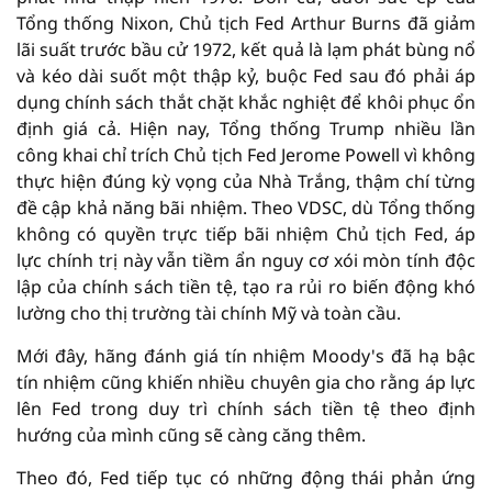
Tổng thống Nixon, Chủ tịch Fed Arthur Burns đã giảm
lãi suất trước bầu cử 1972, kết quả là lạm phát bùng nổ
và kéo dài suốt một thập kỷ, buộc Fed sau đó phải áp
dụng chính sách thắt chặt khắc nghiệt để khôi phục ổn
định giá cả. Hiện nay, Tổng thống Trump nhiều lần
công khai chỉ trích Chủ tịch Fed Jerome Powell vì không
thực hiện đúng kỳ vọng của Nhà Trắng, thậm chí từng
đề cập khả năng bãi nhiệm. Theo VDSC, dù Tổng thống
không có quyền trực tiếp bãi nhiệm Chủ tịch Fed, áp
lực chính trị này vẫn tiềm ẩn nguy cơ xói mòn tính độc
lập của chính sách tiền tệ, tạo ra rủi ro biến động khó
lường cho thị trường tài chính Mỹ và toàn cầu.
Mới đây, hãng đánh giá tín nhiệm Moody's đã hạ bậc
tín nhiệm cũng khiến nhiều chuyên gia cho rằng áp lực
lên Fed trong duy trì chính sách tiền tệ theo định
hướng của mình cũng sẽ càng căng thêm.
Theo đó, Fed tiếp tục có những động thái phản ứng