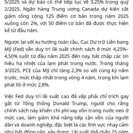
5/2025 và dự báo có thể tiếp tục về 3,25% trong quý
2/2025. Ngân hàng Trung ương Canada dự kiến cắt
giảm tổng cộng 125 điểm cơ bản trong năm 2025
xuống còn 2%, với 50 điểm cơ bản đã được thực hiện
kể từ đầu năm.
Ngược lại với xu hướng toàn cầu, Cục Dự trữ Liên bang
Mỹ (Fed) vẫn duy trì lãi suất chính sách ở mức 4,25%–
4,50% suốt từ đầu năm 2025 đến nay, bất chấp các tín
hiệu hạ nhiệt của lạm phát trong nước. Trong tháng
3/2025, PCE của Mỹ chỉ tăng 2,3% so với cùng kỳ năm
trước, mức thấp nhất trong vòng 4 năm, trong khi lạm
phát lõi ở mức 2,8%.
Việc Fed duy trì lãi suất cao đã vấp phải chỉ trích gay
gắt từ Tổng thống Donald Trump, người cho rằng
chính sách này khiến chi phí vay vốn trong nước neo ở
mức cao, làm giảm khả năng tiếp cận vốn của người
dân và doanh nghiệp, đặc biệt là các lĩnh vực nhạy cảm
như bất động sản, xây dựng. Lãi suất thế chấp 15 năm