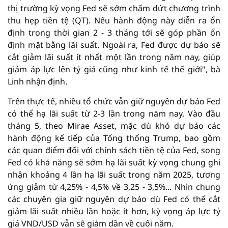
thị trường kỳ vọng Fed sẽ sớm chấm dứt chương trình
thu hẹp tiền tệ (QT). Nếu hành động này diễn ra ổn
định trong thời gian 2 - 3 tháng tới sẽ góp phần ổn
định mặt bằng lãi suất. Ngoài ra, Fed được dự báo sẽ
cắt giảm lãi suất ít nhất một lần trong năm nay, giúp
giảm áp lực lên tỷ giá cũng như kinh tế thế giới", bà
Linh nhận định.
Trên thực tế, nhiều tổ chức vẫn giữ nguyên dự báo Fed
có thể hạ lãi suất từ 2-3 lần trong năm nay. Vào đầu
tháng 5, theo Mirae Asset, mặc dù khó dự báo các
hành động kế tiếp của Tổng thống Trump, bao gồm
các quan điểm đối với chính sách tiền tệ của Fed, song
Fed có khả năng sẽ sớm hạ lãi suất kỳ vọng chung ghi
nhận khoảng 4 lần hạ lãi suất trong năm 2025, tương
ứng giảm từ 4,25% - 4,5% về 3,25 - 3,5%... Nhìn chung
các chuyên gia giữ nguyên dự báo dù Fed có thể cắt
giảm lãi suất nhiều lần hoặc ít hơn, kỳ vọng áp lực tỷ
giá VND/USD vẫn sẽ giảm dần về cuối năm.