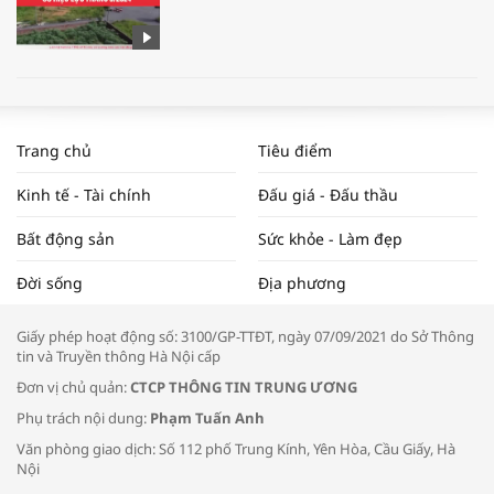
WORLDBANK DỰ BÁO KINH TẾ VIỆT
NAM NĂM 2024 VÀ NĂM 2025 | NHỊP
Trang chủ
Tiêu điểm
ĐẬP THỊ TRƯỜNG #62
Kinh tế - Tài chính
Đấu giá - Đấu thầu
Bất động sản
Sức khỏe - Làm đẹp
Tọa đàm “Xúc tiến thương mại: Khơi
Đời sống
Địa phương
thông đầu ra cho sản phẩm OCOP”
Giấy phép hoạt động số: 3100/GP-TTĐT, ngày 07/09/2021 do Sở Thông
tin và Truyền thông Hà Nội cấp
Đơn vị chủ quản:
CTCP THÔNG TIN TRUNG ƯƠNG
Phụ trách nội dung:
Phạm Tuấn Anh
Bác sĩ tư vấn cách phòng tránh bệnh
Văn phòng giao dịch: Số 112 phố Trung Kính, Yên Hòa, Cầu Giấy, Hà
đường hô hấp trong thời tiết giao mùa
Nội