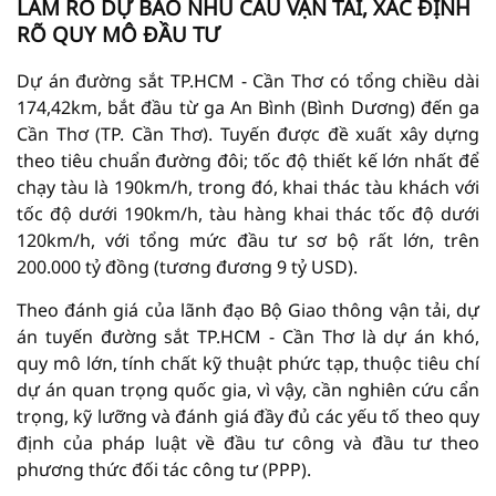
LÀM RÕ DỰ BÁO NHU CẦU VẬN TẢI, XÁC ĐỊNH
RÕ QUY MÔ ĐẦU TƯ
Dự án đường sắt TP.HCM - Cần Thơ có tổng chiều dài
174,42km, bắt đầu từ ga An Bình (Bình Dương) đến ga
Cần Thơ (TP. Cần Thơ). Tuyến được đề xuất xây dựng
theo tiêu chuẩn đường đôi; tốc độ thiết kế lớn nhất để
chạy tàu là 190km/h, trong đó, khai thác tàu khách với
tốc độ dưới 190km/h, tàu hàng khai thác tốc độ dưới
120km/h, với tổng mức đầu tư sơ bộ rất lớn, trên
200.000 tỷ đồng (tương đương 9 tỷ USD).
Theo đánh giá của lãnh đạo Bộ Giao thông vận tải, dự
án tuyến đường sắt TP.HCM - Cần Thơ là dự án khó,
quy mô lớn, tính chất kỹ thuật phức tạp, thuộc tiêu chí
dự án quan trọng quốc gia, vì vậy, cần nghiên cứu cẩn
trọng, kỹ lưỡng và đánh giá đầy đủ các yếu tố theo quy
định của pháp luật về đầu tư công và đầu tư theo
phương thức đối tác công tư (PPP).