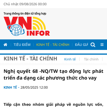
Chủ nhật 09/08/2026 00:00
Trang thông tin điện tử tổng hợp
ƯƠNG
TIÊU ĐIỂM
KINH TẾ - TÀI CHÍNH
ĐẤU GIÁ - ĐẤU THẦ
KINH TẾ - TÀI CHÍNH
Kinh tế
Tài chính
Nghị quyết 68 -NQ/TW tạo động lực phát
triển đa dạng các phương thức cho vay
KINH TẾ
28/05/2025 12:00
Tiếp cận theo nhóm giải pháp về nguồn lực vốn,