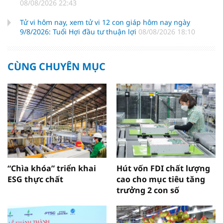
08/08/2026 22:43
Tử vi hôm nay, xem tử vi 12 con giáp hôm nay ngày
9/8/2026: Tuổi Hợi đầu tư thuận lợi
08/08/2026 18:10
CÙNG CHUYÊN MỤC
“Chìa khóa” triển khai
Hút vốn FDI chất lượng
ESG thực chất
cao cho mục tiêu tăng
trưởng 2 con số