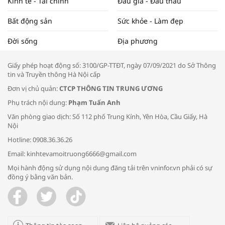
Kinh tế - Tài chính
Đấu giá - Đấu thầu
Bất động sản
Sức khỏe - Làm đẹp
Tọa đàm “Xúc tiến thương mại: Khơi
Đời sống
Địa phương
thông đầu ra cho sản phẩm OCOP”
Giấy phép hoạt động số: 3100/GP-TTĐT, ngày 07/09/2021 do Sở Thông
tin và Truyền thông Hà Nội cấp
Đơn vị chủ quản:
CTCP THÔNG TIN TRUNG ƯƠNG
Phụ trách nội dung:
Phạm Tuấn Anh
Bác sĩ tư vấn cách phòng tránh bệnh
Văn phòng giao dịch: Số 112 phố Trung Kính, Yên Hòa, Cầu Giấy, Hà
đường hô hấp trong thời tiết giao mùa
Nội
Hotline: 0908.36.36.26
Email: kinhtevamoitruong6666@gmail.com
Mọi hành động sử dụng nội dung đăng tải trên vninfor.vn phải có sự
đồng ý bằng văn bản.
Trao yêu thương cho em