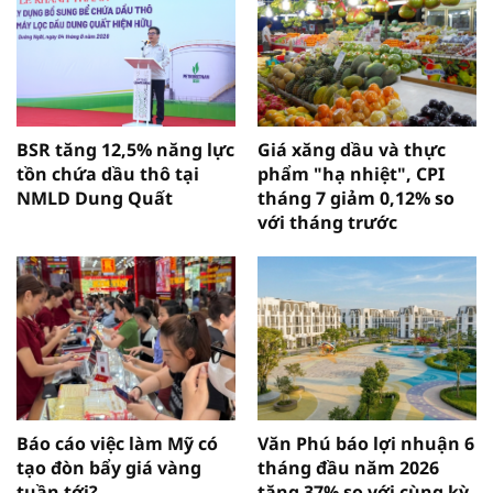
BSR tăng 12,5% năng lực
Giá xăng dầu và thực
tồn chứa dầu thô tại
phẩm "hạ nhiệt", CPI
NMLD Dung Quất
tháng 7 giảm 0,12% so
với tháng trước
Báo cáo việc làm Mỹ có
Văn Phú báo lợi nhuận 6
tạo đòn bẩy giá vàng
tháng đầu năm 2026
tuần tới?
tăng 37% so với cùng kỳ