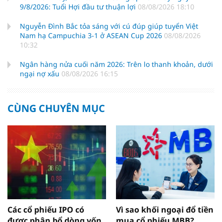
9/8/2026: Tuổi Hợi đầu tư thuận lợi
08/08/2026 18:10
Nguyễn Đình Bắc tỏa sáng với cú đúp giúp tuyển Việt
Nam hạ Campuchia 3-1 ở ASEAN Cup 2026
08/08/2026
10:32
Ngân hàng nửa cuối năm 2026: Trên lo thanh khoản, dưới
ngại nợ xấu
08/08/2026 16:15
CÙNG CHUYÊN MỤC
Các cổ phiếu IPO có
Vì sao khối ngoại đổ tiền
được phân bổ dòng vốn
mua cổ phiếu MBB?