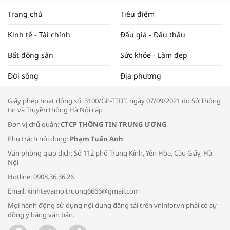
NAM NĂM 2024 VÀ NĂM 2025 | NHỊP
Trang chủ
Tiêu điểm
ĐẬP THỊ TRƯỜNG #62
Kinh tế - Tài chính
Đấu giá - Đấu thầu
Bất động sản
Sức khỏe - Làm đẹp
Tọa đàm “Xúc tiến thương mại: Khơi
Đời sống
Địa phương
thông đầu ra cho sản phẩm OCOP”
Giấy phép hoạt động số: 3100/GP-TTĐT, ngày 07/09/2021 do Sở Thông
tin và Truyền thông Hà Nội cấp
Đơn vị chủ quản:
CTCP THÔNG TIN TRUNG ƯƠNG
Phụ trách nội dung:
Phạm Tuấn Anh
Bác sĩ tư vấn cách phòng tránh bệnh
Văn phòng giao dịch: Số 112 phố Trung Kính, Yên Hòa, Cầu Giấy, Hà
đường hô hấp trong thời tiết giao mùa
Nội
Hotline: 0908.36.36.26
Email: kinhtevamoitruong6666@gmail.com
Mọi hành động sử dụng nội dung đăng tải trên vninfor.vn phải có sự
đồng ý bằng văn bản.
Trao yêu thương cho em