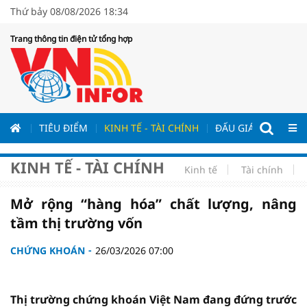
Thứ bảy 08/08/2026 18:34
Trang thông tin điện tử tổng hợp
ƯƠNG
TIÊU ĐIỂM
KINH TẾ - TÀI CHÍNH
ĐẤU GIÁ - ĐẤU THẦ
KINH TẾ - TÀI CHÍNH
Kinh tế
Tài chính
Mở rộng “hàng hóa” chất lượng, nâng
tầm thị trường vốn
CHỨNG KHOÁN
26/03/2026 07:00
Thị trường chứng khoán Việt Nam đang đứng trước