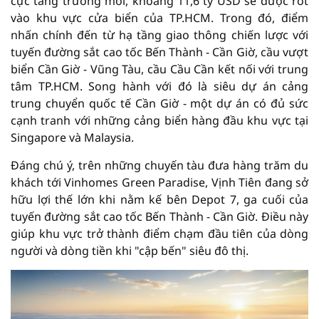
cực tăng trưởng mới, khoảng 11,6 tỷ USD sẽ được rót
vào khu vực cửa biển của TP.HCM. Trong đó, điểm
nhấn chính đến từ hạ tầng giao thông chiến lược với
tuyến đường sắt cao tốc Bến Thành - Cần Giờ, cầu vượt
biển Cần Giờ - Vũng Tàu, cầu Cầu Cần kết nối với trung
tâm TP.HCM. Song hành với đó là siêu dự án cảng
trung chuyển quốc tế Cần Giờ - một dự án có đủ sức
cạnh tranh với những cảng biển hàng đầu khu vực tại
Singapore và Malaysia.
Đáng chú ý, trên những chuyến tàu đưa hàng trăm du
khách tới Vinhomes Green Paradise, Vịnh Tiên đang sở
hữu lợi thế lớn khi nằm kế bên Depot 7, ga cuối của
tuyến đường sắt cao tốc Bến Thành - Cần Giờ. Điều này
giúp khu vực trở thành điểm chạm đầu tiên của dòng
người và dòng tiền khi "cập bến" siêu đô thị.