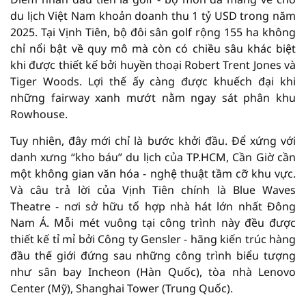
du lịch Việt Nam khoản doanh thu 1 tỷ USD trong năm
2025. Tại Vịnh Tiên, bộ đôi sân golf rộng 155 ha không
chỉ nổi bật về quy mô mà còn có chiều sâu khác biệt
khi được thiết kế bởi huyền thoại Robert Trent Jones và
Tiger Woods. Lợi thế ấy càng được khuếch đại khi
những fairway xanh mướt nằm ngay sát phân khu
Rowhouse.
Tuy nhiên, đây mới chỉ là bước khởi đầu. Để xứng với
danh xưng “kho báu” du lịch của TP.HCM, Cần Giờ cần
một không gian văn hóa - nghệ thuật tầm cỡ khu vực.
Và câu trả lời của Vịnh Tiên chính là Blue Waves
Theatre - nơi sở hữu tổ hợp nhà hát lớn nhất Đông
Nam Á. Mỗi mét vuông tại công trình này đều được
thiết kế tỉ mỉ bởi Công ty Gensler - hãng kiến trúc hàng
đầu thế giới đứng sau những công trình biểu tượng
như sân bay Incheon (Hàn Quốc), tòa nhà Lenovo
Center (Mỹ), Shanghai Tower (Trung Quốc).