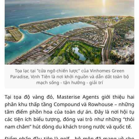
Tọa lạc tại "cửa ngõ chiến lược" của Vinhomes Green
Paradise, Vịnh Tiên là nơi khởi nguồn và dẫn dắt toàn bộ
mạch sống - tận hưởng - giải trí
Tại tọa độ vàng đó, Masterise Agents giới thiệu hai
phân khu thấp tầng Compound và Rowhouse – những
tâm điểm phồn hoa của toàn dự án. Đây là nơi hội tụ
các tiện ích biểu tượng, đóng vai trò như những “thỏi
nam châm” hút dòng du khách trong nước và quốc tế.
Điểm nhấn đầu tiên là golf - bộ môn đã mang về cho