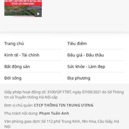
WORLDBANK DỰ BÁO KINH TẾ VIỆT
NAM NĂM 2024 VÀ NĂM 2025 | NHỊP
Trang chủ
Tiêu điểm
ĐẬP THỊ TRƯỜNG #62
Kinh tế - Tài chính
Đấu giá - Đấu thầu
Bất động sản
Sức khỏe - Làm đẹp
Tọa đàm “Xúc tiến thương mại: Khơi
Đời sống
Địa phương
thông đầu ra cho sản phẩm OCOP”
Giấy phép hoạt động số: 3100/GP-TTĐT, ngày 07/09/2021 do Sở Thông
tin và Truyền thông Hà Nội cấp
Đơn vị chủ quản:
CTCP THÔNG TIN TRUNG ƯƠNG
Phụ trách nội dung:
Phạm Tuấn Anh
Bác sĩ tư vấn cách phòng tránh bệnh
Văn phòng giao dịch: Số 112 phố Trung Kính, Yên Hòa, Cầu Giấy, Hà
đường hô hấp trong thời tiết giao mùa
Nội