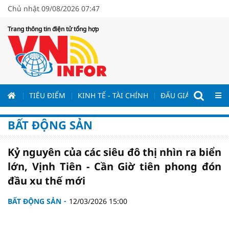
Chủ nhật 09/08/2026 07:47
Trang thông tin điện tử tổng hợp
ƯƠNG
TIÊU ĐIỂM
KINH TẾ - TÀI CHÍNH
ĐẤU GIÁ - ĐẤU THẦ
BẤT ĐỘNG SẢN
Kỷ nguyên của các siêu đô thị nhìn ra biển
lớn, Vịnh Tiên - Cần Giờ tiên phong đón
đầu xu thế mới
BẤT ĐỘNG SẢN
12/03/2026 15:00