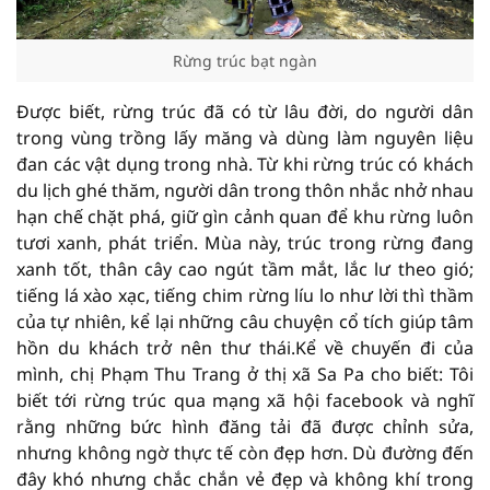
Rừng trúc bạt ngàn
Được biết, rừng trúc đã có từ lâu đời, do người dân
trong vùng trồng lấy măng và dùng làm nguyên liệu
đan các vật dụng trong nhà. Từ khi rừng trúc có khách
du lịch ghé thăm, người dân trong thôn nhắc nhở nhau
hạn chế chặt phá, giữ gìn cảnh quan để khu rừng luôn
tươi xanh, phát triển. Mùa này, trúc trong rừng đang
xanh tốt, thân cây cao ngút tầm mắt, lắc lư theo gió;
tiếng lá xào xạc, tiếng chim rừng líu lo như lời thì thầm
của tự nhiên, kể lại những câu chuyện cổ tích giúp tâm
hồn du khách trở nên thư thái.Kể về chuyến đi của
mình, chị Phạm Thu Trang ở thị xã Sa Pa cho biết: Tôi
biết tới rừng trúc qua mạng xã hội facebook và nghĩ
rằng những bức hình đăng tải đã được chỉnh sửa,
nhưng không ngờ thực tế còn đẹp hơn. Dù đường đến
đây khó nhưng chắc chắn vẻ đẹp và không khí trong