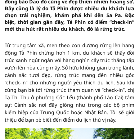
đồng bào Dao đỏ cùng vẻ đẹp thiên nhiên hoang sơ.
Đây cũng là lý do Tả Phìn được nhiều du khách lựa
chọn trải nghiệm, khám phá khi đến Sa Pa. Đặc
biệt, thời gian gần đây, Tả Phìn có điểm “check-in”
mới thu hút rất nhiều du khách, đó là rừng trúc.
Từ trung tâm xã, men theo con đường rừng lên hang
động Tả Phìn chừng hơn 1 km, du khách sẽ thấy đồi
trúc xanh ngút ngàn với hàng nghìn cây trúc thẳng tắp
vươn lên hòa cùng mây. Sở hữu không gian trong lành,
cảnh sắc tươi đẹp, rừng trúc mang đến nhiều góc
“check-in” cho những người yêu thích du lịch. Sau khi
cùng bạn bè tới rừng trúc tham quan và “check-in”, chị
Tạ Thị Thu ở phường Cốc Lếu (thành phố Lào Cai) tâm
sự: Cảnh sắc nơi đây giống như trong các bộ phim
kiếm hiệp của Trung Quốc hoặc Nhật Bản. Tôi sẽ giới
thiệu để bạn bè biết đến điểm du lịch thú vị này.