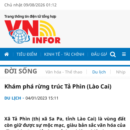
Chủ nhật 09/08/2026 01:12
Trang thông tin điện tử tổng hợp
ƯƠNG
TIÊU ĐIỂM
KINH TẾ - TÀI CHÍNH
ĐẤU GIÁ - ĐẤU THẦ
ĐỜI SỐNG
Văn hóa - Thể thao
Du lịch
Nhịp s
Khám phá rừng trúc Tả Phìn (Lào Cai)
DU LỊCH
04/01/2023 15:11
Xã Tả Phìn (thị xã Sa Pa, tỉnh Lào Cai) là vùng đất
còn giữ được sự mộc mạc, giàu bản sắc văn hóa của