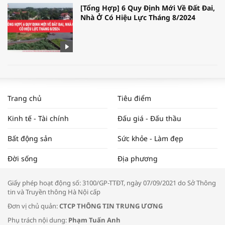
[Tổng Hợp] 6 Quy Định Mới Về Đất Đai,
Nhà Ở Có Hiệu Lực Tháng 8/2024
WORLDBANK DỰ BÁO KINH TẾ VIỆT
NAM NĂM 2024 VÀ NĂM 2025 | NHỊP
Trang chủ
Tiêu điểm
ĐẬP THỊ TRƯỜNG #62
Kinh tế - Tài chính
Đấu giá - Đấu thầu
Bất động sản
Sức khỏe - Làm đẹp
Tọa đàm “Xúc tiến thương mại: Khơi
Đời sống
Địa phương
thông đầu ra cho sản phẩm OCOP”
Giấy phép hoạt động số: 3100/GP-TTĐT, ngày 07/09/2021 do Sở Thông
tin và Truyền thông Hà Nội cấp
Đơn vị chủ quản:
CTCP THÔNG TIN TRUNG ƯƠNG
Phụ trách nội dung:
Phạm Tuấn Anh