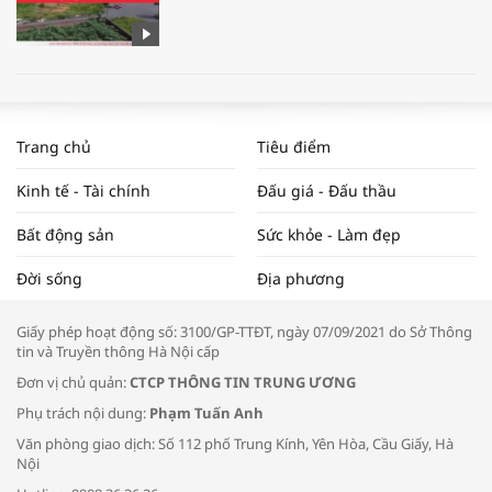
WORLDBANK DỰ BÁO KINH TẾ VIỆT
NAM NĂM 2024 VÀ NĂM 2025 | NHỊP
Trang chủ
Tiêu điểm
ĐẬP THỊ TRƯỜNG #62
Kinh tế - Tài chính
Đấu giá - Đấu thầu
Bất động sản
Sức khỏe - Làm đẹp
Tọa đàm “Xúc tiến thương mại: Khơi
Đời sống
Địa phương
thông đầu ra cho sản phẩm OCOP”
Giấy phép hoạt động số: 3100/GP-TTĐT, ngày 07/09/2021 do Sở Thông
tin và Truyền thông Hà Nội cấp
Đơn vị chủ quản:
CTCP THÔNG TIN TRUNG ƯƠNG
Phụ trách nội dung:
Phạm Tuấn Anh
Bác sĩ tư vấn cách phòng tránh bệnh
Văn phòng giao dịch: Số 112 phố Trung Kính, Yên Hòa, Cầu Giấy, Hà
đường hô hấp trong thời tiết giao mùa
Nội