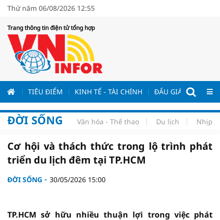
Thứ năm 06/08/2026 12:55
Trang thông tin điện tử tổng hợp
ƯƠNG
TIÊU ĐIỂM
KINH TẾ - TÀI CHÍNH
ĐẤU GIÁ - ĐẤU THẦ
ĐỜI SỐNG
Văn hóa - Thể thao
Du lịch
Nhịp s
Cơ hội và thách thức trong lộ trình phát
triển du lịch đêm tại TP.HCM
ĐỜI SỐNG
30/05/2026 15:00
TP.HCM sở hữu nhiều thuận lợi trong việc phát