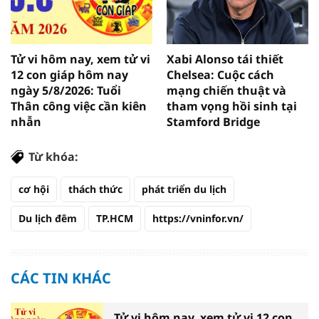
Tử vi hôm nay, xem tử vi
Xabi Alonso tái thiết
12 con giáp hôm nay
Chelsea: Cuộc cách
ngày 5/8/2026: Tuổi
mạng chiến thuật và
Thân công việc cần kiên
tham vọng hồi sinh tại
nhẫn
Stamford Bridge
Từ khóa:
cơ hội
thách thức
phát triển du lịch
Du lịch đêm
TP.HCM
https://vninfor.vn/
CÁC TIN KHÁC
Tử vi hôm nay, xem tử vi 12 con