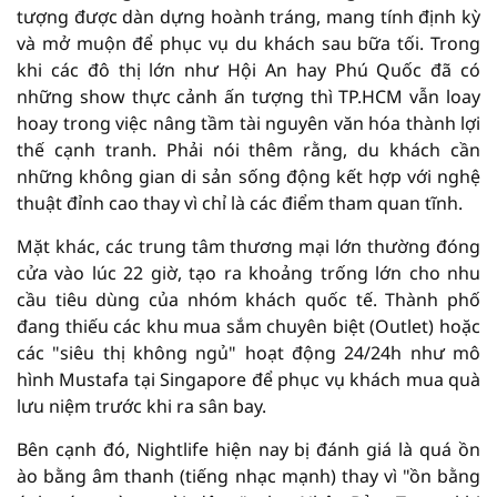
tượng được dàn dựng hoành tráng, mang tính định kỳ
và mở muộn để phục vụ du khách sau bữa tối. Trong
khi các đô thị lớn như Hội An hay Phú Quốc đã có
những show thực cảnh ấn tượng thì TP.HCM vẫn loay
hoay trong việc nâng tầm tài nguyên văn hóa thành lợi
thế cạnh tranh. Phải nói thêm rằng, du khách cần
những không gian di sản sống động kết hợp với nghệ
thuật đỉnh cao thay vì chỉ là các điểm tham quan tĩnh.
Mặt khác, các trung tâm thương mại lớn thường đóng
cửa vào lúc 22 giờ, tạo ra khoảng trống lớn cho nhu
cầu tiêu dùng của nhóm khách quốc tế. Thành phố
đang thiếu các khu mua sắm chuyên biệt (Outlet) hoặc
các "siêu thị không ngủ" hoạt động 24/24h như mô
hình Mustafa tại Singapore để phục vụ khách mua quà
lưu niệm trước khi ra sân bay.
Bên cạnh đó, Nightlife hiện nay bị đánh giá là quá ồn
ào bằng âm thanh (tiếng nhạc mạnh) thay vì "ồn bằng