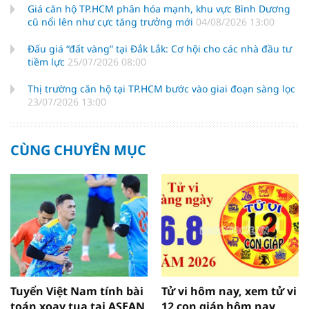
Giá căn hộ TP.HCM phân hóa mạnh, khu vực Bình Dương
cũ nổi lên như cực tăng trưởng mới
04/08/2026 13:00
Đấu giá “đất vàng” tại Đắk Lắk: Cơ hội cho các nhà đầu tư
tiềm lực
25/07/2026 08:00
Thị trường căn hộ tại TP.HCM bước vào giai đoạn sàng lọc
23/07/2026 13:00
CÙNG CHUYÊN MỤC
Tuyển Việt Nam tính bài
Tử vi hôm nay, xem tử vi
toán xoay tua tại ASEAN
12 con giáp hôm nay