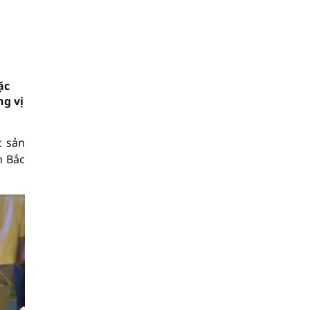
ặc
ng vị
c sản
n Bắc