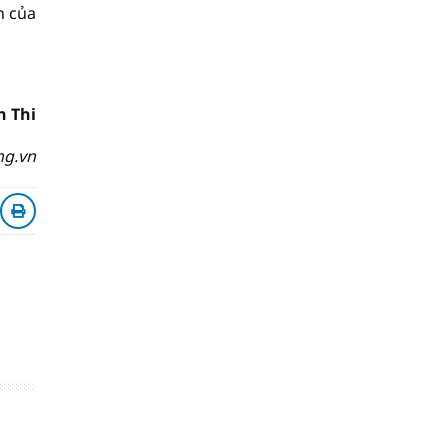
n của
n Thi
ng.vn