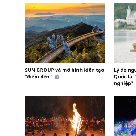
SUN GROUP và mô hình kiến tạo
Lý do ng
"điểm đến"
Quốc là 
nghiệp”