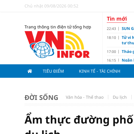
Chủ nhật 09/08/2026 00:52
Tin mới
Trang thông tin điện tử tổng hợp
SUN GR
22:43
Tử vi 
18:10
tư thu
Tháo g
17:00
Ngân 
16:15
Tín d
14:10
TIÊU ĐIỂM
KINH TẾ - TÀI CHÍNH
hạng
Đồng T
11:00
Nguyễ
10:32
ĐỜI SỐNG
Văn hóa - Thể thao
Du lịch
3-1 ở 
Giá và
10:23
Các c
09:00
Ẩm thực đường phố 
Lợi í
08:15