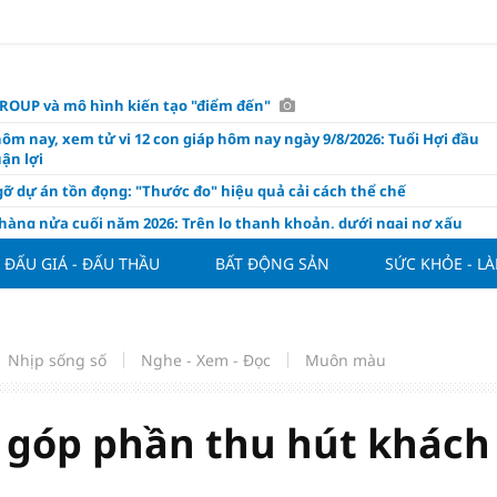
OUP và mô hình kiến tạo "điểm đến"
hôm nay, xem tử vi 12 con giáp hôm nay ngày 9/8/2026: Tuổi Hợi đầu
ận lợi
ỡ dự án tồn đọng: "Thước đo" hiệu quả cải cách thể chế
hàng nửa cuối năm 2026: Trên lo thanh khoản, dưới ngại nợ xấu
ụng/GDP của Việt Nam "phình" lên 155%, cao gấp 3 lần nhóm cùng
ĐẤU GIÁ - ĐẤU THẦU
BẤT ĐỘNG SẢN
SỨC KHỎE - L
háp: Đấu giá 58.965 m² đất và nhà xưởng tại xã Tân Hồng
n Đình Bắc tỏa sáng với cú đúp giúp tuyển Việt Nam hạ Campuchia
ASEAN Cup 2026
Nhịp sống số
Nghe - Xem - Đọc
Muôn màu
ng hôm nay 8/8: Vàng thế giới "nhảy vọt"
ổ phiếu IPO có được phân bổ dòng vốn mới từ nâng hạng thị trường?
góp phần thu hút khách
ch của nước chanh gừng