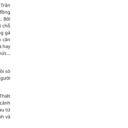
 Trần
 đồng
. Bởi
i chỗ
ng gà
h căn
à hay
ức...
ồi sò
người
Thiết
 cảnh
au từ
nh và