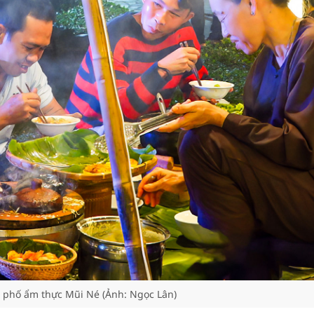
 phố ẩm thực Mũi Né (Ảnh: Ngọc Lân)