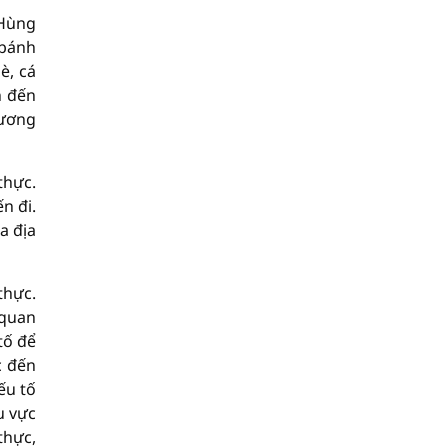
 Hùng
 bánh
è, cá
n đến
hương
thực.
n đi.
a địa
thực.
 quan
tố để
c đến
ếu tố
u vực
thực,