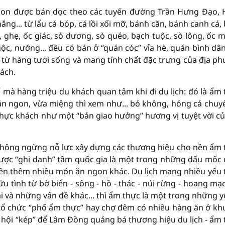
gon được bán dọc theo các tuyến đường Trần Hưng Đạo,
g... từ lẩu cá bóp, cá lồi xối mỡ, bánh căn, bánh canh cá,
ai, ghẹ, ốc giác, sò dương, sò quéo, bạch tuộc, sò lông, ốc m
luộc, nướng... đều có bán ở “quán cóc” vỉa hè, quán bình dâ
từ hàng tươi sống và mang tính chất đặc trưng của địa p
ách.
 mà hàng triệu du khách quan tâm khi đi du lịch: đó là ẩm 
n ngon, vừa miệng thì xem như... bỏ không, hỏng cả chuyế
thực khách như một “bản giao hưởng” hương vị tuyệt vời củ
không ngừng nỗ lực xây dựng các thương hiệu cho nền ẩm 
ược “ghi danh” tầm quốc gia là một trong những dấu mốc
lên thêm nhiều món ăn ngon khác. Du lịch mang nhiều yếu 
 tình từ bờ biển - sông - hồ - thác - núi rừng - hoang mạ
i và những vấn đề khác... thì ẩm thực là một trong những y
 tổ chức “phố ẩm thực” hay chợ đêm có nhiều hàng ăn ở kh
cơ hội “kép” để Lâm Đồng quảng bá thương hiệu du lịch - ẩm 