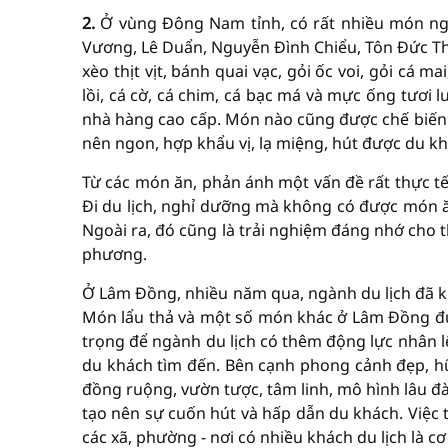
2.
Ở vùng Đông Nam tỉnh, có rất nhiều món n
Vương, Lê Duẩn, Nguyễn Đình Chiểu, Tôn Đức Thắn
xèo thịt vịt, bánh quai vạc, gỏi ốc voi, gỏi cá m
lồi, cá cờ, cá chim, cá bạc má và mực ống tươi 
nhà hàng cao cấp. Món nào cũng được chế biến 
nên ngon, hợp khẩu vị, lạ miệng, hút được du kh
Từ các món ăn, phản ánh một vấn đề rất thực tế
Đi du lịch, nghỉ dưỡng mà không có được món ă
Ngoài ra, đó cũng là trải nghiệm đáng nhớ cho 
phương.
Ở Lâm Đồng, nhiều năm qua, ngành du lịch đã 
Món lẩu thả và một số món khác ở Lâm Đồng đ
trọng để ngành du lịch có thêm động lực nhân 
du khách tìm đến. Bên cạnh phong cảnh đẹp, hữu
đồng ruộng, vườn tược, tâm linh, mô hình lâu đà
tạo nên sự cuốn hút và hấp dẫn du khách. Việc
các xã, phường - nơi có nhiều khách du lịch là 