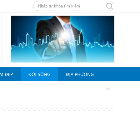
ÀM ĐẸP
ĐỜI SỐNG
ĐỊA PHƯƠNG