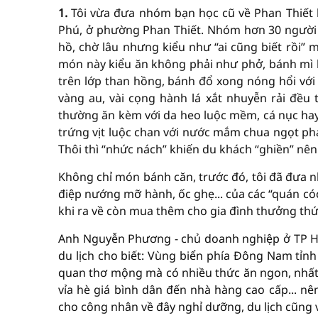
1.
Tôi vừa đưa nhóm bạn học cũ về Phan Thiết h
Phú, ở phường Phan Thiết. Nhóm hơn 30 người 
hồ, chờ lâu nhưng kiểu như “ai cũng biết rồi” 
món này kiểu ăn không phải như phở, bánh mì 
trên lớp than hồng, bánh đổ xong nóng hổi với 
vàng au, vài cọng hành lá xắt nhuyễn rải đều
thường ăn kèm với da heo luộc mềm, cá nục hay
trứng vịt luộc chan với nước mắm chua ngọt pha
Thôi thì “nhức nách” khiến du khách “ghiền” nên 
Không chỉ món bánh căn, trước đó, tôi đã đưa n
điệp nướng mỡ hành, ốc ghẹ... của các “quán có
khi ra về còn mua thêm cho gia đình thưởng thứ
Anh Nguyễn Phương - chủ doanh nghiệp ở TP Hồ 
du lịch cho biết: Vùng biển phía Đông Nam tỉnh
quan thơ mộng mà có nhiều thức ăn ngon, nhất 
vỉa hè giá bình dân đến nhà hàng cao cấp... n
cho công nhân về đây nghỉ dưỡng, du lịch cũng vì