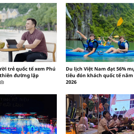
ười trẻ quốc tế xem Phú
Du lịch Việt Nam đạt 56% m
“thiên đường lập
tiêu đón khách quốc tế năm
2026