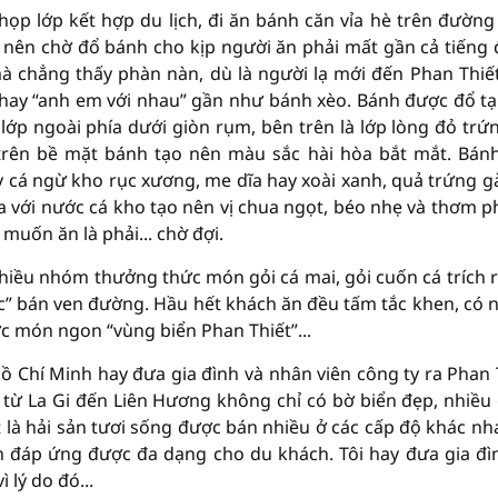
ọp lớp kết hợp du lịch, đi ăn bánh căn vỉa hè trên đường
nên chờ đổ bánh cho kịp người ăn phải mất gần cả tiếng
mà chẳng thấy phàn nàn, dù là người lạ mới đến Phan Thiết
hay “anh em với nhau” gần như bánh xèo. Bánh được đổ tạ
lớp ngoài phía dưới giòn rụm, bên trên là lớp lòng đỏ trứ
 trên bề mặt bánh tạo nên màu sắc hài hòa bắt mắt. Bán
 cá ngừ kho rục xương, me dĩa hay xoài xanh, quả trứng g
 với nước cá kho tạo nên vị chua ngọt, béo nhẹ và thơm ph
muốn ăn là phải... chờ đợi.
hiều nhóm thưởng thức món gỏi cá mai, gỏi cuốn cá trích r
c” bán ven đường. Hầu hết khách ăn đều tấm tắc khen, có 
c món ngon “vùng biển Phan Thiết”...
Chí Minh hay đưa gia đình và nhân viên công ty ra Phan 
 từ La Gi đến Liên Hương không chỉ có bờ biển đẹp, nhiều
là hải sản tươi sống được bán nhiều ở các cấp độ khác nh
ên đáp ứng được đa dạng cho du khách. Tôi hay đưa gia đì
 lý do đó...