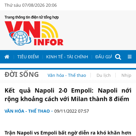
Thứ sáu 07/08/2026 20:06
Trang thông tin điện tử tổng hợp
ƯƠNG
TIÊU ĐIỂM
KINH TẾ - TÀI CHÍNH
ĐẤU GIÁ - ĐẤU THẦ
ĐỜI SỐNG
Văn hóa - Thể thao
Du lịch
Nhịp s
Kết quả Napoli 2-0 Empoli: Napoli nới
rộng khoảng cách với Milan thành 8 điểm
VĂN HÓA - THỂ THAO
09/11/2022 07:57
Trận Napoli vs Empoli bất ngờ diễn ra khó khăn hơn