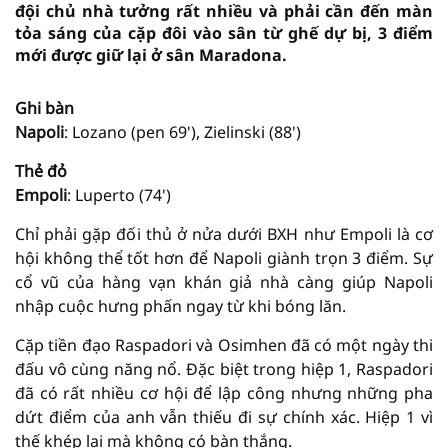
đội chủ nhà tưởng rất nhiều và phải cần đến màn
tỏa sáng của cặp đôi vào sân từ ghế dự bị, 3 điểm
mới được giữ lại ở sân Maradona.
Ghi bàn
Napoli
: Lozano (pen 69'), Zielinski (88')
Thẻ đỏ
Empoli
: Luperto (74')
Chỉ phải gặp đối thủ ở nửa dưới BXH như Empoli là cơ
hội không thể tốt hơn để Napoli giành trọn 3 điểm. Sự
cổ vũ của hàng vạn khán giả nhà càng giúp Napoli
nhập cuộc hưng phấn ngay từ khi bóng lăn.
Cặp tiền đạo Raspadori và Osimhen đã có một ngày thi
đấu vô cùng năng nổ. Đặc biệt trong hiệp 1, Raspadori
đã có rất nhiều cơ hội để lập công nhưng những pha
dứt điểm của anh vẫn thiếu đi sự chính xác. Hiệp 1 vì
thế khép lại mà không có bàn thắng.