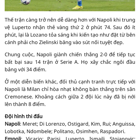
Thế trận càng trở nên dễ dàng hơn với Napoli khi trung
vệ Luperto nhận thẻ vàng thứ 2 ở phút 74. Sau đó ít
phút, lại là Lozano tỏa sáng khi kiến tạo như đặt từ bên
cánh phải cho Zielinski băng vào sút nối tuyệt đẹp.
Chung cuộc, Napoli giành chiến thắng 2-0 để tiếp tục
bất bại sau 14 trận ở Serie A. Họ xây chắc ngôi đầu
bảng với 34 điểm.
Ở một diễn biến khác, đối thủ cạnh tranh trực tiếp với
Napoli là Milan chỉ hòa nhạt không bàn thắng trên sân
Cremonese. Khoảng cách giữa 2 đội lúc này đã bị nới
lên thành 8 điểm.
Đội hình thi đấu
Napoli
: Meret; Di Lorenzo, Ostigard, Kim, Rui; Anguissa,
Lobotka, Ndombele; Politano, Osimhen, Raspadori.
Empoli
: Vicario; Parisi, Luperto, Ismajli, Stojanovic;