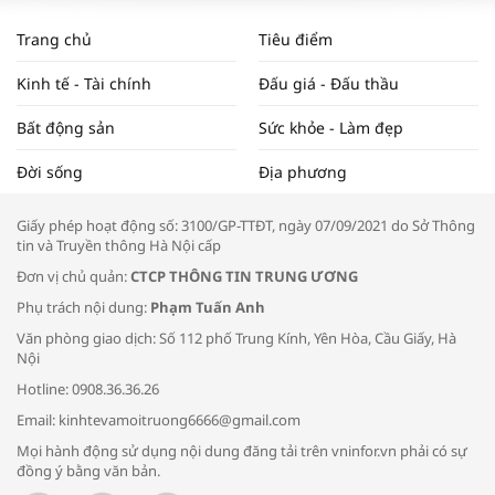
WORLDBANK DỰ BÁO KINH TẾ VIỆT
NAM NĂM 2024 VÀ NĂM 2025 | NHỊP
Trang chủ
Tiêu điểm
ĐẬP THỊ TRƯỜNG #62
Kinh tế - Tài chính
Đấu giá - Đấu thầu
Bất động sản
Sức khỏe - Làm đẹp
Tọa đàm “Xúc tiến thương mại: Khơi
Đời sống
Địa phương
thông đầu ra cho sản phẩm OCOP”
Giấy phép hoạt động số: 3100/GP-TTĐT, ngày 07/09/2021 do Sở Thông
tin và Truyền thông Hà Nội cấp
Đơn vị chủ quản:
CTCP THÔNG TIN TRUNG ƯƠNG
Phụ trách nội dung:
Phạm Tuấn Anh
Bác sĩ tư vấn cách phòng tránh bệnh
Văn phòng giao dịch: Số 112 phố Trung Kính, Yên Hòa, Cầu Giấy, Hà
đường hô hấp trong thời tiết giao mùa
Nội
Hotline: 0908.36.36.26
Email: kinhtevamoitruong6666@gmail.com
Mọi hành động sử dụng nội dung đăng tải trên vninfor.vn phải có sự
đồng ý bằng văn bản.