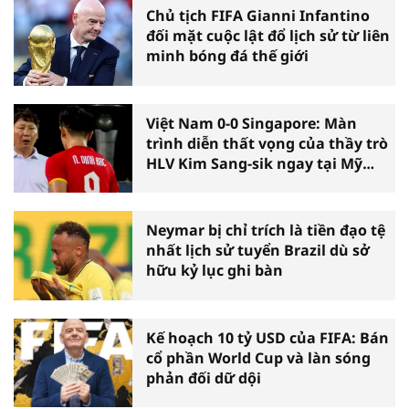
Chủ tịch FIFA Gianni Infantino
đối mặt cuộc lật đổ lịch sử từ liên
minh bóng đá thế giới
Việt Nam 0-0 Singapore: Màn
trình diễn thất vọng của thầy trò
HLV Kim Sang-sik ngay tại Mỹ
Đình
Neymar bị chỉ trích là tiền đạo tệ
nhất lịch sử tuyển Brazil dù sở
hữu kỷ lục ghi bàn
Kế hoạch 10 tỷ USD của FIFA: Bán
cổ phần World Cup và làn sóng
phản đối dữ dội