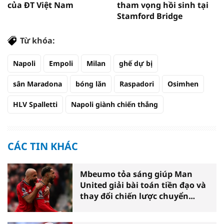
của ĐT Việt Nam
tham vọng hồi sinh tại
Stamford Bridge
Từ khóa:
Napoli
Empoli
Milan
ghế dự bị
sân Maradona
bóng lăn
Raspadori
Osimhen
HLV Spalletti
Napoli giành chiến thắng
CÁC TIN KHÁC
Mbeumo tỏa sáng giúp Man
United giải bài toán tiền đạo và
thay đổi chiến lược chuyển
nhượng