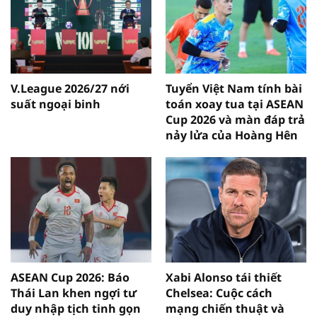
V.League 2026/27 nới
Tuyển Việt Nam tính bài
suất ngoại binh
toán xoay tua tại ASEAN
Cup 2026 và màn đáp trả
nảy lửa của Hoàng Hên
ASEAN Cup 2026: Báo
Xabi Alonso tái thiết
Thái Lan khen ngợi tư
Chelsea: Cuộc cách
duy nhập tịch tinh gọn
mạng chiến thuật và