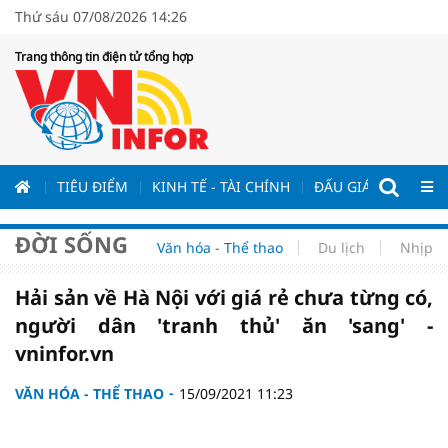
Thứ sáu 07/08/2026 14:26
Trang thông tin điện tử tổng hợp
ƯƠNG
TIÊU ĐIỂM
KINH TẾ - TÀI CHÍNH
ĐẤU GIÁ - ĐẤU THẦ
ĐỜI SỐNG
Văn hóa - Thể thao
Du lịch
Nhịp s
Hải sản về Hà Nội với giá rẻ chưa từng có,
người dân 'tranh thủ' ăn 'sang' -
vninfor.vn
VĂN HÓA - THỂ THAO
15/09/2021 11:23