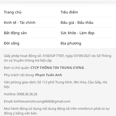
WORLDBANK DỰ BÁO KINH TẾ VIỆT
NAM NĂM 2024 VÀ NĂM 2025 | NHỊP
Trang chủ
Tiêu điểm
ĐẬP THỊ TRƯỜNG #62
Kinh tế - Tài chính
Đấu giá - Đấu thầu
Bất động sản
Sức khỏe - Làm đẹp
Tọa đàm “Xúc tiến thương mại: Khơi
Đời sống
Địa phương
thông đầu ra cho sản phẩm OCOP”
Giấy phép hoạt động số: 3100/GP-TTĐT, ngày 07/09/2021 do Sở Thông
tin và Truyền thông Hà Nội cấp
Đơn vị chủ quản:
CTCP THÔNG TIN TRUNG ƯƠNG
Phụ trách nội dung:
Phạm Tuấn Anh
Bác sĩ tư vấn cách phòng tránh bệnh
Văn phòng giao dịch: Số 112 phố Trung Kính, Yên Hòa, Cầu Giấy, Hà
đường hô hấp trong thời tiết giao mùa
Nội
Hotline: 0908.36.36.26
Email: kinhtevamoitruong6666@gmail.com
Mọi hành động sử dụng nội dung đăng tải trên vninfor.vn phải có sự
đồng ý bằng văn bản.