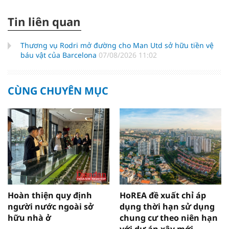
Tin liên quan
Thương vụ Rodri mở đường cho Man Utd sở hữu tiền vệ
báu vật của Barcelona
07/08/2026 11:02
CÙNG CHUYÊN MỤC
Hoàn thiện quy định
HoREA đề xuất chỉ áp
người nước ngoài sở
dụng thời hạn sử dụng
hữu nhà ở
chung cư theo niên hạn