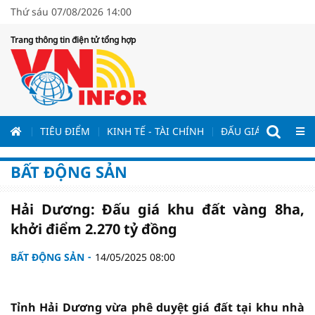
Thứ sáu 07/08/2026 14:00
Trang thông tin điện tử tổng hợp
ƯƠNG
TIÊU ĐIỂM
KINH TẾ - TÀI CHÍNH
ĐẤU GIÁ - ĐẤU THẦ
BẤT ĐỘNG SẢN
Hải Dương: Đấu giá khu đất vàng 8ha,
khởi điểm 2.270 tỷ đồng
BẤT ĐỘNG SẢN
14/05/2025 08:00
Tỉnh Hải Dương vừa phê duyệt giá đất tại khu nhà