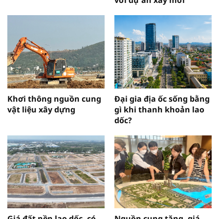
với dự án xây mới
Khơi thông nguồn cung
Đại gia địa ốc sống bằng
vật liệu xây dựng
gì khi thanh khoản lao
dốc?
Giá đất nền lao dốc, có
Nguồn cung tăng, giá