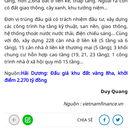
tầng, hơn 2,6ha đất ở liền kề, thấp tầng. Ngoài ra còn
có đất giao thông, cây xanh, khu tưởng niệm...
Đơn vị trúng đấu giá có trách nhiệm đầu tư, xây dựng
các công trình hạ tầng kỹ thuật, san nền, giao thông,
hệ thống thoát nước nước thải, điện chiếu sáng... Cùng
với đó, xây dựng 228 căn nhà ở liền kề (5 tầng và 6
tầng), 15 căn nhà ở liền kề thương mại (5 tầng); 3 khối
chung cư hỗn hợp cao tầng (19, 21, 23 tầng); 1 công
trình nhà ở xã hội quy mô 15 tầng...
Nguồn:
Hải Dương: Đấu giá khu đất vàng 8ha, khởi
điểm 2.270 tỷ đồng
Duy Quang
Nguồn : vietnamfinance.vn
CHIA SẺ