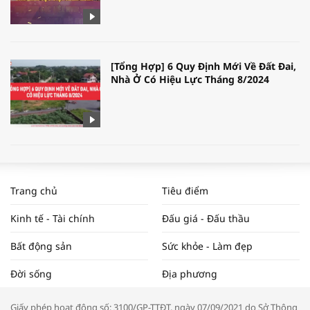
[Tổng Hợp] 6 Quy Định Mới Về Đất Đai,
Nhà Ở Có Hiệu Lực Tháng 8/2024
WORLDBANK DỰ BÁO KINH TẾ VIỆT
NAM NĂM 2024 VÀ NĂM 2025 | NHỊP
Trang chủ
Tiêu điểm
ĐẬP THỊ TRƯỜNG #62
Kinh tế - Tài chính
Đấu giá - Đấu thầu
Bất động sản
Sức khỏe - Làm đẹp
Tọa đàm “Xúc tiến thương mại: Khơi
Đời sống
Địa phương
thông đầu ra cho sản phẩm OCOP”
Giấy phép hoạt động số: 3100/GP-TTĐT, ngày 07/09/2021 do Sở Thông