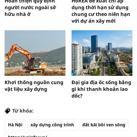
Hoàn thiện quy định
HoREA đề xuất chỉ áp
người nước ngoài sở
dụng thời hạn sử dụng
hữu nhà ở
chung cư theo niên hạn
với dự án xây mới
Khơi thông nguồn cung
Đại gia địa ốc sống bằng
vật liệu xây dựng
gì khi thanh khoản lao
dốc?
Từ khóa:
Hà Nội
xây dựng công trình
đất bãi bồi ven sông