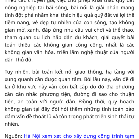
Theo các chuyên gia, việc cho phép khai thác quỹ đất
nông nghiệp tại bãi sông, bãi nổi là giải pháp mang
tính đột phá nhằm khai thác hiệu quả quỹ đất và lợi thế
tiềm năng, vẻ đẹp tự nhiên của con sông, tạo không
gian mở, xanh, đáp ứng nhu cầu vui chơi và thể thao,
tham quan du lịch hấp dẫn du khách, giải quyết bài
toán thiếu các không gian công cộng, nhất là các
không gian văn hóa, triển lãm nghệ thuật của người
dân Thủ đô.
Tuy nhiên, bài toán kết nối giao thông, hạ tầng với
xung quanh cần được quan tâm. Bởi lâu nay, vấn đề đi
lại ở khu vực này vẫn còn bất cập do đó địa phương
cần cân nhắc phương tiện, đường đi sao cho thuận
tiện, an toàn với người dân. Đồng thời, quy hoạch
không gian tại đây đòi hỏi thêm những tính toán bảo
đảm vấn đề thoát lũ và tôn trọng phát triển sinh thái tự
nhiên.
Nguồn:
Hà Nội xem xét cho xây dựng công trình tạm