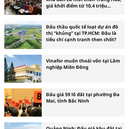
giá khởi điểm từ 10,4 triệu
đồng/m2
Đấu thầu quốc tế loạt dự án đô
thị “khủng” tại TP.HCM: Đâu là
tiêu chí cạnh tranh then chốt?
Vinafor muốn thoái vốn tại Lâm
nghiệp Miền Đông
Đấu giá 59 lô đất tại phường Đa
Mai, tỉnh Bắc Ninh
Quảng Ninh: Đấu giá khu đất tại