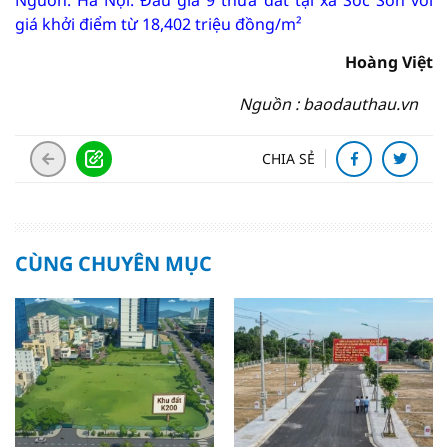
Nguồn: Hà Nội: Đấu giá 9 thửa đất tại xã Sóc Sơn với
giá khởi điểm từ 18,402 triệu đồng/m²
Hoàng Việt
Nguồn : baodauthau.vn
CHIA SẺ
CÙNG CHUYÊN MỤC