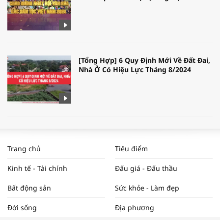
[Tổng Hợp] 6 Quy Định Mới Về Đất Đai,
Nhà Ở Có Hiệu Lực Tháng 8/2024
WORLDBANK DỰ BÁO KINH TẾ VIỆT
NAM NĂM 2024 VÀ NĂM 2025 | NHỊP
Trang chủ
Tiêu điểm
ĐẬP THỊ TRƯỜNG #62
Kinh tế - Tài chính
Đấu giá - Đấu thầu
Bất động sản
Sức khỏe - Làm đẹp
Tọa đàm “Xúc tiến thương mại: Khơi
Đời sống
Địa phương
thông đầu ra cho sản phẩm OCOP”