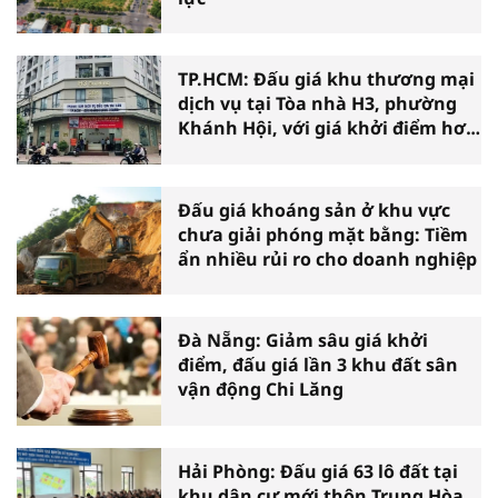
TP.HCM: Đấu giá khu thương mại
dịch vụ tại Tòa nhà H3, phường
Khánh Hội, với giá khởi điểm hơn
36 tỷ đồng
Đấu giá khoáng sản ở khu vực
chưa giải phóng mặt bằng: Tiềm
ẩn nhiều rủi ro cho doanh nghiệp
Đà Nẵng: Giảm sâu giá khởi
điểm, đấu giá lần 3 khu đất sân
vận động Chi Lăng
Hải Phòng: Đấu giá 63 lô đất tại
khu dân cư mới thôn Trung Hòa,