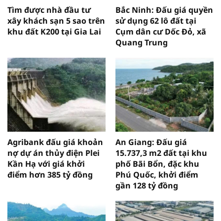
Tìm được nhà đầu tư
Bắc Ninh: Đấu giá quyền
xây khách sạn 5 sao trên
sử dụng 62 lô đất tại
khu đất K200 tại Gia Lai
Cụm dân cư Dốc Đỏ, xã
Quang Trung
Agribank đấu giá khoản
An Giang: Đấu giá
nợ dự án thủy điện Plei
15.737,3 m2 đất tại khu
Kần Hạ với giá khởi
phố Bãi Bổn, đặc khu
điểm hơn 385 tỷ đồng
Phú Quốc, khởi điểm
gần 128 tỷ đồng