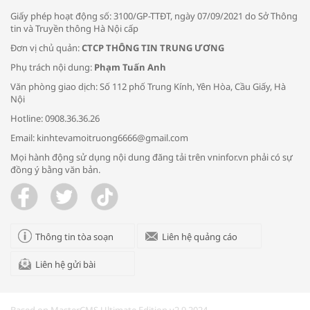
Giấy phép hoạt động số: 3100/GP-TTĐT, ngày 07/09/2021 do Sở Thông
tin và Truyền thông Hà Nội cấp
Đơn vị chủ quản:
CTCP THÔNG TIN TRUNG ƯƠNG
Phụ trách nội dung:
Phạm Tuấn Anh
Bác sĩ tư vấn cách phòng tránh bệnh
Văn phòng giao dịch: Số 112 phố Trung Kính, Yên Hòa, Cầu Giấy, Hà
đường hô hấp trong thời tiết giao mùa
Nội
Hotline: 0908.36.36.26
Email: kinhtevamoitruong6666@gmail.com
Mọi hành động sử dụng nội dung đăng tải trên vninfor.vn phải có sự
đồng ý bằng văn bản.
Trao yêu thương cho em
Thông tin tòa soạn
Liên hệ quảng cáo
Liên hệ gửi bài
Kon Tum giải cứu nạn nhân bị lừa bán
sang Campuchia
Based on MasterCMS Ultimate Edition v2.9 2024