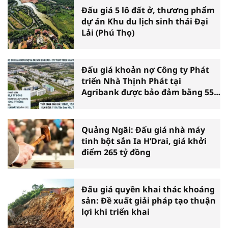
Đấu giá 5 lô đất ở, thương phẩm
dự án Khu du lịch sinh thái Đại
Lải (Phú Thọ)
Đấu giá khoản nợ Công ty Phát
triển Nhà Thịnh Phát tại
Agribank được bảo đảm bằng 55
lô đất xã Vĩnh Lộc (TP.HCM)
Quảng Ngãi: Đấu giá nhà máy
tinh bột sắn Ia H’Drai, giá khởi
điểm 265 tỷ đồng
Đấu giá quyền khai thác khoáng
sản: Đề xuất giải pháp tạo thuận
lợi khi triển khai