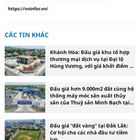
https://vninfor.vn/
CÁC TIN KHÁC
Khánh Hòa: Đấu giá khu tổ hợp
thương mại dịch vụ tại Đại lộ
Hùng Vương, với giá khởi điểm 39
tỷ đồng
Đấu giá hơn 9.000m2 đất cùng hệ
thống máy móc sản xuất thủy
sản của Thuỷ sản Minh Bạch tại
Cà Mau
Đấu giá “đất vàng” tại Đắk Lắk:
Cơ hội cho các nhà đầu tư tiềm
lực