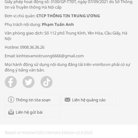
Giấy phép hoạt động số: 3100/GP-TTĐT, ngày 07/09/2021 do Sở Thông
tin và Truyền thông Hà Nội cấp
Đơn vị chủ quản:
CTCP THÔNG TIN TRUNG ƯƠNG
Phụ trách nội dung:
Phạm Tuấn Anh
Bác sĩ tư vấn cách phòng tránh bệnh
Văn phòng giao dịch: Số 112 phố Trung Kính, Yên Hòa, Cầu Giấy, Hà
đường hô hấp trong thời tiết giao mùa
Nội
Hotline: 0908.36.36.26
Email: kinhtevamoitruong6666@gmail.com
Mọi hành động sử dụng nội dung đăng tải trên vninfor.vn phải có sự
đồng ý bằng văn bản.
Trao yêu thương cho em
Thông tin tòa soạn
Liên hệ quảng cáo
Liên hệ gửi bài
Kon Tum giải cứu nạn nhân bị lừa bán
sang Campuchia
Based on MasterCMS Ultimate Edition v2.9 2024