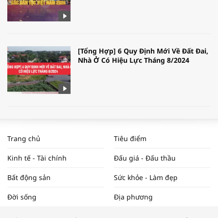
[Tổng Hợp] 6 Quy Định Mới Về Đất Đai,
Nhà Ở Có Hiệu Lực Tháng 8/2024
WORLDBANK DỰ BÁO KINH TẾ VIỆT
NAM NĂM 2024 VÀ NĂM 2025 | NHỊP
Trang chủ
Tiêu điểm
ĐẬP THỊ TRƯỜNG #62
Kinh tế - Tài chính
Đấu giá - Đấu thầu
Bất động sản
Sức khỏe - Làm đẹp
Tọa đàm “Xúc tiến thương mại: Khơi
Đời sống
Địa phương
thông đầu ra cho sản phẩm OCOP”