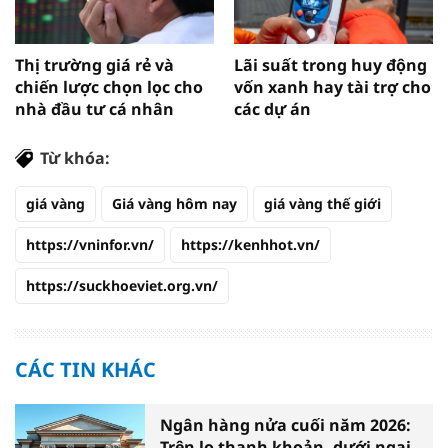
Thị trường giá rẻ và
Lãi suất trong huy động
chiến lược chọn lọc cho
vốn xanh hay tài trợ cho
nhà đầu tư cá nhân
các dự án
Từ khóa:
giá vàng
Giá vàng hôm nay
giá vàng thế giới
https://vninfor.vn/
https://kenhhot.vn/
https://suckhoeviet.org.vn/
CÁC TIN KHÁC
Ngân hàng nửa cuối năm 2026:
Trên lo thanh khoản, dưới ngại