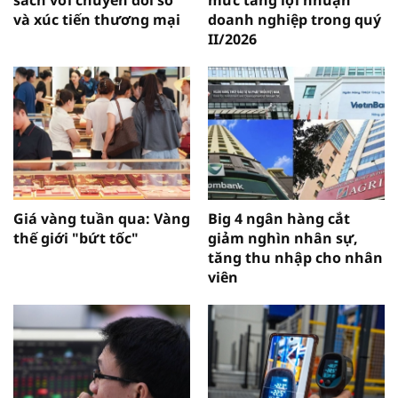
sách với chuyển đổi số
mức tăng lợi nhuận
và xúc tiến thương mại
doanh nghiệp trong quý
II/2026
Giá vàng tuần qua: Vàng
Big 4 ngân hàng cắt
thế giới "bứt tốc"
giảm nghìn nhân sự,
tăng thu nhập cho nhân
viên