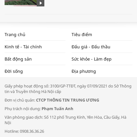
WORLDBANK DỰ BÁO KINH TẾ VIỆT
NAM NĂM 2024 VÀ NĂM 2025 | NHỊP
Trang chủ
Tiêu điểm
ĐẬP THỊ TRƯỜNG #62
Kinh tế - Tài chính
Đấu giá - Đấu thầu
Bất động sản
Sức khỏe - Làm đẹp
Tọa đàm “Xúc tiến thương mại: Khơi
Đời sống
Địa phương
thông đầu ra cho sản phẩm OCOP”
Giấy phép hoạt động số: 3100/GP-TTĐT, ngày 07/09/2021 do Sở Thông
tin và Truyền thông Hà Nội cấp
Đơn vị chủ quản:
CTCP THÔNG TIN TRUNG ƯƠNG
Phụ trách nội dung:
Phạm Tuấn Anh
Bác sĩ tư vấn cách phòng tránh bệnh
Văn phòng giao dịch: Số 112 phố Trung Kính, Yên Hòa, Cầu Giấy, Hà
đường hô hấp trong thời tiết giao mùa
Nội
Hotline: 0908.36.36.26