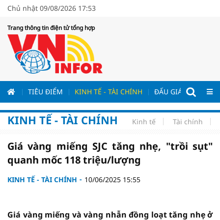
Chủ nhật 09/08/2026 17:53
Trang thông tin điện tử tổng hợp
ƯƠNG
TIÊU ĐIỂM
KINH TẾ - TÀI CHÍNH
ĐẤU GIÁ - ĐẤU THẦ
KINH TẾ - TÀI CHÍNH
Kinh tế
Tài chính
Giá vàng miếng SJC tăng nhẹ, "trồi sụt"
quanh mốc 118 triệu/lượng
KINH TẾ - TÀI CHÍNH
10/06/2025 15:55
Giá vàng miếng và vàng nhẫn đồng loạt tăng nhẹ ở