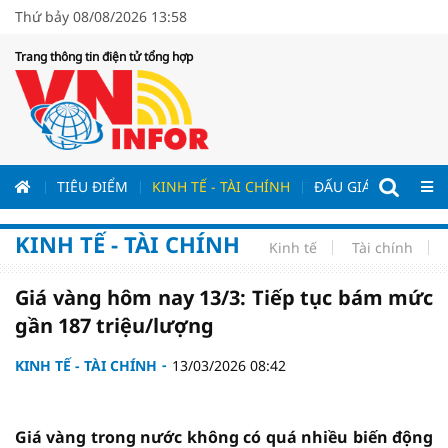
Thứ bảy 08/08/2026 13:58
Trang thông tin điện tử tổng hợp
ƯƠNG
TIÊU ĐIỂM
KINH TẾ - TÀI CHÍNH
ĐẤU GIÁ - ĐẤU THẦ
KINH TẾ - TÀI CHÍNH
Kinh tế
Tài chính
Giá vàng hôm nay 13/3: Tiếp tục bám mức
gần 187 triệu/lượng
KINH TẾ - TÀI CHÍNH
13/03/2026 08:42
Giá vàng trong nước không có quá nhiều biến động