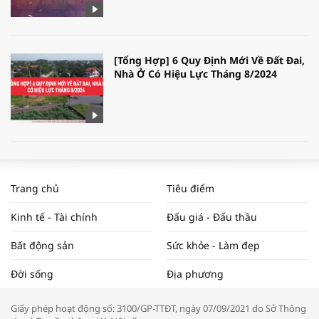
[Tổng Hợp] 6 Quy Định Mới Về Đất Đai,
Nhà Ở Có Hiệu Lực Tháng 8/2024
WORLDBANK DỰ BÁO KINH TẾ VIỆT
NAM NĂM 2024 VÀ NĂM 2025 | NHỊP
Trang chủ
Tiêu điểm
ĐẬP THỊ TRƯỜNG #62
Kinh tế - Tài chính
Đấu giá - Đấu thầu
Bất động sản
Sức khỏe - Làm đẹp
Tọa đàm “Xúc tiến thương mại: Khơi
Đời sống
Địa phương
thông đầu ra cho sản phẩm OCOP”
Giấy phép hoạt động số: 3100/GP-TTĐT, ngày 07/09/2021 do Sở Thông