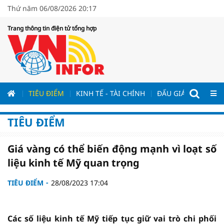
Thứ năm 06/08/2026 20:17
Trang thông tin điện tử tổng hợp
ƯƠNG
TIÊU ĐIỂM
KINH TẾ - TÀI CHÍNH
ĐẤU GIÁ - ĐẤU THẦ
TIÊU ĐIỂM
Giá vàng có thể biến động mạnh vì loạt số
liệu kinh tế Mỹ quan trọng
TIÊU ĐIỂM
28/08/2023 17:04
Các số liệu kinh tế Mỹ tiếp tục giữ vai trò chi phối