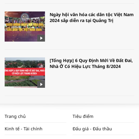
Ngày hội văn hóa các dân tộc Việt Nam
2024 sắp diễn ra tại Quảng Trị
[Tổng Hợp] 6 Quy Định Mới Về Đất Đai,
Nhà Ở Có Hiệu Lực Tháng 8/2024
WORLDBANK DỰ BÁO KINH TẾ VIỆT
NAM NĂM 2024 VÀ NĂM 2025 | NHỊP
Trang chủ
Tiêu điểm
ĐẬP THỊ TRƯỜNG #62
Kinh tế - Tài chính
Đấu giá - Đấu thầu