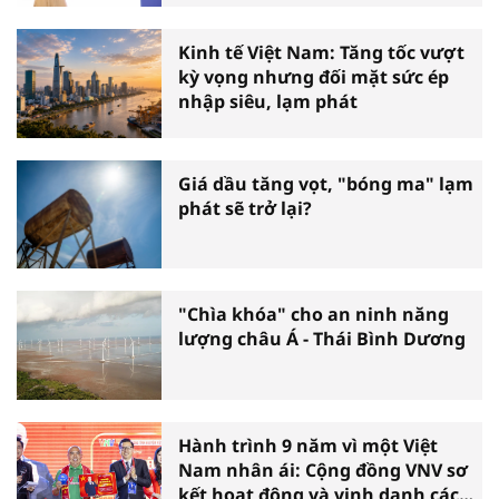
Kinh tế Việt Nam: Tăng tốc vượt
kỳ vọng nhưng đối mặt sức ép
nhập siêu, lạm phát
Giá dầu tăng vọt, "bóng ma" lạm
phát sẽ trở lại?
"Chìa khóa" cho an ninh năng
lượng châu Á - Thái Bình Dương
Hành trình 9 năm vì một Việt
Nam nhân ái: Cộng đồng VNV sơ
kết hoạt động và vinh danh các