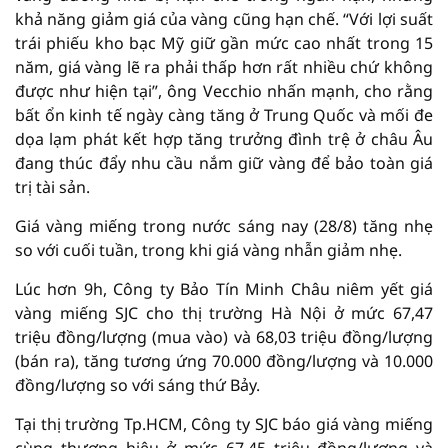
khả năng giảm giá của vàng cũng hạn chế. “Với lợi suất
trái phiếu kho bạc Mỹ giữ gần mức cao nhất trong 15
năm, giá vàng lẽ ra phải thấp hơn rất nhiều chứ không
được như hiện tại”, ông Vecchio nhấn mạnh, cho rằng
bất ổn kinh tế ngày càng tăng ở Trung Quốc và mối đe
dọa lạm phát kết hợp tăng trưởng đình trệ ở châu Âu
đang thúc đẩy nhu cầu nắm giữ vàng để bảo toàn giá
trị tài sản.
Giá vàng miếng trong nước sáng nay (28/8) tăng nhẹ
so với cuối tuần, trong khi giá vàng nhẫn giảm nhẹ.
Lúc hơn 9h, Công ty Bảo Tín Minh Châu niêm yết giá
vàng miếng SJC cho thị trường Hà Nội ở mức 67,47
triệu đồng/lượng (mua vào) và 68,03 triệu đồng/lượng
(bán ra), tăng tương ứng 70.000 đồng/lượng và 10.000
đồng/lượng so với sáng thứ Bảy.
Tại thị trường Tp.HCM, Công ty SJC báo giá vàng miếng
cùng thương hiệu ở mức 67,45 triệu đồng/lượng và