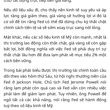
USD tác động trực tiếp đến giá vàng.
Nếu dữ liệu xấu đi, cho thấy nền kinh tế suy yếu và áp
lực tăng giá giảm theo, giá vàng sẽ hưởng lợi vì đó là
cơ sở để tin rằng Fed có thể đã dừng chu kỳ thắt chặt
chính sách tiền tệ và sẽ sớm xoay trục sang nới lỏng.
Mặt khác, nếu các số liệu kinh tế Mỹ còn mạnh, nhất là
thị trường lao động còn thắt chặt, giá vàng sẽ còn gặp
bất lợi, bởi đồng nghĩa với việc Fed sẽ phải duy trì sự
thắt chặt lâu hơn để đưa lạm phát về mục tiêu 2% một
cách bền vững.
Trong bài phát biểu được thị trường tài chính toàn cầu
dõi theo vào hôm thứ Sáu, từ hội nghị thường niên của
Fed ở Jackson Hole, Chủ tịch Fed Jerome Powell nói
rằng lạm phát còn quá cao và Fed vẫn còn nhiều việc
phải làm để giảm lạm phát. Tuy nhiên, ông Powell để
ngỏ tất cả các khả năng, nói rằng Fed sẽ hành động
tuỳ theo số liệu kinh tế Mỹ.