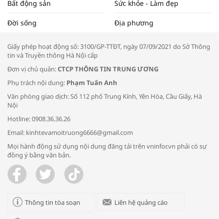
Bất động sản
Sức khỏe - Làm đẹp
Tọa đàm “Xúc tiến thương mại: Khơi
Đời sống
Địa phương
thông đầu ra cho sản phẩm OCOP”
Giấy phép hoạt động số: 3100/GP-TTĐT, ngày 07/09/2021 do Sở Thông
tin và Truyền thông Hà Nội cấp
Đơn vị chủ quản:
CTCP THÔNG TIN TRUNG ƯƠNG
Phụ trách nội dung:
Phạm Tuấn Anh
Bác sĩ tư vấn cách phòng tránh bệnh
Văn phòng giao dịch: Số 112 phố Trung Kính, Yên Hòa, Cầu Giấy, Hà
đường hô hấp trong thời tiết giao mùa
Nội
Hotline: 0908.36.36.26
Email: kinhtevamoitruong6666@gmail.com
Mọi hành động sử dụng nội dung đăng tải trên vninfor.vn phải có sự
đồng ý bằng văn bản.
Trao yêu thương cho em
Thông tin tòa soạn
Liên hệ quảng cáo