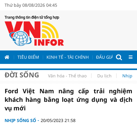
Thứ bảy 08/08/2026 04:45
Trang thông tin điện tử tổng hợp
ƯƠNG
TIÊU ĐIỂM
KINH TẾ - TÀI CHÍNH
ĐẤU GIÁ - ĐẤU THẦ
ĐỜI SỐNG
Văn hóa - Thể thao
Du lịch
Nhịp s
Ford Việt Nam nâng cấp trải nghiệm
khách hàng bằng loạt ứng dụng và dịch
vụ mới
NHỊP SỐNG SỐ
20/05/2023 21:58