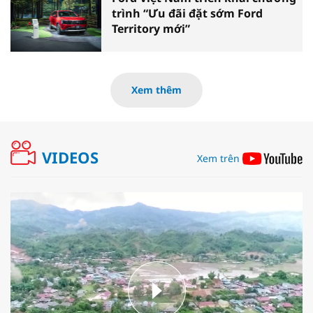
trình “Ưu đãi đặt sớm Ford
Territory mới”
Xem thêm
VIDEOS
Xem trên