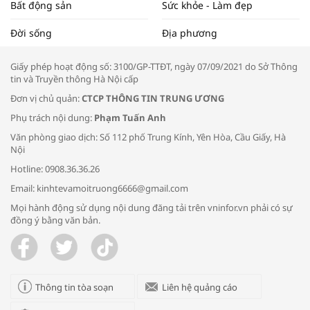
Bất động sản
Sức khỏe - Làm đẹp
Tọa đàm “Xúc tiến thương mại: Khơi
Đời sống
Địa phương
thông đầu ra cho sản phẩm OCOP”
Giấy phép hoạt động số: 3100/GP-TTĐT, ngày 07/09/2021 do Sở Thông
tin và Truyền thông Hà Nội cấp
Đơn vị chủ quản:
CTCP THÔNG TIN TRUNG ƯƠNG
Phụ trách nội dung:
Phạm Tuấn Anh
Bác sĩ tư vấn cách phòng tránh bệnh
Văn phòng giao dịch: Số 112 phố Trung Kính, Yên Hòa, Cầu Giấy, Hà
đường hô hấp trong thời tiết giao mùa
Nội
Hotline: 0908.36.36.26
Email: kinhtevamoitruong6666@gmail.com
Mọi hành động sử dụng nội dung đăng tải trên vninfor.vn phải có sự
đồng ý bằng văn bản.
Trao yêu thương cho em
Thông tin tòa soạn
Liên hệ quảng cáo