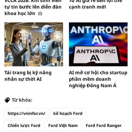
VCCA 2026: Khi sinh viên
Từ AI giá rẻ đến lợi thế
tự tin bước lên diễn đàn
cạnh tranh mới
khoa học lớn
Tái trang bị kỹ năng
AI mở cơ hội cho startup
nhân sự thời AI
phần mềm doanh
nghiệp Đông Nam Á
Từ khóa:
https://vninfor.vn/
kế hoạch Ford
Chiến lược Ford
Ford Việt Nam
Ford Ford Ranger