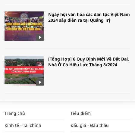
Ngày hội văn hóa các dân tộc Việt Nam
2024 sắp diễn ra tại Quảng Trị
[Tổng Hợp] 6 Quy Định Mới Về Đất Đai,
Nhà Ở Có Hiệu Lực Tháng 8/2024
WORLDBANK DỰ BÁO KINH TẾ VIỆT
NAM NĂM 2024 VÀ NĂM 2025 | NHỊP
Trang chủ
Tiêu điểm
ĐẬP THỊ TRƯỜNG #62
Kinh tế - Tài chính
Đấu giá - Đấu thầu