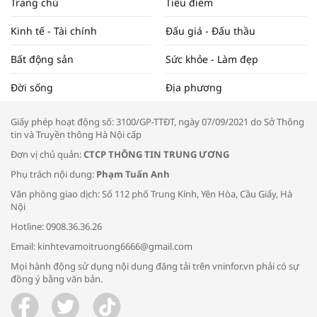
Trang chủ
Tiêu điểm
ĐẬP THỊ TRƯỜNG #62
Kinh tế - Tài chính
Đấu giá - Đấu thầu
Bất động sản
Sức khỏe - Làm đẹp
Tọa đàm “Xúc tiến thương mại: Khơi
Đời sống
Địa phương
thông đầu ra cho sản phẩm OCOP”
Giấy phép hoạt động số: 3100/GP-TTĐT, ngày 07/09/2021 do Sở Thông
tin và Truyền thông Hà Nội cấp
Đơn vị chủ quản:
CTCP THÔNG TIN TRUNG ƯƠNG
Phụ trách nội dung:
Phạm Tuấn Anh
Bác sĩ tư vấn cách phòng tránh bệnh
Văn phòng giao dịch: Số 112 phố Trung Kính, Yên Hòa, Cầu Giấy, Hà
đường hô hấp trong thời tiết giao mùa
Nội
Hotline: 0908.36.36.26
Email: kinhtevamoitruong6666@gmail.com
Mọi hành động sử dụng nội dung đăng tải trên vninfor.vn phải có sự
đồng ý bằng văn bản.
Trao yêu thương cho em