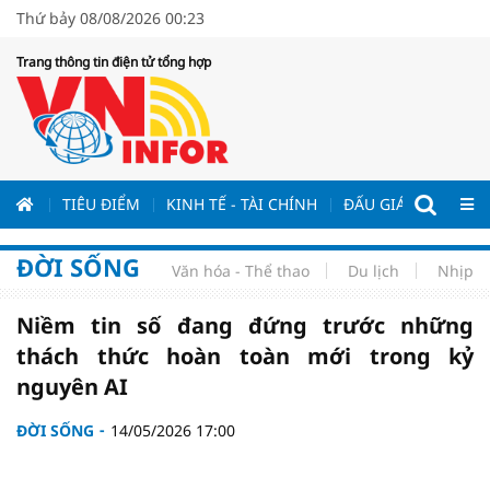
Thứ bảy 08/08/2026 00:23
Trang thông tin điện tử tổng hợp
ƯƠNG
TIÊU ĐIỂM
KINH TẾ - TÀI CHÍNH
ĐẤU GIÁ - ĐẤU THẦ
ĐỜI SỐNG
Văn hóa - Thể thao
Du lịch
Nhịp s
Niềm tin số đang đứng trước những
thách thức hoàn toàn mới trong kỷ
nguyên AI
ĐỜI SỐNG
14/05/2026 17:00