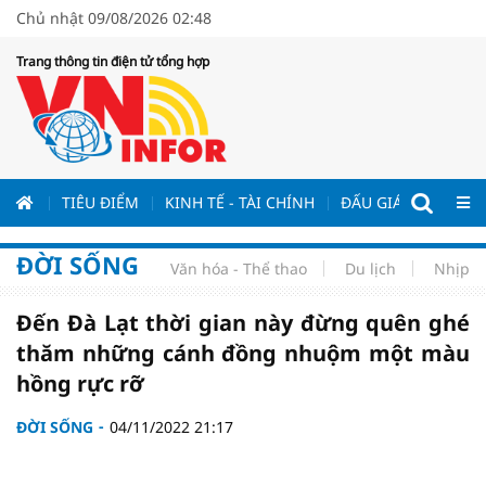
Chủ nhật 09/08/2026 02:48
Trang thông tin điện tử tổng hợp
ƯƠNG
TIÊU ĐIỂM
KINH TẾ - TÀI CHÍNH
ĐẤU GIÁ - ĐẤU THẦ
ĐỜI SỐNG
Văn hóa - Thể thao
Du lịch
Nhịp s
Đến Đà Lạt thời gian này đừng quên ghé
thăm những cánh đồng nhuộm một màu
hồng rực rỡ
ĐỜI SỐNG
04/11/2022 21:17