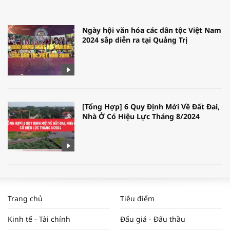
Ngày hội văn hóa các dân tộc Việt Nam
2024 sắp diễn ra tại Quảng Trị
[Tổng Hợp] 6 Quy Định Mới Về Đất Đai,
Nhà Ở Có Hiệu Lực Tháng 8/2024
WORLDBANK DỰ BÁO KINH TẾ VIỆT
NAM NĂM 2024 VÀ NĂM 2025 | NHỊP
Trang chủ
Tiêu điểm
ĐẬP THỊ TRƯỜNG #62
Kinh tế - Tài chính
Đấu giá - Đấu thầu