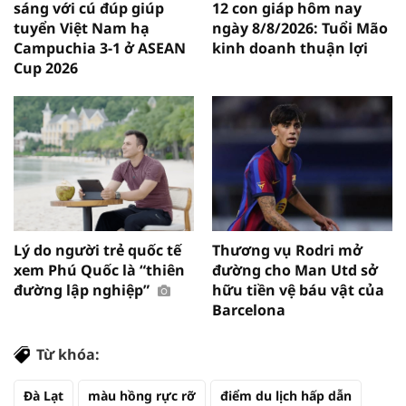
sáng với cú đúp giúp
12 con giáp hôm nay
tuyển Việt Nam hạ
ngày 8/8/2026: Tuổi Mão
Campuchia 3-1 ở ASEAN
kinh doanh thuận lợi
Cup 2026
Lý do người trẻ quốc tế
Thương vụ Rodri mở
xem Phú Quốc là “thiên
đường cho Man Utd sở
đường lập nghiệp”
hữu tiền vệ báu vật của
Barcelona
Từ khóa:
Đà Lạt
màu hồng rực rỡ
điểm du lịch hấp dẫn