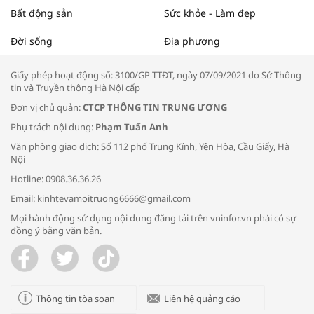
Bất động sản
Sức khỏe - Làm đẹp
Tọa đàm “Xúc tiến thương mại: Khơi
Đời sống
Địa phương
thông đầu ra cho sản phẩm OCOP”
Giấy phép hoạt động số: 3100/GP-TTĐT, ngày 07/09/2021 do Sở Thông
tin và Truyền thông Hà Nội cấp
Đơn vị chủ quản:
CTCP THÔNG TIN TRUNG ƯƠNG
Phụ trách nội dung:
Phạm Tuấn Anh
Bác sĩ tư vấn cách phòng tránh bệnh
Văn phòng giao dịch: Số 112 phố Trung Kính, Yên Hòa, Cầu Giấy, Hà
đường hô hấp trong thời tiết giao mùa
Nội
Hotline: 0908.36.36.26
Email: kinhtevamoitruong6666@gmail.com
Mọi hành động sử dụng nội dung đăng tải trên vninfor.vn phải có sự
đồng ý bằng văn bản.
Trao yêu thương cho em
Thông tin tòa soạn
Liên hệ quảng cáo