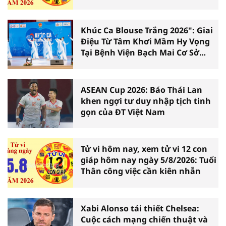
Khúc Ca Blouse Trắng 2026": Giai
Điệu Từ Tâm Khơi Mầm Hy Vọng
Tại Bệnh Viện Bạch Mai Cơ Sở
Ninh Bình
ASEAN Cup 2026: Báo Thái Lan
khen ngợi tư duy nhập tịch tinh
gọn của ĐT Việt Nam
Tử vi hôm nay, xem tử vi 12 con
giáp hôm nay ngày 5/8/2026: Tuổi
Thân công việc cần kiên nhẫn
Xabi Alonso tái thiết Chelsea:
Cuộc cách mạng chiến thuật và