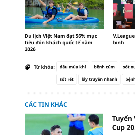
Du lịch Việt Nam đạt 56% mục
V.League
tiêu đón khách quốc tế năm
binh
2026
Từ khóa:
đậu mùa khỉ
bệnh cúm
sốt x
sốt rét
lây truyền nhanh
bệnh
CÁC TIN KHÁC
Tuyển 
Cup 20