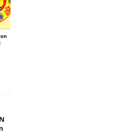
con
:
AN
n