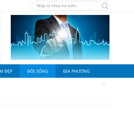
ÀM ĐẸP
ĐỜI SỐNG
ĐỊA PHƯƠNG
,