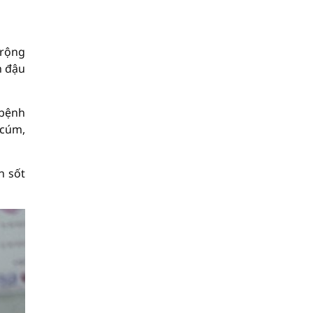
 rộng
h đậu
 bệnh
 cúm,
h sốt