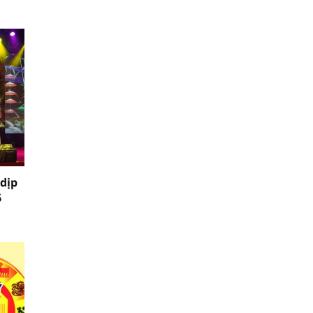
 dịp
6