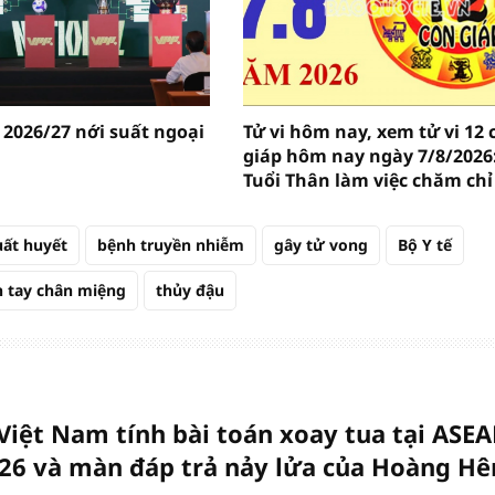
 2026/27 nới suất ngoại
Tử vi hôm nay, xem tử vi 12 
giáp hôm nay ngày 7/8/2026
Tuổi Thân làm việc chăm chỉ
uất huyết
bệnh truyền nhiễm
gây tử vong
Bộ Y tế
 tay chân miệng
thủy đậu
Việt Nam tính bài toán xoay tua tại ASE
26 và màn đáp trả nảy lửa của Hoàng Hê