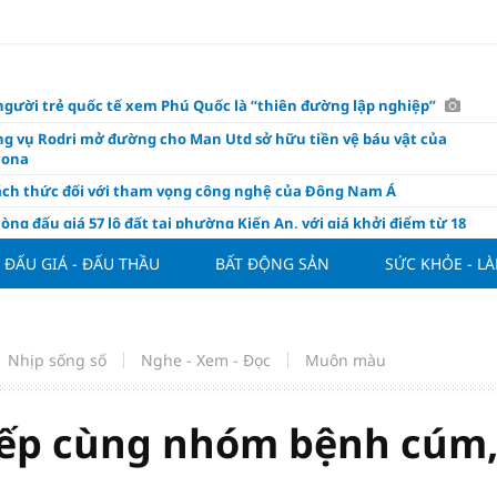
người trẻ quốc tế xem Phú Quốc là “thiên đường lập nghiệp”
g vụ Rodri mở đường cho Man Utd sở hữu tiền vệ báu vật của
lona
ách thức đối với tham vọng công nghệ của Đông Nam Á
òng đấu giá 57 lô đất tại phường Kiến An, với giá khởi điểm từ 18
 đồng/m2
ĐẤU GIÁ - ĐẤU THẦU
BẤT ĐỘNG SẢN
SỨC KHỎE - L
t nghỉ 4 ngày liên tục dịp Ngày Văn hóa Việt Nam 2026
khóa” triển khai ESG thực chất
ch Việt Nam đạt 56% mục tiêu đón khách quốc tế năm 2026
Nhịp sống số
Nghe - Xem - Đọc
Muôn màu
ue 2026/27 nới suất ngoại binh
thiện quy định người nước ngoài sở hữu nhà ở
xếp cùng nhóm bệnh cúm
hôm nay, xem tử vi 12 con giáp hôm nay ngày 7/8/2026: Tuổi Thân làm
chăm chỉ