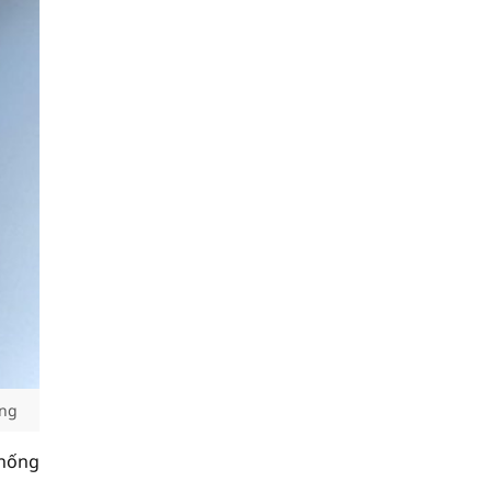
ong
chống