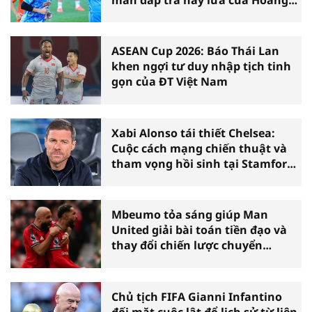
Hên
ASEAN Cup 2026: Báo Thái Lan
khen ngợi tư duy nhập tịch tinh
gọn của ĐT Việt Nam
Xabi Alonso tái thiết Chelsea:
Cuộc cách mạng chiến thuật và
tham vọng hồi sinh tại Stamford
Bridge
Mbeumo tỏa sáng giúp Man
United giải bài toán tiền đạo và
thay đổi chiến lược chuyển
nhượng
Chủ tịch FIFA Gianni Infantino
đối mặt cuộc lật đổ lịch sử từ liên