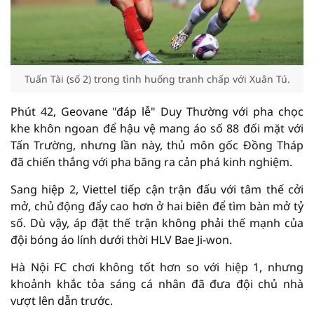
Tuấn Tài (số 2) trong tình huống tranh chấp với Xuân Tú.
Phút 42, Geovane "đáp lễ" Duy Thường với pha chọc
khe khôn ngoan để hậu vệ mang áo số 88 đối mặt với
Tấn Trường, nhưng lần này, thủ môn gốc Đồng Tháp
đã chiến thắng với pha băng ra cản phá kinh nghiệm.
Sang hiệp 2, Viettel tiếp cận trận đấu với tâm thế cởi
mở, chủ động đẩy cao hơn ở hai biên để tìm bàn mở tỷ
số. Dù vậy, áp đặt thế trận không phải thế mạnh của
đội bóng áo lính dưới thời HLV Bae Ji-won.
Hà Nội FC chơi không tốt hơn so với hiệp 1, nhưng
khoảnh khắc tỏa sáng cá nhân đã đưa đội chủ nhà
vượt lên dẫn trước.