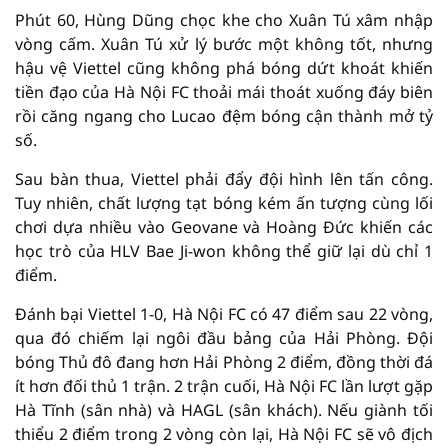
Phút 60, Hùng Dũng chọc khe cho Xuân Tú xâm nhập
vòng cấm. Xuân Tú xử lý bước một không tốt, nhưng
hậu vệ Viettel cũng không phá bóng dứt khoát khiến
tiền đạo của Hà Nội FC thoải mái thoát xuống đáy biên
rồi căng ngang cho Lucao đệm bóng cận thành mở tỷ
số.
Sau bàn thua, Viettel phải đẩy đội hình lên tấn công.
Tuy nhiên, chất lượng tạt bóng kém ấn tượng cùng lối
chơi dựa nhiều vào Geovane và Hoàng Đức khiến các
học trò của HLV Bae Ji-won không thể giữ lại dù chỉ 1
điểm.
Đánh bại Viettel 1-0, Hà Nội FC có 47 điểm sau 22 vòng,
qua đó chiếm lại ngôi đầu bảng của Hải Phòng. Đội
bóng Thủ đô đang hơn Hải Phòng 2 điểm, đồng thời đá
ít hơn đối thủ 1 trận. 2 trận cuối, Hà Nội FC lần lượt gặp
Hà Tĩnh (sân nhà) và HAGL (sân khách). Nếu giành tối
thiểu 2 điểm trong 2 vòng còn lại, Hà Nội FC sẽ vô địch