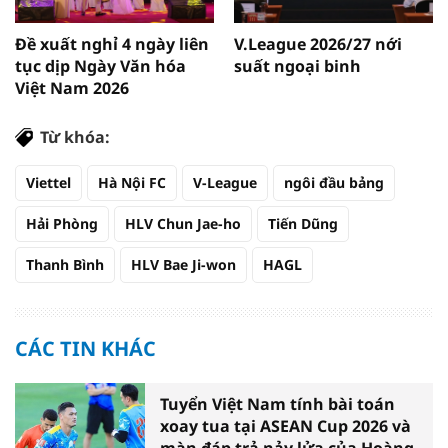
Đề xuất nghỉ 4 ngày liên
V.League 2026/27 nới
tục dịp Ngày Văn hóa
suất ngoại binh
Việt Nam 2026
Từ khóa:
Viettel
Hà Nội FC
V-League
ngôi đầu bảng
Hải Phòng
HLV Chun Jae-ho
Tiến Dũng
Thanh Bình
HLV Bae Ji-won
HAGL
CÁC TIN KHÁC
Tuyển Việt Nam tính bài toán
xoay tua tại ASEAN Cup 2026 và
màn đáp trả nảy lửa của Hoàng