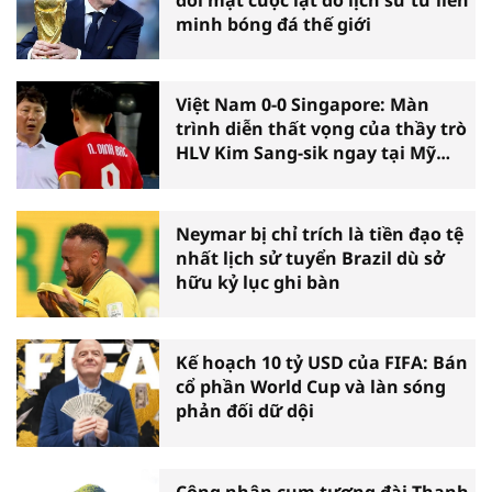
minh bóng đá thế giới
Việt Nam 0-0 Singapore: Màn
trình diễn thất vọng của thầy trò
HLV Kim Sang-sik ngay tại Mỹ
Đình
Neymar bị chỉ trích là tiền đạo tệ
nhất lịch sử tuyển Brazil dù sở
hữu kỷ lục ghi bàn
Kế hoạch 10 tỷ USD của FIFA: Bán
cổ phần World Cup và làn sóng
phản đối dữ dội
Công nhận cụm tượng đài Thanh