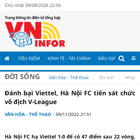
Chủ nhật 09/08/2026 22:50
Trang thông tin điện tử tổng hợp
ƯƠNG
TIÊU ĐIỂM
KINH TẾ - TÀI CHÍNH
ĐẤU GIÁ - ĐẤU THẦ
ĐỜI SỐNG
Văn hóa - Thể thao
Du lịch
Nhịp s
Đánh bại Viettel, Hà Nội FC tiến sát chức
vô địch V-League
VĂN HÓA - THỂ THAO
09/11/2022 21:51
Hà Nội FC hạ Viettel 1-0 để có 47 điểm sau 22 vòng,