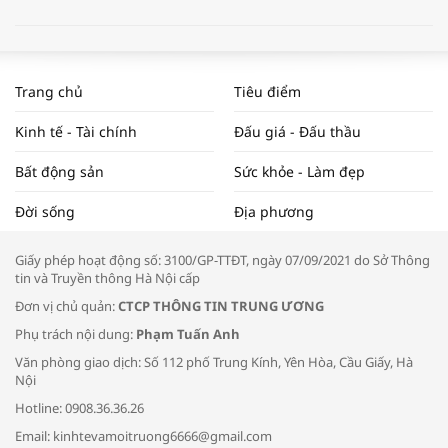
WORLDBANK DỰ BÁO KINH TẾ VIỆT
NAM NĂM 2024 VÀ NĂM 2025 | NHỊP
Trang chủ
Tiêu điểm
ĐẬP THỊ TRƯỜNG #62
Kinh tế - Tài chính
Đấu giá - Đấu thầu
Bất động sản
Sức khỏe - Làm đẹp
Tọa đàm “Xúc tiến thương mại: Khơi
Đời sống
Địa phương
thông đầu ra cho sản phẩm OCOP”
Giấy phép hoạt động số: 3100/GP-TTĐT, ngày 07/09/2021 do Sở Thông
tin và Truyền thông Hà Nội cấp
Đơn vị chủ quản:
CTCP THÔNG TIN TRUNG ƯƠNG
Phụ trách nội dung:
Phạm Tuấn Anh
Bác sĩ tư vấn cách phòng tránh bệnh
Văn phòng giao dịch: Số 112 phố Trung Kính, Yên Hòa, Cầu Giấy, Hà
đường hô hấp trong thời tiết giao mùa
Nội
Hotline: 0908.36.36.26
Email: kinhtevamoitruong6666@gmail.com