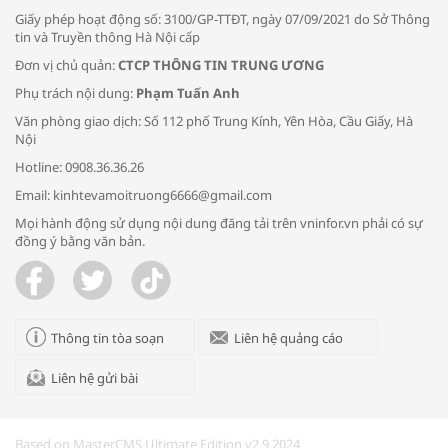
Giấy phép hoạt động số: 3100/GP-TTĐT, ngày 07/09/2021 do Sở Thông
tin và Truyền thông Hà Nội cấp
Đơn vị chủ quản:
CTCP THÔNG TIN TRUNG ƯƠNG
Phụ trách nội dung:
Phạm Tuấn Anh
Bác sĩ tư vấn cách phòng tránh bệnh
Văn phòng giao dịch: Số 112 phố Trung Kính, Yên Hòa, Cầu Giấy, Hà
đường hô hấp trong thời tiết giao mùa
Nội
Hotline: 0908.36.36.26
Email: kinhtevamoitruong6666@gmail.com
Mọi hành động sử dụng nội dung đăng tải trên vninfor.vn phải có sự
đồng ý bằng văn bản.
Trao yêu thương cho em
Thông tin tòa soạn
Liên hệ quảng cáo
Liên hệ gửi bài
Kon Tum giải cứu nạn nhân bị lừa bán
sang Campuchia
Based on MasterCMS Ultimate Edition v2.9 2024