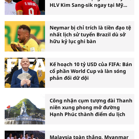
HLV Kim Sang-sik ngay tại Mỹ
Đình
Neymar bị chỉ trích là tiền đạo tệ
nhất lịch sử tuyển Brazil dù sở
hữu kỷ lục ghi bàn
Kế hoạch 10 tỷ USD của FIFA: Bán
cổ phần World Cup và làn sóng
phản đối dữ dội
Công nhận cụm tượng đài Thanh
niên xung phong mở đường
Hạnh Phúc thành điểm du lịch
Malaysia toàn thắng, Myanmar