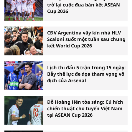
trở lại cuộc đua bán kết ASEAN
Cup 2026
CĐV Argentina vây kín nhà HLV
Scaloni suốt một tuần sau chung
kết World Cup 2026
Lịch thi đấu 5 trận trong 15 ngày:
Bẫy thể lực đe dọa tham vọng vô
địch của Arsenal
Đỗ Hoàng Hên tỏa sáng: Cú hích
chiến thuật cho tuyển Việt Nam
tại ASEAN Cup 2026