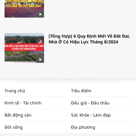
[Tổng Hợp] 6 Quy Định Mới Về Đất Đai,
Nhà Ở Có Hiệu Lực Tháng 8/2024
WORLDBANK DỰ BÁO KINH TẾ VIỆT
NAM NĂM 2024 VÀ NĂM 2025 | NHỊP
Trang chủ
Tiêu điểm
ĐẬP THỊ TRƯỜNG #62
Kinh tế - Tài chính
Đấu giá - Đấu thầu
Bất động sản
Sức khỏe - Làm đẹp
Tọa đàm “Xúc tiến thương mại: Khơi
Đời sống
Địa phương
thông đầu ra cho sản phẩm OCOP”