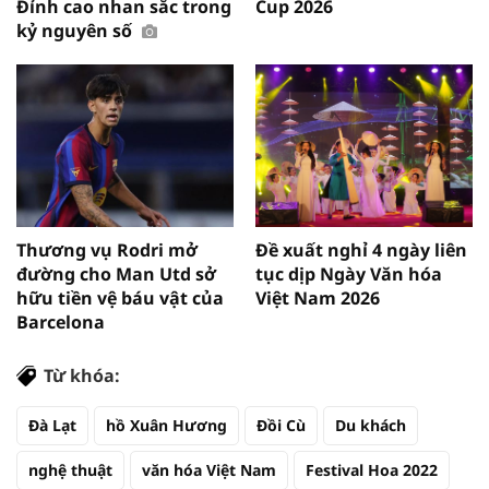
Đỉnh cao nhan sắc trong
Cup 2026
kỷ nguyên số
Thương vụ Rodri mở
Đề xuất nghỉ 4 ngày liên
đường cho Man Utd sở
tục dịp Ngày Văn hóa
hữu tiền vệ báu vật của
Việt Nam 2026
Barcelona
Từ khóa:
Đà Lạt
hồ Xuân Hương
Đồi Cù
Du khách
nghệ thuật
văn hóa Việt Nam
Festival Hoa 2022