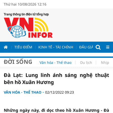
Thứ hai 10/08/2026 12:16
Trang thông tin điện tử tổng hợp
ƯƠNG
TIÊU ĐIỂM
KINH TẾ - TÀI CHÍNH
ĐẤU GIÁ - ĐẤU THẦ
ĐỜI SỐNG
Văn hóa - Thể thao
Du lịch
Nhịp s
Đà Lạt: Lung linh ánh sáng nghệ thuật
bên hồ Xuân Hương
VĂN HÓA - THỂ THAO
02/12/2022 09:23
Những ngày này, đi dọc theo hồ Xuân Hương - Đà