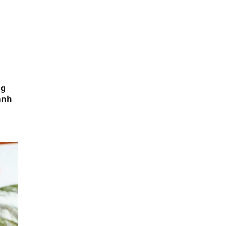
ng
ành