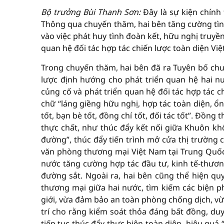
Bộ trưởng Bùi Thanh Sơn:
Đây là sự kiện chính 
Thông qua chuyến thăm, hai bên tăng cường tình 
vào việc phát huy tình đoàn kết, hữu nghị truy
quan hệ đối tác hợp tác chiến lược toàn diện V
Trong chuyến thăm, hai bên đã ra Tuyên bố c
lược định hướng cho phát triển quan hệ hai nước
củng cố và phát triển quan hệ đối tác hợp tác
chữ “láng giềng hữu nghị, hợp tác toàn diện, ổn 
tốt, bạn bè tốt, đồng chí tốt, đối tác tốt”. Đồng
thực chất, như thúc đẩy kết nối giữa Khuôn khổ
đường”, thúc đẩy tiến trình mở cửa thị trường
văn phòng thương mại Việt Nam tại Trung Quốc.
nước tăng cường hợp tác đầu tư, kinh tế-thươn
đường sắt. Ngoài ra, hai bên cũng thể hiện q
thương mại giữa hai nước, tìm kiếm các biện ph
giới, vừa đảm bảo an toàn phòng chống dịch, vừa
trí cho rằng kiểm soát thỏa đáng bất đồng, duy
tiếp tục thúc đẩy thực hiện toàn diện, hiệu quả