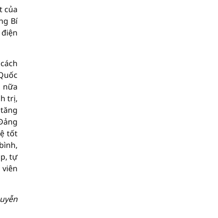
t của
ng Bí
 điện
 cách
 Quốc
n nữa
 trị,
 tăng
 Đảng
ệ tốt
bình,
p, tự
 viên
guyễn