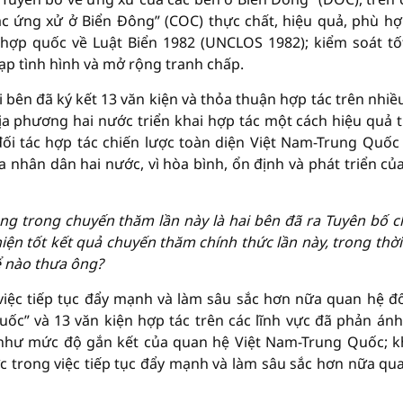
ắc ứng xử ở Biển Đông” (COC) thực chất, hiệu quả, phù hợ
 hợp quốc về Luật Biển 1982 (UNCLOS 1982); kiểm soát tố
ạp tình hình và mở rộng tranh chấp.
 bên đã ký kết 13 văn kiện và thỏa thuận hợp tác trên nhiều
 địa phương hai nước triển khai hợp tác một cách hiệu quả 
i tác hợp tác chiến lược toàn diện Việt Nam-Trung Quốc
ủa nhân dân hai nước, vì hòa bình, ổn định và phát triển củ
ng trong chuyến thăm lần này là hai bên đã ra Tuyên bố 
hiện tốt kết quả chuyến thăm chính thức lần này, trong thời
hể nào thưa ông?
iệc tiếp tục đẩy mạnh và làm sâu sắc hơn nữa quan hệ đố
uốc” và 13 văn kiện hợp tác trên các lĩnh vực đã phản án
 như mức độ gắn kết của quan hệ Việt Nam-Trung Quốc; 
 trong việc tiếp tục đẩy mạnh và làm sâu sắc hơn nữa qu