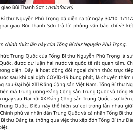
 giao Bùi Thanh Sơn ;
(vninfor.vn)
í thư Nguyễn Phú Trọng đã diễn ra từ ngày 30/10 -1/11/
oại giao Bùi Thanh Sơn trả lời phỏng vấn báo chí về kế
ăm chính thức lần này của Tổng Bí thư Nguyễn Phú Trọng.
hức Trung Quốc của Tổng Bí thư Nguyễn Phú Trọng là sự
 Quốc, được dư luận hai nước và quốc tế rất quan tâm. C
ơng diện. Đây là hoạt động đối ngoại chính thức trực tiế
nước sau khi đại dịch COVID-19 bùng phát, là chuyến thăm
g sau Đại hội XIII Đảng Cộng sản Việt Nam. Tổng Bí thư N
 tiên mà Trung ương Đảng Cộng sản Trung Quốc và Tổng Bí
 ngay sau Đại hội XX Đảng Cộng sản Trung Quốc - sự kiện 
Trung Quốc. Điều này thể hiện sự coi trọng lẫn nhau giữ
, Chính phủ và nhân dân Trung Quốc và cá nhân Tổng Bí thư
 Bí thư Đảng ta, thông qua việc thu xếp đón Tổng Bí thư Đả
iệt.