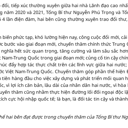
o đổi, tiếp xúc thường xuyên giữa hai nhà Lãnh đạo cao nhấ
g năm 2020 và 2021, Tổng Bí thư Nguyễn Phú Trọng và Tổ
 4 lần điện đàm, hai bên cũng thường xuyên trao đổi thư,
n biến phức tạp, khó lường hiện nay, công cuộc đổi mới, cải
ớc bước vào giai đoạn mới, chuyến thăm chính thức Trung
 nghĩa hết sức quan trọng, tăng cường và làm sâu sắc hơ
t Nam-Trung Quốc trong giai đoạn mới; củng cố tin cậy chính
húc đẩy hợp tác thực chất trên các lĩnh vực giữa hai nước;
ước Việt Nam-Trung Quốc. Chuyến thăm góp phần thể hiện
 tiên hàng đầu cho việc xây dựng và phát triển mối quan h
vì lợi ích căn bản, lâu dài của nhân dân hai nước, vì hòa 
Chuyến thăm cũng nhằm thực hiện đường lối đối ngoại độc lậ
h cực hội nhập quốc tế; là bạn, là đối tác tin cậy và thành
thể hai bên đạt được trong chuyến thăm của Tổng Bí thư N