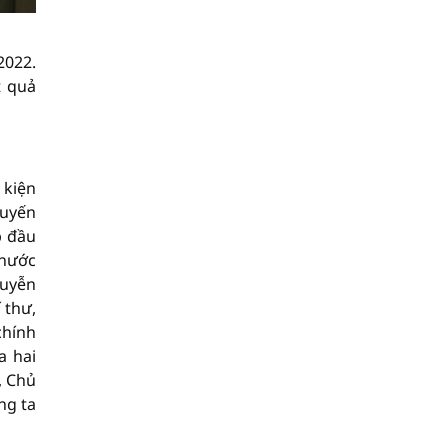
2022.
t quả
 kiện
huyến
p đầu
 nước
guyễn
 thư,
chính
a hai
, Chủ
ng ta