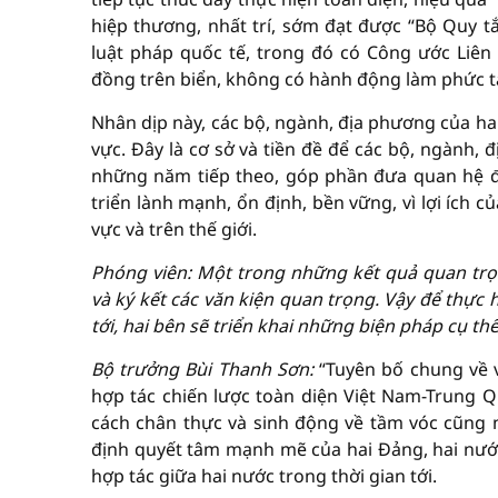
hiệp thương, nhất trí, sớm đạt được “Bộ Quy t
luật pháp quốc tế, trong đó có Công ước Liên
đồng trên biển, không có hành động làm phức t
Nhân dịp này, các bộ, ngành, địa phương của hai
vực. Đây là cơ sở và tiền đề để các bộ, ngành,
những năm tiếp theo, góp phần đưa quan hệ đố
triển lành mạnh, ổn định, bền vững, vì lợi ích c
vực và trên thế giới.
Phóng viên: Một trong những kết quả quan trọ
và ký kết các văn kiện quan trọng. Vậy để thực 
tới, hai bên sẽ triển khai những biện pháp cụ t
Bộ trưởng Bùi Thanh Sơn:
“Tuyên bố chung về v
hợp tác chiến lược toàn diện Việt Nam-Trung Q
cách chân thực và sinh động về tầm vóc cũng
định quyết tâm mạnh mẽ của hai Đảng, hai nước
hợp tác giữa hai nước trong thời gian tới.