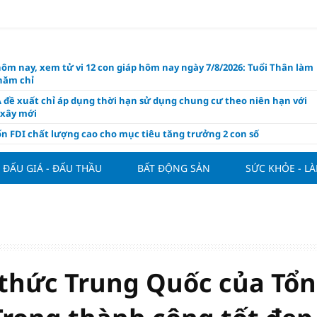
hôm nay, xem tử vi 12 con giáp hôm nay ngày 7/8/2026: Tuổi Thân làm
chăm chỉ
 đề xuất chỉ áp dụng thời hạn sử dụng chung cư theo niên hạn với
 xây mới
n FDI chất lượng cao cho mục tiêu tăng trưởng 2 con số
lực nào để Việt Nam hiện thực hóa mục tiêu tăng trưởng 10%?
ĐẤU GIÁ - ĐẤU THẦU
BẤT ĐỘNG SẢN
SỨC KHỎE - L
n cứu tính tiền gửi Kho bạc vào nguồn vốn huy động của ngân hàng
o Mỹ cùng Nhật Bản "nâng đỡ" đồng yên?
á tía tô thế nào để hỗ trợ làm đẹp da, mượt tóc?
àng hôm nay 6/8: "Nhảy vọt" sau một đêm
Việt Nam tính bài toán xoay tua tại ASEAN Cup 2026 và màn đáp trả
ửa của Hoàng Hên
thức Trung Quốc của Tổ
ất đưa kim cương vào ngành nghề kinh doanh có điều kiện như vàn