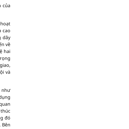
ả của
 hoạt
p cao
g dây
ến về
ệ hai
trọng
giao,
ội và
g như
 dụng
 quan
 thúc
ng đó
. Bên