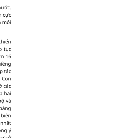
nước.
h cực
n mối
chiến
p tục
âm 16
giềng
p tác
à Con
ở các
p hai
bộ và
 bằng
 biên
 nhất
ồng ý
cơ sở