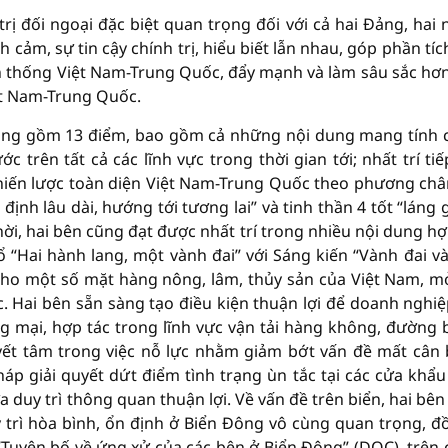
trị đối ngoại đặc biệt quan trọng đối với cả hai Đảng, hai 
cảm, sự tin cậy chính trị, hiểu biết lẫn nhau, góp phần tíc
ền thống Việt Nam-Trung Quốc, đẩy mạnh và làm sâu sắc hơ
iệt Nam-Trung Quốc.
hung gồm 13 điểm, bao gồm cả những nội dung mang tính 
 trên tất cả các lĩnh vực trong thời gian tới; nhất trí tiế
 chiến lược toàn diện Việt Nam-Trung Quốc theo phương ch
định lâu dài, hướng tới tương lai” và tinh thần 4 tốt “láng 
 thời, hai bên cũng đạt được nhất trí trong nhiều nội dung hợ
 “Hai hành lang, một vành đai” với Sáng kiến “Vành đai v
 cho một số mặt hàng nông, lâm, thủy sản của Việt Nam, m
 Hai bên sẵn sàng tạo điều kiện thuận lợi để doanh nghiệ
g mại, hợp tác trong lĩnh vực vận tải hàng không, đường 
uyết tâm trong việc nỗ lực nhằm giảm bớt vấn đề mất cân
áp giải quyết dứt điểm tình trạng ùn tắc tại các cửa khẩu
 duy trì thông quan thuận lợi. Về vấn đề trên biển, hai bên
 trì hòa bình, ổn định ở Biển Đông vô cùng quan trọng, đ
 “Tuyên bố về ứng xử của các bên ở Biển Đông” (DOC), trên 