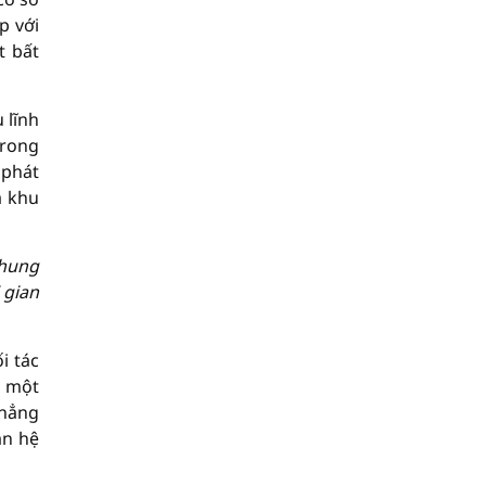
p với
t bất
 lĩnh
trong
 phát
a khu
chung
 gian
i tác
h một
khẳng
an hệ