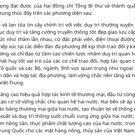
ọng đạt được của hai đồng chí Tổng Bí thư và thành qu
 trung thúc đẩy trên các phương diện sau:
và lan tỏa tin cậy chính trị với việc duy trì thường xuyên
tục duy trì và tăng cường truyền thống tốt đẹp giao lưu cấ
ức như thăm lẫn nhau, cử đặc phái viên, điện thoại đườn
iếp xúc tại các diễn đàn đa phương để kịp thời trao đổi ý ki
ớng và chỉ đạo từ tầm cao chiến lược nhằm duy trì quan h
hát huy tốt vai trò của các cơ chế trao đổi, hợp tác quan 
Tổ quốc và các Bộ, ngành, lĩnh vực quan trọng như ngoại 
 dân và hợp tác địa phương, làm vững chắc nền tảng xã h
Việt-Trung.
âng cao hiệu quả hợp tác kinh tế-thương mại, đầu tư cũn
và tạo cơ sở vững chắc cho quan hệ hai nước. Hai bên sẽ áp
ân bằng thương mại giữa hai nước, tạo thuận lợi về thông
xuất và duy trì thông suốt chuỗi cung ứng giữa hai nước;
m nông sản, thực phẩm chất lượng cao của hai nước, tro
 Trung Quốc cho các mặt hàng nông, thủy sản của Việt Nam