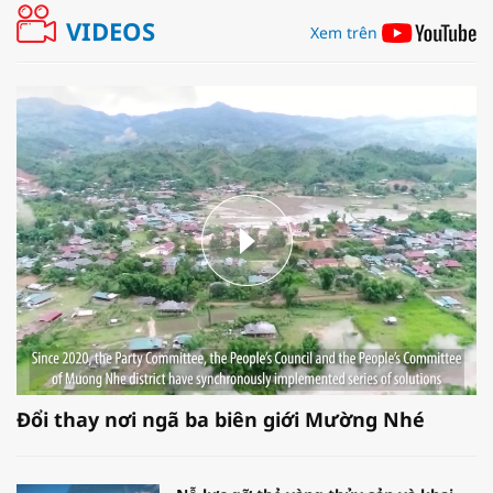
VIDEOS
Xem trên
Đổi thay nơi ngã ba biên giới Mường Nhé