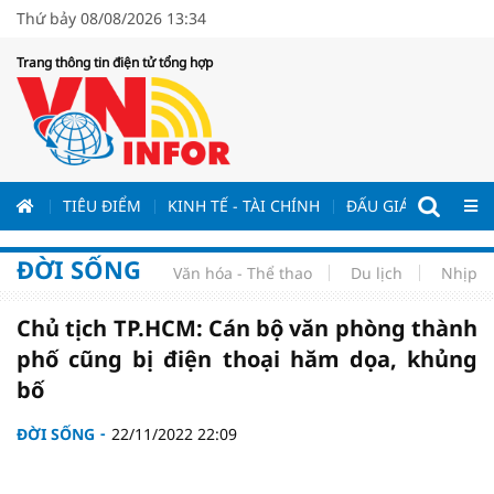
Thứ bảy 08/08/2026 13:34
Trang thông tin điện tử tổng hợp
ƯƠNG
TIÊU ĐIỂM
KINH TẾ - TÀI CHÍNH
ĐẤU GIÁ - ĐẤU THẦ
ĐỜI SỐNG
Văn hóa - Thể thao
Du lịch
Nhịp s
Chủ tịch TP.HCM: Cán bộ văn phòng thành
phố cũng bị điện thoại hăm dọa, khủng
bố
ĐỜI SỐNG
22/11/2022 22:09