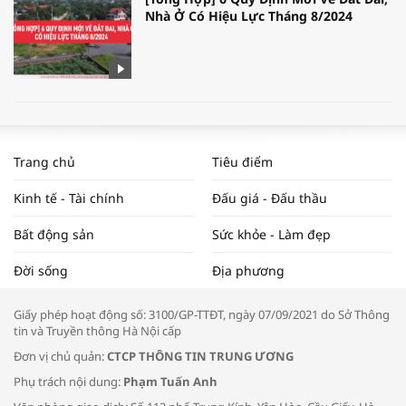
Nhà Ở Có Hiệu Lực Tháng 8/2024
WORLDBANK DỰ BÁO KINH TẾ VIỆT
NAM NĂM 2024 VÀ NĂM 2025 | NHỊP
Trang chủ
Tiêu điểm
ĐẬP THỊ TRƯỜNG #62
Kinh tế - Tài chính
Đấu giá - Đấu thầu
Bất động sản
Sức khỏe - Làm đẹp
Tọa đàm “Xúc tiến thương mại: Khơi
Đời sống
Địa phương
thông đầu ra cho sản phẩm OCOP”
Giấy phép hoạt động số: 3100/GP-TTĐT, ngày 07/09/2021 do Sở Thông
tin và Truyền thông Hà Nội cấp
Đơn vị chủ quản:
CTCP THÔNG TIN TRUNG ƯƠNG
Phụ trách nội dung:
Phạm Tuấn Anh
Bác sĩ tư vấn cách phòng tránh bệnh