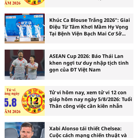
Khúc Ca Blouse Trắng 2026": Giai
Điệu Từ Tâm Khơi Mầm Hy Vọng
Tại Bệnh Viện Bạch Mai Cơ Sở
Ninh Bình
ASEAN Cup 2026: Báo Thái Lan
khen ngợi tư duy nhập tịch tinh
gọn của ĐT Việt Nam
Tử vi hôm nay, xem tử vi 12 con
giáp hôm nay ngày 5/8/2026: Tuổi
Thân công việc cần kiên nhẫn
Xabi Alonso tái thiết Chelsea:
Cuộc cách mạng chiến thuật và