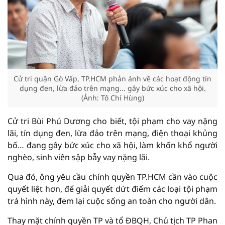
Cử tri quận Gò Vấp, TP.HCM phản ánh về các hoạt động tín
dụng đen, lừa đảo trên mạng... gây bức xúc cho xã hội.
(Ảnh: Tô Chí Hùng)
Cử tri Bùi Phú Dương cho biết, tội phạm cho vay nặng
lãi, tín dụng đen, lừa đảo trên mạng, điện thoại khủng
bố… đang gây bức xúc cho xã hội, làm khốn khổ người
nghèo, sinh viên sập bẫy vay nặng lãi.
Qua đó, ông yêu cầu chính quyền TP.HCM cần vào cuộc
quyết liệt hơn, để giải quyết dứt điểm các loại tội phạm
trá hình này, đem lại cuộc sống an toàn cho người dân.
Thay mặt chính quyền TP và tổ ĐBQH, Chủ tịch TP Phan