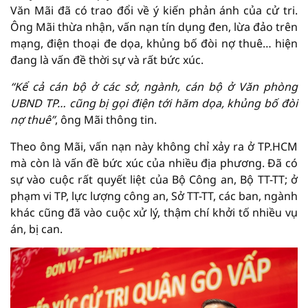
Văn Mãi đã có trao đổi về ý kiến phản ánh của cử tri.
Ông Mãi thừa nhận, vấn nạn tín dụng đen, lừa đảo trên
mạng, điện thoại đe dọa, khủng bố đòi nợ thuê… hiện
đang là vấn đề thời sự và rất bức xúc.
“Kể cả cán bộ ở các sở, ngành, cán bộ ở Văn phòng
UBND TP… cũng bị gọi điện tới hăm dọa, khủng bố đòi
nợ thuê”
, ông Mãi thông tin.
Theo ông Mãi, vấn nạn này không chỉ xảy ra ở TP.HCM
mà còn là vấn đề bức xúc của nhiều địa phương. Đã có
sự vào cuộc rất quyết liệt của Bộ Công an, Bộ TT-TT; ở
phạm vi TP, lực lượng công an, Sở TT-TT, các ban, ngành
khác cũng đã vào cuộc xử lý, thậm chí khởi tố nhiều vụ
án, bị can.