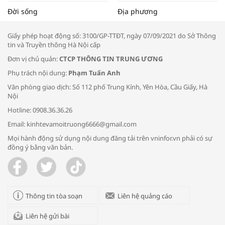
Tọa đàm “Xúc tiến thương mại: Khơi
Đời sống
Địa phương
thông đầu ra cho sản phẩm OCOP”
Giấy phép hoạt động số: 3100/GP-TTĐT, ngày 07/09/2021 do Sở Thông
tin và Truyền thông Hà Nội cấp
Đơn vị chủ quản:
CTCP THÔNG TIN TRUNG ƯƠNG
Phụ trách nội dung:
Phạm Tuấn Anh
Bác sĩ tư vấn cách phòng tránh bệnh
Văn phòng giao dịch: Số 112 phố Trung Kính, Yên Hòa, Cầu Giấy, Hà
đường hô hấp trong thời tiết giao mùa
Nội
Hotline: 0908.36.36.26
Email: kinhtevamoitruong6666@gmail.com
Mọi hành động sử dụng nội dung đăng tải trên vninfor.vn phải có sự
đồng ý bằng văn bản.
Trao yêu thương cho em
Thông tin tòa soạn
Liên hệ quảng cáo
Liên hệ gửi bài