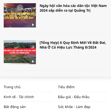
Ngày hội văn hóa các dân tộc Việt Nam
2024 sắp diễn ra tại Quảng Trị
[Tổng Hợp] 6 Quy Định Mới Về Đất Đai,
Nhà Ở Có Hiệu Lực Tháng 8/2024
WORLDBANK DỰ BÁO KINH TẾ VIỆT
NAM NĂM 2024 VÀ NĂM 2025 | NHỊP
Trang chủ
Tiêu điểm
ĐẬP THỊ TRƯỜNG #62
Kinh tế - Tài chính
Đấu giá - Đấu thầu
Bất động sản
Sức khỏe - Làm đẹp