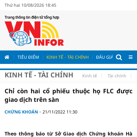
Thứ hai 10/08/2026 18:45
Trang thông tin điện tử tổng hợp
ƯƠNG
TIÊU ĐIỂM
KINH TẾ - TÀI CHÍNH
ĐẤU GIÁ - ĐẤU THẦ
KINH TẾ - TÀI CHÍNH
Kinh tế
Tài chính
Chỉ còn hai cổ phiếu thuộc họ FLC được
giao dịch trên sàn
CHỨNG KHOÁN
21/11/2022 11:30
Theo thông báo từ Sở Giao dịch Chứng khoán Hà