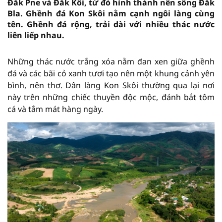
Đăk Pne và Đăk Kôi, từ đó hình thành nên sông Đăk
Bla. Ghềnh đá Kon Skôi nằm cạnh ngôi làng cùng
tên. Ghềnh đá rộng, trải dài với nhiều thác nước
liên liếp nhau.
Những thác nước trắng xóa nằm đan xen giữa ghềnh
đá và các bãi cỏ xanh tươi tạo nên một khung cảnh yên
bình, nên thơ. Dân làng Kon Skôi thường qua lại nơi
này trên những chiếc thuyền độc mộc, đánh bắt tôm
cá và tắm mát hàng ngày.