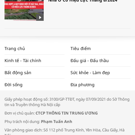
WORLDBANK DỰ BÁO KINH TẾ VIỆT
NAM NĂM 2024 VÀ NĂM 2025 | NHỊP
Trang chủ
Tiêu điểm
ĐẬP THỊ TRƯỜNG #62
Kinh tế - Tài chính
Đấu giá - Đấu thầu
Bất động sản
Sức khỏe - Làm đẹp
Tọa đàm “Xúc tiến thương mại: Khơi
Đời sống
Địa phương
thông đầu ra cho sản phẩm OCOP”
Giấy phép hoạt động số: 3100/GP-TTĐT, ngày 07/09/2021 do Sở Thông
tin và Truyền thông Hà Nội cấp
Đơn vị chủ quản:
CTCP THÔNG TIN TRUNG ƯƠNG
Phụ trách nội dung:
Phạm Tuấn Anh
Bác sĩ tư vấn cách phòng tránh bệnh
Văn phòng giao dịch: Số 112 phố Trung Kính, Yên Hòa, Cầu Giấy, Hà
đường hô hấp trong thời tiết giao mùa