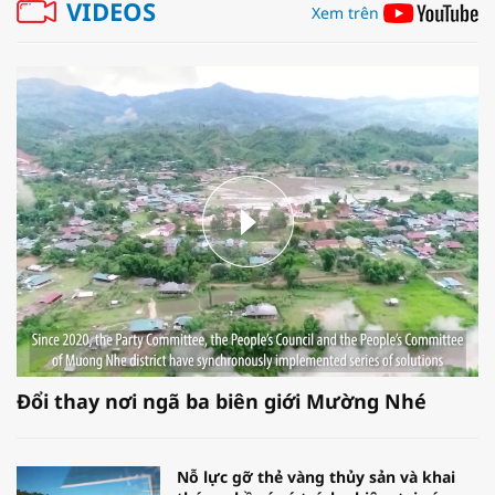
VIDEOS
Xem trên
Đổi thay nơi ngã ba biên giới Mường Nhé
Nỗ lực gỡ thẻ vàng thủy sản và khai