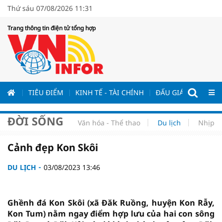
Thứ sáu 07/08/2026 11:31
Trang thông tin điện tử tổng hợp
ƯƠNG
TIÊU ĐIỂM
KINH TẾ - TÀI CHÍNH
ĐẤU GIÁ - ĐẤU THẦ
ĐỜI SỐNG
Văn hóa - Thể thao
Du lịch
Nhịp s
Cảnh đẹp Kon Skôi
DU LỊCH
03/08/2023 13:46
Ghềnh đá Kon Skôi (xã Đăk Ruồng, huyện Kon Rẫy,
Kon Tum) nằm ngay điểm hợp lưu của hai con sông