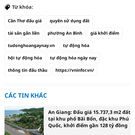
Từ khóa:
Cần Thơ đấu giá
quyền sử dụng đất
tài sản gắn liền
phường An Bình
giá khởi điểm
tudonghoangaynay.vn
tự động hóa
hội tự động hóa
tự động hóa ngày nay
thông tin đấu thầu
https://vninfor.vn/
CÁC TIN KHÁC
An Giang: Đấu giá 15.737,3 m2 đất
tại khu phố Bãi Bổn, đặc khu Phú
Quốc, khởi điểm gần 128 tỷ đồng