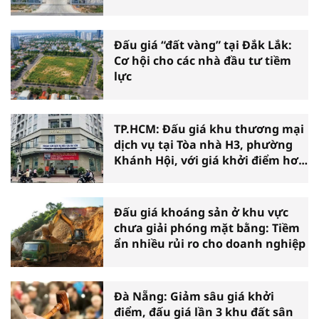
Cà Mau
Đấu giá “đất vàng” tại Đắk Lắk:
Cơ hội cho các nhà đầu tư tiềm
lực
TP.HCM: Đấu giá khu thương mại
dịch vụ tại Tòa nhà H3, phường
Khánh Hội, với giá khởi điểm hơn
36 tỷ đồng
Đấu giá khoáng sản ở khu vực
chưa giải phóng mặt bằng: Tiềm
ẩn nhiều rủi ro cho doanh nghiệp
Đà Nẵng: Giảm sâu giá khởi
điểm, đấu giá lần 3 khu đất sân