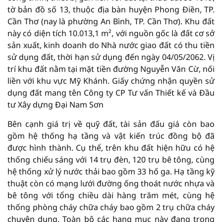
tờ bản đồ số 13, thuộc địa bàn huyện Phong Điền, TP.
Cần Thơ (nay là phường An Bình, TP. Cần Thơ). Khu đất
này có diện tích 10.013,1 m², với nguồn gốc là đất cơ sở
sản xuất, kinh doanh do Nhà nước giao đất có thu tiền
sử dụng đất, thời hạn sử dụng đến ngày 04/05/2062. Vị
trí khu đất nằm tại mặt tiền đường Nguyễn Văn Cừ, nối
liền với khu vực Mỹ Khánh. Giấy chứng nhận quyền sử
dụng đất mang tên Công ty CP Tư vấn Thiết kế và Đầu
tư Xây dựng Đại Nam Sơn
Bên cạnh giá trị về quỹ đất, tài sản đấu giá còn bao
gồm hệ thống hạ tầng và vật kiến trúc đồng bộ đã
được hình thành. Cụ thể, trên khu đất hiện hữu có hệ
thống chiếu sáng với 14 trụ đèn, 120 trụ bê tông, cùng
hệ thống xử lý nước thải bao gồm 33 hố ga. Hạ tầng kỹ
thuật còn có mạng lưới đường ống thoát nước nhựa và
bê tông với tổng chiều dài hàng trăm mét, cùng hệ
thống phòng cháy chữa cháy bao gồm 2 trụ chữa cháy
chuyên dụng. Toàn bộ các hạng mục này đang trong