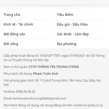
WORLDBANK DỰ BÁO KINH TẾ VIỆT
NAM NĂM 2024 VÀ NĂM 2025 | NHỊP
Trang chủ
Tiêu điểm
ĐẬP THỊ TRƯỜNG #62
Kinh tế - Tài chính
Đấu giá - Đấu thầu
Bất động sản
Sức khỏe - Làm đẹp
Tọa đàm “Xúc tiến thương mại: Khơi
Đời sống
Địa phương
thông đầu ra cho sản phẩm OCOP”
Giấy phép hoạt động số: 3100/GP-TTĐT, ngày 07/09/2021 do Sở Thông
tin và Truyền thông Hà Nội cấp
Đơn vị chủ quản:
CTCP THÔNG TIN TRUNG ƯƠNG
Phụ trách nội dung:
Phạm Tuấn Anh
Bác sĩ tư vấn cách phòng tránh bệnh
Văn phòng giao dịch: Số 112 phố Trung Kính, Yên Hòa, Cầu Giấy, Hà
đường hô hấp trong thời tiết giao mùa
Nội
Hotline: 0908.36.36.26
Email: kinhtevamoitruong6666@gmail.com
Mọi hành động sử dụng nội dung đăng tải trên vninfor.vn phải có sự