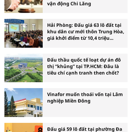
vận động Chi Lăng
Hải Phòng: Đấu giá 63 lô đất tại
khu dân cư mới thôn Trung Hòa,
giá khởi điểm từ 10,4 triệu
đồng/m2
Đấu thầu quốc tế loạt dự án đô
thị “khủng” tại TP.HCM: Đâu là
tiêu chí cạnh tranh then chốt?
Vinafor muốn thoái vốn tại Lâm
nghiệp Miền Đông
Đấu giá 59 lô đất tại phường Đa