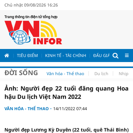
Chủ nhật 09/08/2026 16:26
Trang thông tin điện tử tổng hợp
ƯƠNG
TIÊU ĐIỂM
KINH TẾ - TÀI CHÍNH
ĐẤU GIÁ - ĐẤU THẦ
ĐỜI SỐNG
Văn hóa - Thể thao
Du lịch
Nhịp s
Ảnh: Người đẹp 22 tuổi đăng quang Hoa
hậu Du lịch Việt Nam 2022
VĂN HÓA - THỂ THAO
14/11/2022 07:44
Người đẹp Lương Kỳ Duyên (22 tuổi, quê Thái Bình)