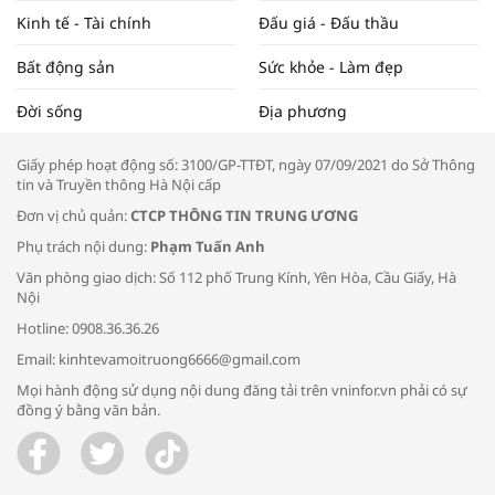
Kinh tế - Tài chính
Đấu giá - Đấu thầu
Bất động sản
Sức khỏe - Làm đẹp
Tọa đàm “Xúc tiến thương mại: Khơi
Đời sống
Địa phương
thông đầu ra cho sản phẩm OCOP”
Giấy phép hoạt động số: 3100/GP-TTĐT, ngày 07/09/2021 do Sở Thông
tin và Truyền thông Hà Nội cấp
Đơn vị chủ quản:
CTCP THÔNG TIN TRUNG ƯƠNG
Phụ trách nội dung:
Phạm Tuấn Anh
Bác sĩ tư vấn cách phòng tránh bệnh
Văn phòng giao dịch: Số 112 phố Trung Kính, Yên Hòa, Cầu Giấy, Hà
đường hô hấp trong thời tiết giao mùa
Nội
Hotline: 0908.36.36.26
Email: kinhtevamoitruong6666@gmail.com
Mọi hành động sử dụng nội dung đăng tải trên vninfor.vn phải có sự
đồng ý bằng văn bản.
Trao yêu thương cho em