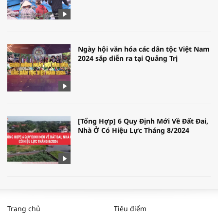
Ngày hội văn hóa các dân tộc Việt Nam
2024 sắp diễn ra tại Quảng Trị
[Tổng Hợp] 6 Quy Định Mới Về Đất Đai,
Nhà Ở Có Hiệu Lực Tháng 8/2024
WORLDBANK DỰ BÁO KINH TẾ VIỆT
NAM NĂM 2024 VÀ NĂM 2025 | NHỊP
Trang chủ
Tiêu điểm
ĐẬP THỊ TRƯỜNG #62