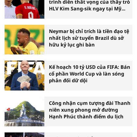
trình diễn thất vọng của thầy trò
HLV Kim Sang-sik ngay tại Mỹ
Đình
Neymar bị chỉ trích là tiền đạo tệ
nhất lịch sử tuyển Brazil dù sở
hữu kỷ lục ghi bàn
Kế hoạch 10 tỷ USD của FIFA: Bán
cổ phần World Cup và làn sóng
phản đối dữ dội
Công nhận cụm tượng đài Thanh
niên xung phong mở đường
Hạnh Phúc thành điểm du lịch