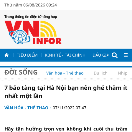
Thứ năm 06/08/2026 09:24
Trang thông tin điện tử tổng hợp
ƯƠNG
TIÊU ĐIỂM
KINH TẾ - TÀI CHÍNH
ĐẤU GIÁ - ĐẤU THẦ
ĐỜI SỐNG
Văn hóa - Thể thao
Du lịch
Nhịp s
7 bảo tàng tại Hà Nội bạn nên ghé thăm ít
nhất một lần
VĂN HÓA - THỂ THAO
07/11/2022 07:47
Hãy tận hưởng trọn vẹn không khí cuối thu trầm