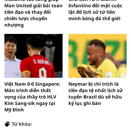
Man United giải bài toán
Infantino đối mặt cuộc
tiền đạo và thay đổi
lật đổ lịch sử từ liên
chiến lược chuyển
minh bóng đá thế giới
nhượng
Việt Nam 0-0 Singapore:
Neymar bị chỉ trích là
Màn trình diễn thất
tiền đạo tệ nhất lịch sử
vọng của thầy trò HLV
tuyển Brazil dù sở hữu
Kim Sang-sik ngay tại
kỷ lục ghi bàn
Mỹ Đình
Từ khóa: