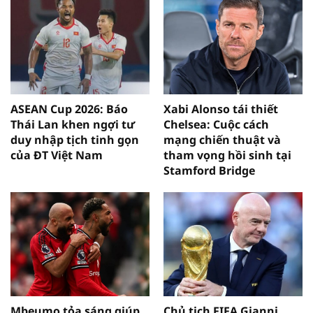
ASEAN Cup 2026: Báo
Xabi Alonso tái thiết
Thái Lan khen ngợi tư
Chelsea: Cuộc cách
duy nhập tịch tinh gọn
mạng chiến thuật và
của ĐT Việt Nam
tham vọng hồi sinh tại
Stamford Bridge
Mbeumo tỏa sáng giúp
Chủ tịch FIFA Gianni