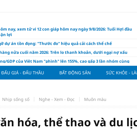
hôm nay, xem tử vi 12 con giáp hôm nay ngày 9/8/2026: Tuổi Hợi đầu
ận lợi
ỡ dự án tồn đọng: "Thước đo" hiệu quả cải cách thể chế
hàng nửa cuối năm 2026: Trên lo thanh khoản, dưới ngại nợ xấu
ụng/GDP của Việt Nam "phình" lên 155%, cao gấp 3 lần nhóm cùng
ĐẤU GIÁ - ĐẤU THẦU
BẤT ĐỘNG SẢN
SỨC KHỎE - L
háp: Đấu giá 58.965 m² đất và nhà xưởng tại xã Tân Hồng
n Đình Bắc tỏa sáng với cú đúp giúp tuyển Việt Nam hạ Campuchia
ASEAN Cup 2026
ng hôm nay 8/8: Vàng thế giới "nhảy vọt"
Nhịp sống số
Nghe - Xem - Đọc
Muôn màu
ổ phiếu IPO có được phân bổ dòng vốn mới từ nâng hạng thị trường?
ch của nước chanh gừng
ăn hóa, thể thao và du lị
ần tiền gửi Kho bạc Nhà nước: Không chỉ 4 ngân hàng được lợi