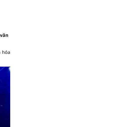
 văn
n hóa