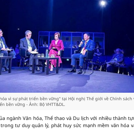
hóa vì sự phát triển bền vững" tại Hội nghị Thế giới về Chính sách
iển bền vững - Ảnh: Bộ VHTT&DL.
a ngành Văn hóa, Thể thao và Du lịch với nhiều thành tự
 trong tư duy quản lý, phát huy sức mạnh mềm văn hóa v