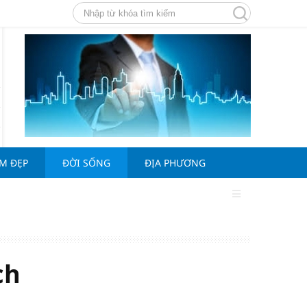
ÀM ĐẸP
ĐỜI SỐNG
ĐỊA PHƯƠNG
ch