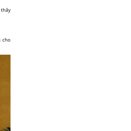
 thấy
g cho