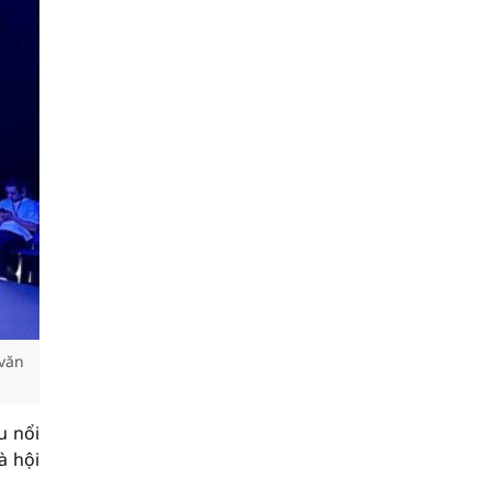
 văn
u nổi
à hội