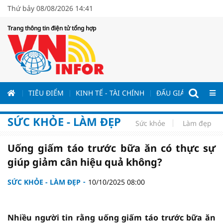
Thứ bảy 08/08/2026 14:41
Trang thông tin điện tử tổng hợp
ƯƠNG
TIÊU ĐIỂM
KINH TẾ - TÀI CHÍNH
ĐẤU GIÁ - ĐẤU THẦ
SỨC KHỎE - LÀM ĐẸP
Sức khỏe
Làm đẹp
Uống giấm táo trước bữa ăn có thực sự
giúp giảm cân hiệu quả không?
SỨC KHỎE - LÀM ĐẸP
10/10/2025 08:00
Nhiều người tin rằng uống giấm táo trước bữa ăn