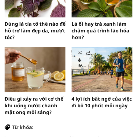
Dùng lá tía tô thế nào để
Lá ổi hay trà xanh làm
hỗ trợ làm đẹp da, mượt
chậm quá trình lão hóa
tóc?
hơn?
Điều gì xảy ra với cơ thể
4 lợi ích bất ngờ của việc
khi uống nước chanh
đi bộ 10 phút mỗi ngày
mật ong mỗi sáng?
Từ khóa: