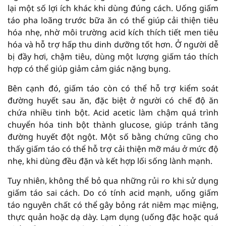
lại một số lợi ích khác khi dùng đúng cách. Uống giấm
táo pha loãng trước bữa ăn có thể giúp cải thiện tiêu
hóa nhẹ, nhờ môi trường acid kích thích tiết men tiêu
hóa và hỗ trợ hấp thu dinh dưỡng tốt hơn. Ở người dễ
bị đầy hơi, chậm tiêu, dùng một lượng giấm táo thích
hợp có thể giúp giảm cảm giác nặng bụng.
Bên cạnh đó, giấm táo còn có thể hỗ trợ kiểm soát
đường huyết sau ăn, đặc biệt ở người có chế độ ăn
chứa nhiều tinh bột. Acid acetic làm chậm quá trình
chuyển hóa tinh bột thành glucose, giúp tránh tăng
đường huyết đột ngột. Một số bằng chứng cũng cho
thấy giấm táo có thể hỗ trợ cải thiện mỡ máu ở mức độ
nhẹ, khi dùng đều đặn và kết hợp lối sống lành mạnh.
Tuy nhiên, không thể bỏ qua những rủi ro khi sử dụng
giấm táo sai cách. Do có tính acid mạnh, uống giấm
táo nguyên chất có thể gây bỏng rát niêm mạc miệng,
thực quản hoặc dạ dày. Lạm dụng (uống đặc hoặc quá