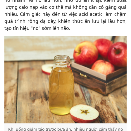
no nhanh và no lâu hơn, nhờ đó ăn ít lại, kiểm soát
lượng calo nạp vào cơ thể mà không cần cố gắng quá
nhiều. Cảm giác này đến từ việc acid acetic làm chậm
quá trình rỗng dạ dày, khiến thức ăn lưu lại lâu hơn,
tạo tín hiệu "no" sớm lên não.
Khi uống giấm táo trước bữa ăn, nhiều người cảm thấy no