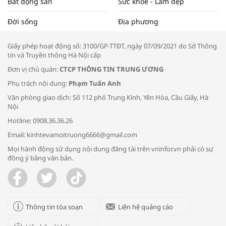
Bất động sản
Sức khỏe - Làm đẹp
Tọa đàm “Xúc tiến thương mại: Khơi
Đời sống
Địa phương
thông đầu ra cho sản phẩm OCOP”
Giấy phép hoạt động số: 3100/GP-TTĐT, ngày 07/09/2021 do Sở Thông
tin và Truyền thông Hà Nội cấp
Đơn vị chủ quản:
CTCP THÔNG TIN TRUNG ƯƠNG
Phụ trách nội dung:
Phạm Tuấn Anh
Bác sĩ tư vấn cách phòng tránh bệnh
Văn phòng giao dịch: Số 112 phố Trung Kính, Yên Hòa, Cầu Giấy, Hà
đường hô hấp trong thời tiết giao mùa
Nội
Hotline: 0908.36.36.26
Email: kinhtevamoitruong6666@gmail.com
Mọi hành động sử dụng nội dung đăng tải trên vninfor.vn phải có sự
đồng ý bằng văn bản.
Trao yêu thương cho em
Thông tin tòa soạn
Liên hệ quảng cáo