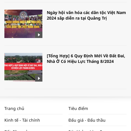
Ngày hội văn hóa các dân tộc Việt Nam
2024 sắp diễn ra tại Quảng Trị
[Tổng Hợp] 6 Quy Định Mới Về Đất Đai,
Nhà Ở Có Hiệu Lực Tháng 8/2024
WORLDBANK DỰ BÁO KINH TẾ VIỆT
NAM NĂM 2024 VÀ NĂM 2025 | NHỊP
Trang chủ
Tiêu điểm
ĐẬP THỊ TRƯỜNG #62
Kinh tế - Tài chính
Đấu giá - Đấu thầu