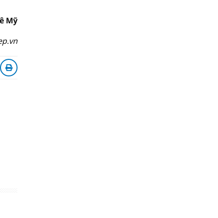
ê Mỹ
ep.vn