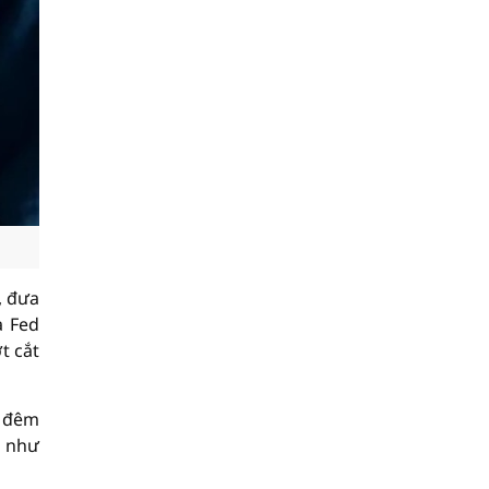
, đưa
a Fed
t cắt
a đêm
n như