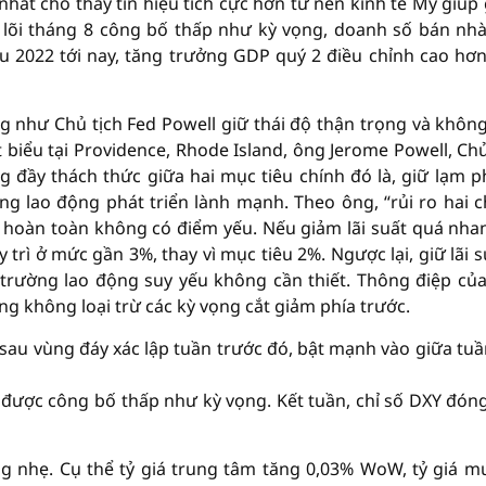
nhất cho thấy tín hiệu tích cực hơn từ nền kinh tế Mỹ giúp
E lõi tháng 8 công bố thấp như kỳ vọng, doanh số bán nh
u 2022 tới nay, tăng trưởng GDP quý 2 điều chỉnh cao hơ
 như Chủ tịch Fed Powell giữ thái độ thận trọng và khôn
 biểu tại Providence, Rhode Island, ông Jerome Powell, Chủ
g đầy thách thức giữa hai mục tiêu chính đó là, giữ lạm p
ng lao động phát triển lành mạnh. Theo ông, “rủi ro hai c
 hoàn toàn không có điểm yếu. Nếu giảm lãi suất quá nha
trì ở mức gần 3%, thay vì mục tiêu 2%. Ngược lại, giữ lãi s
 trường lao động suy yếu không cần thiết. Thông điệp củ
ng không loại trừ các kỳ vọng cắt giảm phía trước.
 sau vùng đáy xác lập tuần trước đó, bật mạnh vào giữa tuầ
õi được công bố thấp như kỳ vọng. Kết tuần, chỉ số DXY đón
g nhẹ. Cụ thể tỷ giá trung tâm tăng 0,03% WoW, tỷ giá m