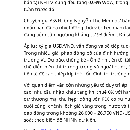
bán tại NHTM cũng đều tăng 0,03% WoW, trong kh
tuần trước đó.
Chuyên gia YSVN, ông Nguyễn Thế Minh dự báo t
ngắn hạn đã hạ nhiệt đồng thời việc Fed giảm lã
đang tiệm cận ngưỡng kháng cự 98 điểm... Đó sẽ 
Áp lực tỷ giá USD/VND, vẫn đang và sẽ tiếp tụ
Trong nhiều giải pháp đồng bộ của định hướng đ
trưởng Vụ Dự báo, thống kê - Ổn định tiền tệ, 
chẽ diễn biến thị trường trong và ngoài nước, 
tiền tệ để can thiệp kịp thời, ổn định thị trường
Với quan điểm vẫn còn những yếu tố duy trì áp l
cao; nhu cầu nhập khẩu tăng khi thuế 0% với hàn
dư thương mại thu hẹp; dòng vốn FDI có xu hư
cuối cùng, chênh lệch giá vàng trong nước và t
dao động trong khoảng 26.600 – 26.750 VND/USD
soát theo biên độ NHNN dự kiến.