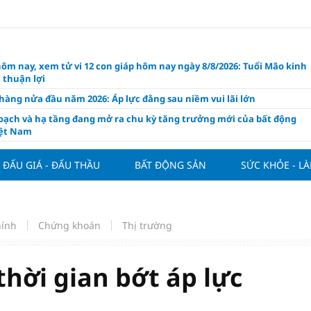
hôm nay, xem tử vi 12 con giáp hôm nay ngày 8/8/2026: Tuổi Mão kinh
 thuận lợi
àng nửa đầu năm 2026: Áp lực đằng sau niềm vui lãi lớn
oạch và hạ tầng đang mở ra chu kỳ tăng trưởng mới của bất động
iệt Nam
ất giảm 30% thuế cho hộ, cá nhân kinh doanh, doanh nghiệp thu
0 tỷ đồng
ĐẤU GIÁ - ĐẤU THẦU
BẤT ĐỘNG SẢN
SỨC KHỎE - L
ng hôm nay 7/8: Thị trường lặng sóng
y mua nhà tăng cao, thị trường đối mặt sức ép thanh khoản
người trẻ quốc tế xem Phú Quốc là “thiên đường lập nghiệp”
hính
Chứng khoán
Thị trường
g vụ Rodri mở đường cho Man Utd sở hữu tiền vệ báu vật của
lona
thời gian bớt áp lực
ách thức đối với tham vọng công nghệ của Đông Nam Á
òng đấu giá 57 lô đất tại phường Kiến An, với giá khởi điểm từ 18
 đồng/m2