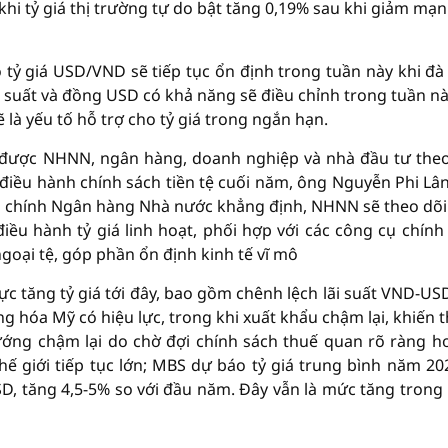
i tỷ giá thị trường tự do bật tăng 0,19% sau khi giảm mạn
ỷ giá USD/VND sẽ tiếp tục ổn định trong tuần này khi đà
i suất và đồng USD có khả năng sẽ điều chỉnh trong tuần nà
là yếu tố hỗ trợ cho tỷ giá trong ngắn hạn.
c được NHNN, ngân hàng, doanh nghiệp và nhà đầu tư theo
iều hành chính sách tiền tệ cuối năm, ông Nguyễn Phi Lân
tài chính Ngân hàng Nhà nước khẳng định, NHNN sẽ theo dõi
điều hành tỷ giá linh hoạt, phối hợp với các công cụ chính
 ngoại tệ, góp phần ổn định kinh tế vĩ mô
ực tăng tỷ giá tới đây, bao gồm chênh lệch lãi suất VND-US
g hóa Mỹ có hiệu lực, trong khi xuất khẩu chậm lại, khiến 
ớng chậm lại do chờ đợi chính sách thuế quan rõ ràng h
hế giới tiếp tục lớn; MBS dự báo tỷ giá trung bình năm 20
, tăng 4,5-5% so với đầu năm. Đây vẫn là mức tăng trong