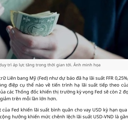
duy trì áp lực tăng trong thời gian tới. Ảnh minh họa
trữ Liên bang Mỹ (Fed) như dự báo đã hạ lãi suất FFR 0,25%
ông điệp cụ thể nào về tiến trình hạ lãi suất tiếp theo củ
a các Thống đốc khiến thị trường kỳ vọng Fed sẽ còn 2 đợ
giảm trên mỗi lần lớn hơn.
uất của Fed khiến lãi suất bình quân cho vay USD kỳ hạn qu
ố cộng hưởng khiến mức chênh lệch lãi suất USD-VND là gầ