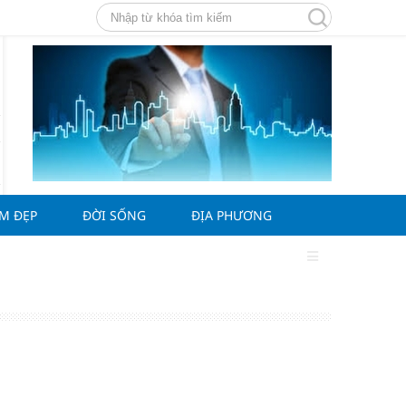
ÀM ĐẸP
ĐỜI SỐNG
ĐỊA PHƯƠNG