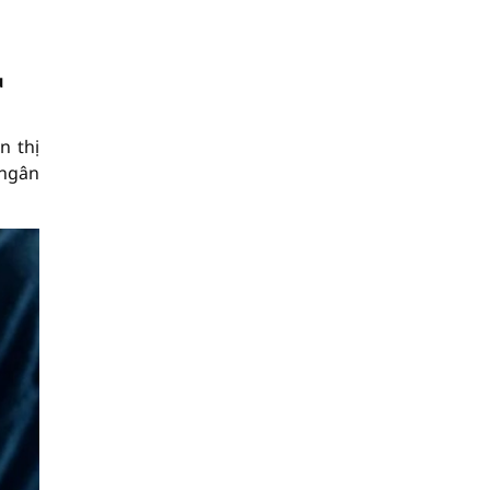
u
n thị
 ngân