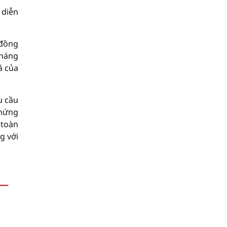
 diễn
 đồng
tháng
á của
u cầu
Chứng
 toàn
g với