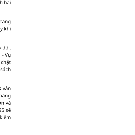
h hai
 tăng
y khi
 dõi.
 - Vụ
 chặt
 sách
D vẫn
thặng
ơn và
25 sẽ
 kiểm