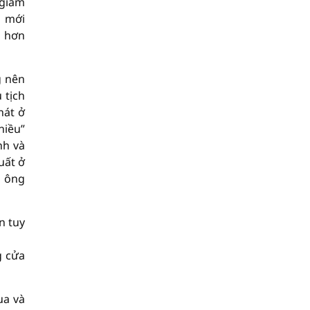
 giảm
à mới
n hơn
g nên
 tịch
hát ở
hiều”
nh và
uất ở
a ông
n tuy
g cửa
ua và