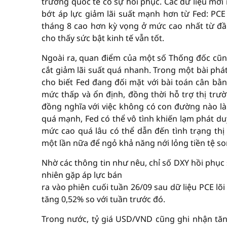
trường quốc tế có sự hồi phục. Các dữ liệu mới 
bớt áp lực giảm lãi suất mạnh hơn từ Fed: PC
tháng 8 cao hơn kỳ vọng ở mức cao nhất từ đầ
cho thấy sức bật kinh tế vẫn tốt.
Ngoài ra, quan điểm của một số Thống đốc cũng
cắt giảm lãi suất quá nhanh. Trong một bài phát
cho biết Fed đang đối mặt với bài toán cân bằn
mức thấp và ổn định, đồng thời hỗ trợ thị trườ
đồng nghĩa với việc không có con đường nào là
quá mạnh, Fed có thể vô tình khiến lạm phát duy 
mức cao quá lâu có thể dẫn đến tình trạng thị
một lần nữa để ngỏ khả năng nới lỏng tiền tệ so
Nhờ các thông tin như nêu, chỉ số DXY hồi phục
nhiên gặp áp lực bán
ra vào phiên cuối tuần 26/09 sau dữ liệu PCE l
tăng 0,52% so với tuần trước đó.
Trong nước, tỷ giá USD/VND cũng ghi nhận tăn