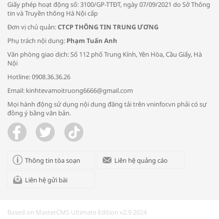
Giấy phép hoạt động số: 3100/GP-TTĐT, ngày 07/09/2021 do Sở Thông
tin và Truyền thông Hà Nội cấp
Đơn vị chủ quản:
CTCP THÔNG TIN TRUNG ƯƠNG
Phụ trách nội dung:
Phạm Tuấn Anh
Bác sĩ tư vấn cách phòng tránh bệnh
Văn phòng giao dịch: Số 112 phố Trung Kính, Yên Hòa, Cầu Giấy, Hà
đường hô hấp trong thời tiết giao mùa
Nội
Hotline: 0908.36.36.26
Email: kinhtevamoitruong6666@gmail.com
Mọi hành động sử dụng nội dung đăng tải trên vninfor.vn phải có sự
đồng ý bằng văn bản.
Trao yêu thương cho em
Thông tin tòa soạn
Liên hệ quảng cáo
Liên hệ gửi bài
Kon Tum giải cứu nạn nhân bị lừa bán
sang Campuchia
Based on MasterCMS Ultimate Edition v2.9 2024