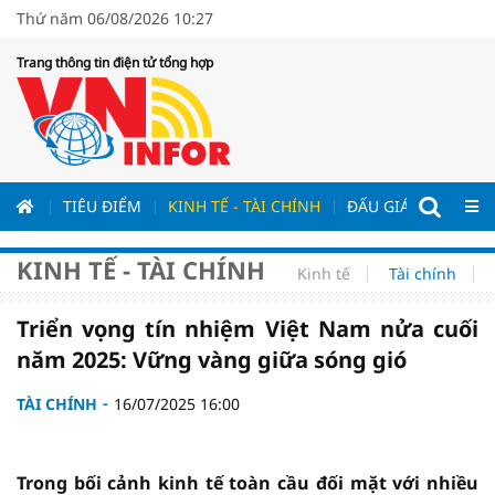
Thứ năm 06/08/2026 10:27
Trang thông tin điện tử tổng hợp
ƯƠNG
TIÊU ĐIỂM
KINH TẾ - TÀI CHÍNH
ĐẤU GIÁ - ĐẤU THẦ
KINH TẾ - TÀI CHÍNH
Kinh tế
Tài chính
Triển vọng tín nhiệm Việt Nam nửa cuối
năm 2025: Vững vàng giữa sóng gió
TÀI CHÍNH
16/07/2025 16:00
Trong bối cảnh kinh tế toàn cầu đối mặt với nhiều