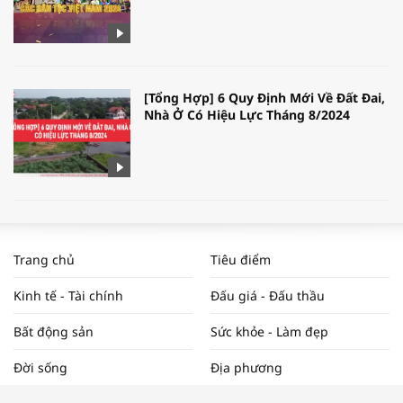
[Tổng Hợp] 6 Quy Định Mới Về Đất Đai,
Nhà Ở Có Hiệu Lực Tháng 8/2024
WORLDBANK DỰ BÁO KINH TẾ VIỆT
NAM NĂM 2024 VÀ NĂM 2025 | NHỊP
Trang chủ
Tiêu điểm
ĐẬP THỊ TRƯỜNG #62
Kinh tế - Tài chính
Đấu giá - Đấu thầu
Bất động sản
Sức khỏe - Làm đẹp
Tọa đàm “Xúc tiến thương mại: Khơi
Đời sống
Địa phương
thông đầu ra cho sản phẩm OCOP”