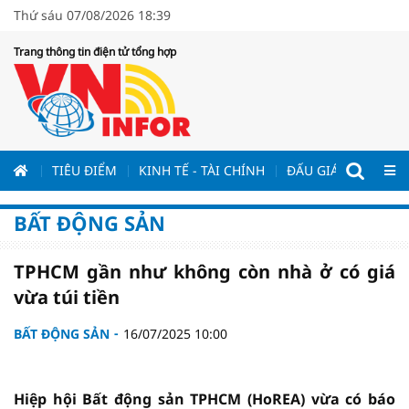
Thứ sáu 07/08/2026 18:39
Trang thông tin điện tử tổng hợp
ƯƠNG
TIÊU ĐIỂM
KINH TẾ - TÀI CHÍNH
ĐẤU GIÁ - ĐẤU THẦ
BẤT ĐỘNG SẢN
TPHCM gần như không còn nhà ở có giá
vừa túi tiền
BẤT ĐỘNG SẢN
16/07/2025 10:00
Hiệp hội Bất động sản TPHCM (HoREA) vừa có báo