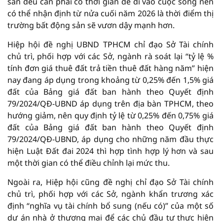
sản đều cần phải có thời gian để đi vào cuộc sống nên
có thể nhận định từ nửa cuối năm 2026 là thời điểm thị
trường bất động sản sẽ vươn dậy mạnh hơn.
Hiệp hội đề nghị UBND TPHCM chỉ đạo Sở Tài chính
chủ trì, phối hợp với các Sở, ngành rà soát lại “tỷ lệ %
tính đơn giá thuê đất trả tiền thuê đất hàng năm” hiện
nay đang áp dụng trong khoảng từ 0,25% đến 1,5% giá
đất của Bảng giá đất ban hành theo Quyết định
79/2024/QĐ-UBND áp dụng trên địa bàn TPHCM, theo
hướng giảm, nên quy định tỷ lệ từ 0,25% đến 0,75% giá
đất của Bảng giá đất ban hành theo Quyết định
79/2024/QĐ-UBND, áp dụng cho những năm đầu thực
hiện Luật Đất đai 2024 thì hợp tình hợp lý hơn và sau
một thời gian có thể điều chỉnh lại mức thu.
Ngoài ra, Hiệp hội cũng đề nghị chỉ đạo Sở Tài chính
chủ trì, phối hợp với các Sở, ngành khẩn trương xác
định “nghĩa vụ tài chính bổ sung (nếu có)” của một số
dự án nhà ở thương mại để các chủ đầu tư thực hiện