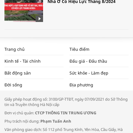
Nhà Ở Có Hiệu Lực Tháng 8/2024
WORLDBANK DỰ BÁO KINH TẾ VIỆT
NAM NĂM 2024 VÀ NĂM 2025 | NHỊP
Trang chủ
Tiêu điểm
ĐẬP THỊ TRƯỜNG #62
Kinh tế - Tài chính
Đấu giá - Đấu thầu
Bất động sản
Sức khỏe - Làm đẹp
Tọa đàm “Xúc tiến thương mại: Khơi
Đời sống
Địa phương
thông đầu ra cho sản phẩm OCOP”
Giấy phép hoạt động số: 3100/GP-TTĐT, ngày 07/09/2021 do Sở Thông
tin và Truyền thông Hà Nội cấp
Đơn vị chủ quản:
CTCP THÔNG TIN TRUNG ƯƠNG
Phụ trách nội dung:
Phạm Tuấn Anh
Bác sĩ tư vấn cách phòng tránh bệnh
Văn phòng giao dịch: Số 112 phố Trung Kính, Yên Hòa, Cầu Giấy, Hà