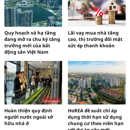
Quy hoạch và hạ tầng
Lãi vay mua nhà tăng
đang mở ra chu kỳ tăng
cao, thị trường đối mặt
trưởng mới của bất
sức ép thanh khoản
động sản Việt Nam
Hoàn thiện quy định
HoREA đề xuất chỉ áp
người nước ngoài sở
dụng thời hạn sử dụng
hữu nhà ở
chung cư theo niên hạn
với dự án xây mới