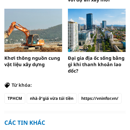
Khơi thông nguồn cung
Đại gia địa ốc sống bằng
vật liệu xây dựng
gì khi thanh khoản lao
dốc?
Từ khóa:
TPHCM
nhà ở'giá vừa túi tiền
https://vninfor.vn/
CÁC TIN KHÁC