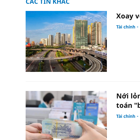
CÁC TIN KHÁC
Xoay v
Tài chính
Nới lỏ
toán "
Tài chính