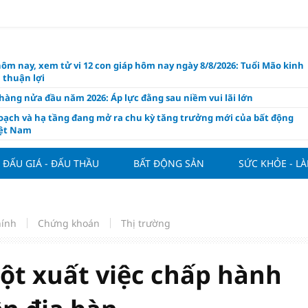
hôm nay, xem tử vi 12 con giáp hôm nay ngày 8/8/2026: Tuổi Mão kinh
 thuận lợi
àng nửa đầu năm 2026: Áp lực đằng sau niềm vui lãi lớn
oạch và hạ tầng đang mở ra chu kỳ tăng trưởng mới của bất động
iệt Nam
ất giảm 30% thuế cho hộ, cá nhân kinh doanh, doanh nghiệp thu
0 tỷ đồng
ĐẤU GIÁ - ĐẤU THẦU
BẤT ĐỘNG SẢN
SỨC KHỎE - L
ng hôm nay 7/8: Thị trường lặng sóng
y mua nhà tăng cao, thị trường đối mặt sức ép thanh khoản
người trẻ quốc tế xem Phú Quốc là “thiên đường lập nghiệp”
hính
Chứng khoán
Thị trường
g vụ Rodri mở đường cho Man Utd sở hữu tiền vệ báu vật của
lona
ột xuất việc chấp hành
ách thức đối với tham vọng công nghệ của Đông Nam Á
òng đấu giá 57 lô đất tại phường Kiến An, với giá khởi điểm từ 18
 đồng/m2