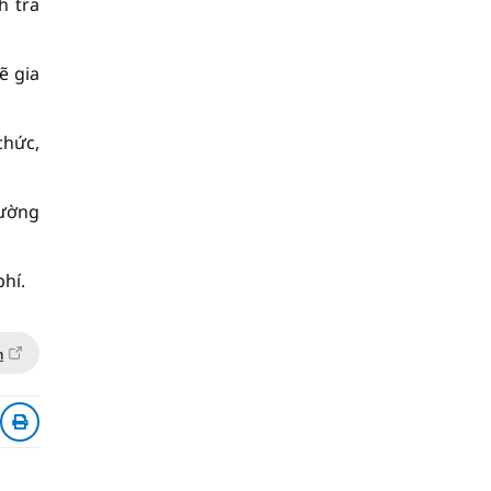
h tra
ẽ gia
chức,
rường
hí.
n