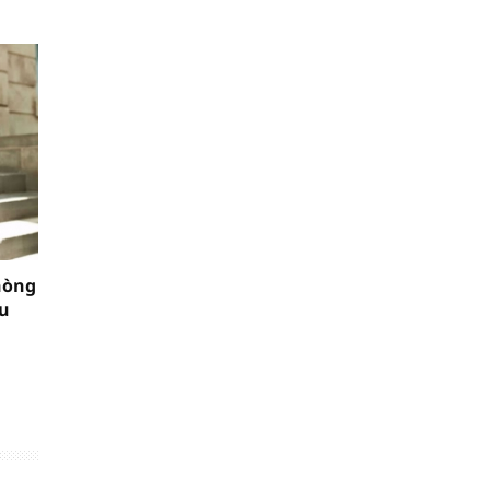
hòng
ấu