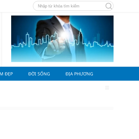
ÀM ĐẸP
ĐỜI SỐNG
ĐỊA PHƯƠNG