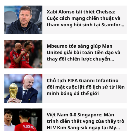
Xabi Alonso tái thiết Chelsea:
Cuộc cách mạng chiến thuật và
tham vọng hồi sinh tại Stamford
Bridge
Mbeumo tỏa sáng giúp Man
United giải bài toán tiền đạo và
thay đổi chiến lược chuyển
nhượng
Chủ tịch FIFA Gianni Infantino
đối mặt cuộc lật đổ lịch sử từ liên
minh bóng đá thế giới
Việt Nam 0-0 Singapore: Màn
trình diễn thất vọng của thầy trò
HLV Kim Sang-sik ngay tại Mỹ