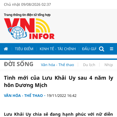
Chủ nhật 09/08/2026 02:37
Trang thông tin điện tử tổng hợp
ƯƠNG
TIÊU ĐIỂM
KINH TẾ - TÀI CHÍNH
ĐẤU GIÁ - ĐẤU THẦ
ĐỜI SỐNG
Văn hóa - Thể thao
Du lịch
Nhịp s
Tình mới của Lưu Khải Uy sau 4 năm ly
hôn Dương Mịch
VĂN HÓA - THỂ THAO
19/11/2022 16:42
Lưu Khải Uy chia sẻ đang hạnh phúc với nữ diễn