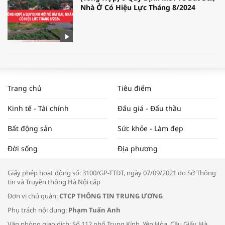
Nhà Ở Có Hiệu Lực Tháng 8/2024
WORLDBANK DỰ BÁO KINH TẾ VIỆT
NAM NĂM 2024 VÀ NĂM 2025 | NHỊP
Trang chủ
Tiêu điểm
ĐẬP THỊ TRƯỜNG #62
Kinh tế - Tài chính
Đấu giá - Đấu thầu
Bất động sản
Sức khỏe - Làm đẹp
Tọa đàm “Xúc tiến thương mại: Khơi
Đời sống
Địa phương
thông đầu ra cho sản phẩm OCOP”
Giấy phép hoạt động số: 3100/GP-TTĐT, ngày 07/09/2021 do Sở Thông
tin và Truyền thông Hà Nội cấp
Đơn vị chủ quản:
CTCP THÔNG TIN TRUNG ƯƠNG
Phụ trách nội dung:
Phạm Tuấn Anh
Bác sĩ tư vấn cách phòng tránh bệnh
Văn phòng giao dịch: Số 112 phố Trung Kính, Yên Hòa, Cầu Giấy, Hà