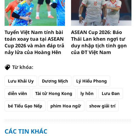
Tuyển Việt Nam tính bài
ASEAN Cup 2026: Báo
toán xoay tua tại ASEAN
Thái Lan khen ngợi tư
Cup 2026 và màn đáp trả
duy nhập tịch tinh gọn
nảy lửa của Hoàng Hên
của ĐT Việt Nam
Từ khóa:
Lưu Khải Uy
Dương Mịch
Lý Hiểu Phong
diễn viên
Tài tử Hong Kong
ly hôn
Lưu Đan
bé Tiểu Gạo Nếp
phim Hoa ngữ
show giải trí
CÁC TIN KHÁC