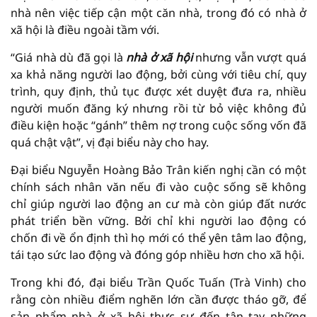
nhà nên việc tiếp cận một căn nhà, trong đó có nhà ở
xã hội là điều ngoài tầm với.
“Giá nhà dù đã gọi là
nhà ở xã hội
nhưng vẫn vượt quá
xa khả năng người lao động, bởi cùng với tiêu chí, quy
trình, quy định, thủ tục được xét duyệt đưa ra, nhiều
người muốn đăng ký nhưng rồi từ bỏ việc không đủ
điều kiện hoặc “gánh” thêm nợ trong cuộc sống vốn đã
quá chật vật”, vị đại biểu này cho hay.
Đại biểu Nguyễn Hoàng Bảo Trân kiến nghị cần có một
chính sách nhân văn nếu đi vào cuộc sống sẽ không
chỉ giúp người lao động an cư mà còn giúp đất nước
phát triển bền vững. Bởi chỉ khi người lao động có
chốn đi về ổn định thì họ mới có thể yên tâm lao động,
tái tạo sức lao động và đóng góp nhiều hơn cho xã hội.
Trong khi đó, đại biểu Trần Quốc Tuấn (Trà Vinh) cho
rằng còn nhiều điểm nghẽn lớn cần được tháo gỡ, để
sản phẩm nhà ở xã hội thực sự đến tận tay những