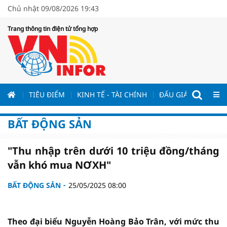
Chủ nhật 09/08/2026 19:43
Trang thông tin điện tử tổng hợp
ƯƠNG
TIÊU ĐIỂM
KINH TẾ - TÀI CHÍNH
ĐẤU GIÁ - ĐẤU THẦ
BẤT ĐỘNG SẢN
"Thu nhập trên dưới 10 triệu đồng/tháng
vẫn khó mua NƠXH"
BẤT ĐỘNG SẢN
25/05/2025 08:00
Theo đại biểu Nguyễn Hoàng Bảo Trân, với mức thu