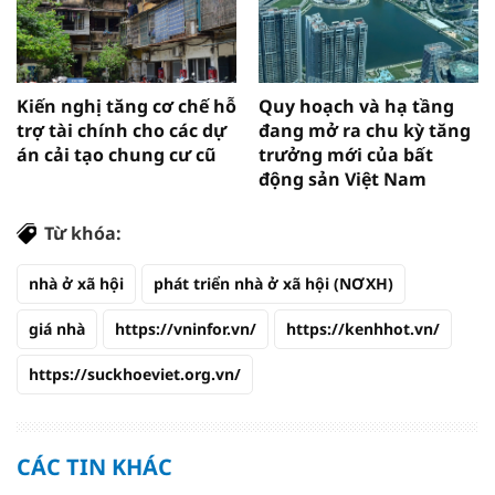
Kiến nghị tăng cơ chế hỗ
Quy hoạch và hạ tầng
trợ tài chính cho các dự
đang mở ra chu kỳ tăng
án cải tạo chung cư cũ
trưởng mới của bất
động sản Việt Nam
Từ khóa:
nhà ở xã hội
phát triển nhà ở xã hội (NƠXH)
giá nhà
https://vninfor.vn/
https://kenhhot.vn/
https://suckhoeviet.org.vn/
CÁC TIN KHÁC