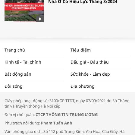
Nhà Ở Có Hiệu Lực Tháng 8/2024
WORLDBANK DỰ BÁO KINH TẾ VIỆT
NAM NĂM 2024 VÀ NĂM 2025 | NHỊP
Trang chủ
Tiêu điểm
ĐẬP THỊ TRƯỜNG #62
Kinh tế - Tài chính
Đấu giá - Đấu thầu
Bất động sản
Sức khỏe - Làm đẹp
Tọa đàm “Xúc tiến thương mại: Khơi
Đời sống
Địa phương
thông đầu ra cho sản phẩm OCOP”
Giấy phép hoạt động số: 3100/GP-TTĐT, ngày 07/09/2021 do Sở Thông
tin và Truyền thông Hà Nội cấp
Đơn vị chủ quản:
CTCP THÔNG TIN TRUNG ƯƠNG
Phụ trách nội dung:
Phạm Tuấn Anh
Bác sĩ tư vấn cách phòng tránh bệnh
Văn phòng giao dịch: Số 112 phố Trung Kính, Yên Hòa, Cầu Giấy, Hà