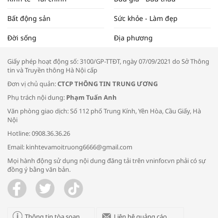
Bất động sản
Sức khỏe - Làm đẹp
Tọa đàm “Xúc tiến thương mại: Khơi
Đời sống
Địa phương
thông đầu ra cho sản phẩm OCOP”
Giấy phép hoạt động số: 3100/GP-TTĐT, ngày 07/09/2021 do Sở Thông
tin và Truyền thông Hà Nội cấp
Đơn vị chủ quản:
CTCP THÔNG TIN TRUNG ƯƠNG
Phụ trách nội dung:
Phạm Tuấn Anh
Bác sĩ tư vấn cách phòng tránh bệnh
Văn phòng giao dịch: Số 112 phố Trung Kính, Yên Hòa, Cầu Giấy, Hà
đường hô hấp trong thời tiết giao mùa
Nội
Hotline: 0908.36.36.26
Email: kinhtevamoitruong6666@gmail.com
Mọi hành động sử dụng nội dung đăng tải trên vninfor.vn phải có sự
đồng ý bằng văn bản.
Trao yêu thương cho em
Thông tin tòa soạn
Liên hệ quảng cáo