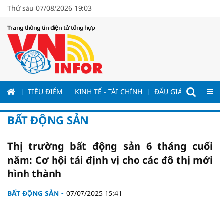
Thứ sáu 07/08/2026 19:03
Trang thông tin điện tử tổng hợp
ƯƠNG
TIÊU ĐIỂM
KINH TẾ - TÀI CHÍNH
ĐẤU GIÁ - ĐẤU THẦ
BẤT ĐỘNG SẢN
Thị trường bất động sản 6 tháng cuối
năm: Cơ hội tái định vị cho các đô thị mới
hình thành
BẤT ĐỘNG SẢN
07/07/2025 15:41