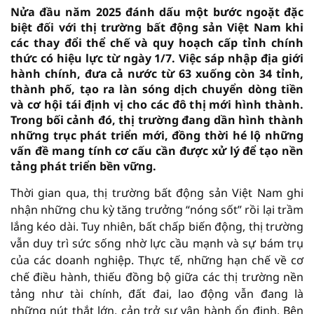
Nửa đầu năm 2025 đánh dấu một bước ngoặt đặc
biệt đối với thị trường bất động sản Việt Nam khi
các thay đổi thể chế và quy hoạch cấp tỉnh chính
thức có hiệu lực từ ngày 1/7. Việc sáp nhập địa giới
hành chính, đưa cả nước từ 63 xuống còn 34 tỉnh,
thành phố, tạo ra làn sóng dịch chuyển dòng tiền
và cơ hội tái định vị cho các đô thị mới hình thành.
Trong bối cảnh đó, thị trường đang dần hình thành
những trục phát triển mới, đồng thời hé lộ những
vấn đề mang tính cơ cấu cần được xử lý để tạo nền
tảng phát triển bền vững.
Thời gian qua, thị trường bất động sản Việt Nam ghi
nhận những chu kỳ tăng trưởng “nóng sốt” rồi lại trầm
lắng kéo dài. Tuy nhiên, bất chấp biến động, thị trường
vẫn duy trì sức sống nhờ lực cầu mạnh và sự bám trụ
của các doanh nghiệp. Thực tế, những hạn chế về cơ
chế điều hành, thiếu đồng bộ giữa các thị trường nền
tảng như tài chính, đất đai, lao động vẫn đang là
những nút thắt lớn, cản trở sự vận hành ổn định. Bên