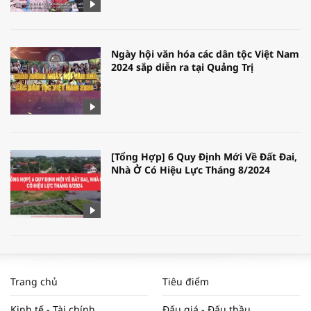
Ngày hội văn hóa các dân tộc Việt Nam
2024 sắp diễn ra tại Quảng Trị
[Tổng Hợp] 6 Quy Định Mới Về Đất Đai,
Nhà Ở Có Hiệu Lực Tháng 8/2024
WORLDBANK DỰ BÁO KINH TẾ VIỆT
NAM NĂM 2024 VÀ NĂM 2025 | NHỊP
Trang chủ
Tiêu điểm
ĐẬP THỊ TRƯỜNG #62
Kinh tế - Tài chính
Đấu giá - Đấu thầu