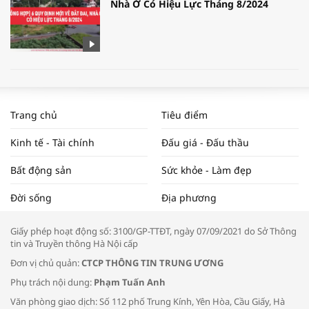
Nhà Ở Có Hiệu Lực Tháng 8/2024
WORLDBANK DỰ BÁO KINH TẾ VIỆT
NAM NĂM 2024 VÀ NĂM 2025 | NHỊP
Trang chủ
Tiêu điểm
ĐẬP THỊ TRƯỜNG #62
Kinh tế - Tài chính
Đấu giá - Đấu thầu
Bất động sản
Sức khỏe - Làm đẹp
Tọa đàm “Xúc tiến thương mại: Khơi
Đời sống
Địa phương
thông đầu ra cho sản phẩm OCOP”
Giấy phép hoạt động số: 3100/GP-TTĐT, ngày 07/09/2021 do Sở Thông
tin và Truyền thông Hà Nội cấp
Đơn vị chủ quản:
CTCP THÔNG TIN TRUNG ƯƠNG
Phụ trách nội dung:
Phạm Tuấn Anh
Bác sĩ tư vấn cách phòng tránh bệnh
Văn phòng giao dịch: Số 112 phố Trung Kính, Yên Hòa, Cầu Giấy, Hà