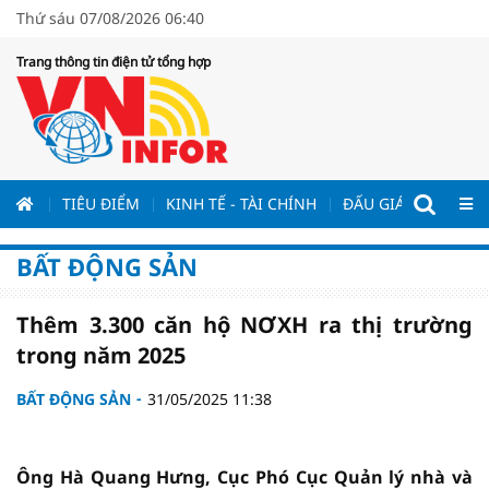
Thứ sáu 07/08/2026 06:40
Trang thông tin điện tử tổng hợp
ƯƠNG
TIÊU ĐIỂM
KINH TẾ - TÀI CHÍNH
ĐẤU GIÁ - ĐẤU THẦ
BẤT ĐỘNG SẢN
Thêm 3.300 căn hộ NƠXH ra thị trường
trong năm 2025
BẤT ĐỘNG SẢN
31/05/2025 11:38
Ông Hà Quang Hưng, Cục Phó Cục Quản lý nhà và