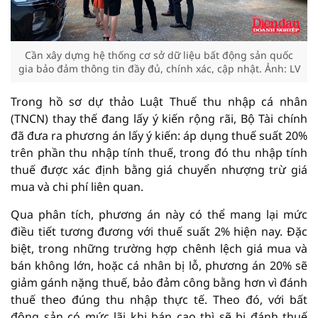
Cần xây dựng hệ thống cơ sở dữ liệu bất động sản quốc
gia bảo đảm thông tin đầy đủ, chính xác, cập nhật. Ảnh: LV
Trong hồ sơ dự thảo Luật Thuế thu nhập cá nhân
(TNCN) thay thế đang lấy ý kiến rộng rãi, Bộ Tài chính
đã đưa ra phương án lấy ý kiến: áp dụng thuế suất 20%
trên phần thu nhập tính thuế, trong đó thu nhập tính
thuế được xác định bằng giá chuyển nhượng trừ giá
mua và chi phí liên quan.
Qua phân tích, phương án này có thể mang lại mức
điều tiết tương đương với thuế suất 2% hiện nay. Đặc
biệt, trong những trường hợp chênh lệch giá mua và
bán không lớn, hoặc cá nhân bị lỗ, phương án 20% sẽ
giảm gánh nặng thuế, bảo đảm công bằng hơn vì đánh
thuế theo đúng thu nhập thực tế. Theo đó, với bất
động sản có mức lãi khi bán cao thì sẽ bị đánh thuế