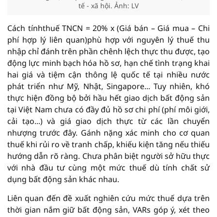
tế - xã hội. Ảnh: LV
Cách tínhthuế TNCN = 20% x (Giá bán – Giá mua – Chi
phí hợp lý liên quan)phù hợp với nguyên lý thuế thu
nhập chỉ đánh trên phần chênh lệch thực thu được, tạo
động lực minh bạch hóa hồ sơ, hạn chế tình trạng khai
hai giá và tiệm cận thông lệ quốc tế tại nhiều nước
phát triển như Mỹ, Nhật, Singapore... Tuy nhiên, khó
thực hiện đồng bộ bởi hầu hết giao dịch bất động sản
tại Việt Nam chưa có đầy đủ hồ sơ chi phí (phí môi giới,
cải tạo...) và giá giao dịch thực từ các lần chuyển
nhượng trước đây. Gánh nặng xác minh cho cơ quan
thuế khi rủi ro về tranh chấp, khiếu kiện tăng nếu thiếu
hướng dẫn rõ ràng. Chưa phân biệt người sở hữu thực
với nhà đầu tư cùng một mức thuế dù tính chất sử
dụng bất động sản khác nhau.
Liên quan đến đề xuất nghiên cứu mức thuế dựa trên
thời gian nắm giữ bất động sản, VARs góp ý, xét theo