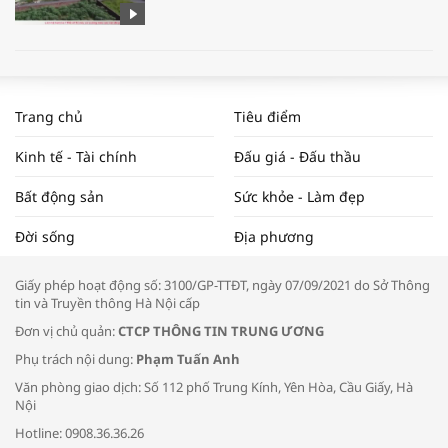
WORLDBANK DỰ BÁO KINH TẾ VIỆT
NAM NĂM 2024 VÀ NĂM 2025 | NHỊP
Trang chủ
Tiêu điểm
ĐẬP THỊ TRƯỜNG #62
Kinh tế - Tài chính
Đấu giá - Đấu thầu
Bất động sản
Sức khỏe - Làm đẹp
Tọa đàm “Xúc tiến thương mại: Khơi
Đời sống
Địa phương
thông đầu ra cho sản phẩm OCOP”
Giấy phép hoạt động số: 3100/GP-TTĐT, ngày 07/09/2021 do Sở Thông
tin và Truyền thông Hà Nội cấp
Đơn vị chủ quản:
CTCP THÔNG TIN TRUNG ƯƠNG
Phụ trách nội dung:
Phạm Tuấn Anh
Bác sĩ tư vấn cách phòng tránh bệnh
Văn phòng giao dịch: Số 112 phố Trung Kính, Yên Hòa, Cầu Giấy, Hà
đường hô hấp trong thời tiết giao mùa
Nội
Hotline: 0908.36.36.26