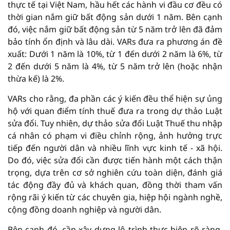
thực tế tại Việt Nam, hầu hết các hành vi đầu cơ đều có
thời gian nắm giữ bất động sản dưới 1 năm. Bên cạnh
đó, việc nắm giữ bất động sản từ 5 năm trở lên đã đảm
bảo tính ổn định và lâu dài. VARs đưa ra phương án đề
xuất: Dưới 1 năm là 10%, từ 1 đến dưới 2 năm là 6%, từ
2 đến dưới 5 năm là 4%, từ 5 năm trở lên (hoặc nhận
thừa kế) là 2%.
VARs cho rằng, đa phần các ý kiến đều thể hiện sự ủng
hộ với quan điểm tính thuế đưa ra trong dự thảo Luật
sửa đổi. Tuy nhiên, dự thảo sửa đổi Luật Thuế thu nhập
cá nhân có phạm vi điều chỉnh rộng, ảnh hưởng trực
tiếp đến người dân và nhiều lĩnh vực kinh tế - xã hội.
Do đó, việc sửa đổi cần được tiến hành một cách thận
trọng, dựa trên cơ sở nghiên cứu toàn diện, đánh giá
tác động đầy đủ và khách quan, đồng thời tham vấn
rộng rãi ý kiến từ các chuyên gia, hiệp hội ngành nghề,
cộng đồng doanh nghiệp và người dân.
Bên cạnh đó, cần xây dựng lộ trình thực hiện rõ ràng,