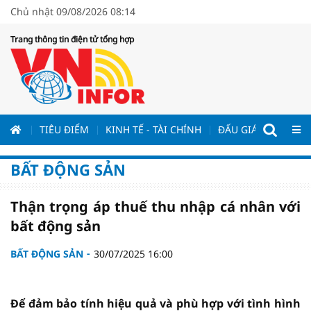
Chủ nhật 09/08/2026 08:14
Trang thông tin điện tử tổng hợp
ƯƠNG
TIÊU ĐIỂM
KINH TẾ - TÀI CHÍNH
ĐẤU GIÁ - ĐẤU THẦ
BẤT ĐỘNG SẢN
Thận trọng áp thuế thu nhập cá nhân với
bất động sản
BẤT ĐỘNG SẢN
30/07/2025 16:00
Để đảm bảo tính hiệu quả và phù hợp với tình hình