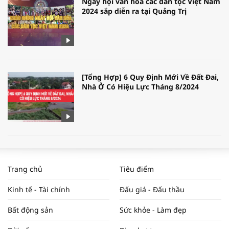
Ngày hội văn hóa các dân tộc Việt Nam
2024 sắp diễn ra tại Quảng Trị
[Tổng Hợp] 6 Quy Định Mới Về Đất Đai,
Nhà Ở Có Hiệu Lực Tháng 8/2024
WORLDBANK DỰ BÁO KINH TẾ VIỆT
NAM NĂM 2024 VÀ NĂM 2025 | NHỊP
Trang chủ
Tiêu điểm
ĐẬP THỊ TRƯỜNG #62
Kinh tế - Tài chính
Đấu giá - Đấu thầu
Bất động sản
Sức khỏe - Làm đẹp
Tọa đàm “Xúc tiến thương mại: Khơi