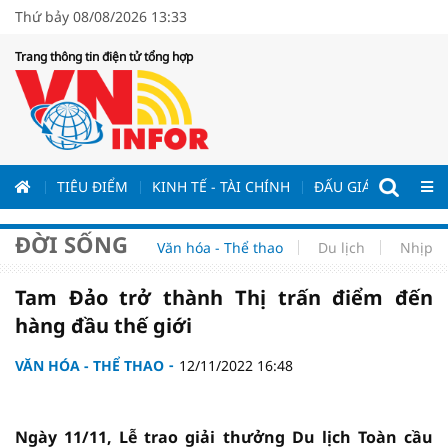
Thứ bảy 08/08/2026 13:33
Trang thông tin điện tử tổng hợp
ƯƠNG
TIÊU ĐIỂM
KINH TẾ - TÀI CHÍNH
ĐẤU GIÁ - ĐẤU THẦ
ĐỜI SỐNG
Văn hóa - Thể thao
Du lịch
Nhịp s
Tam Đảo trở thành Thị trấn điểm đến
hàng đầu thế giới
VĂN HÓA - THỂ THAO
12/11/2022 16:48
Ngày 11/11, Lễ trao giải thưởng Du lịch Toàn cầu