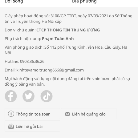
Đời sống
Địa phương
thông đầu ra cho sản phẩm OCOP”
Giấy phép hoạt động số: 3100/GP-TTĐT, ngày 07/09/2021 do Sở Thông
tin và Truyền thông Hà Nội cấp
Đơn vị chủ quản:
CTCP THÔNG TIN TRUNG ƯƠNG
Phụ trách nội dung:
Phạm Tuấn Anh
Bác sĩ tư vấn cách phòng tránh bệnh
Văn phòng giao dịch: Số 112 phố Trung Kính, Yên Hòa, Cầu Giấy, Hà
đường hô hấp trong thời tiết giao mùa
Nội
Hotline: 0908.36.36.26
Email: kinhtevamoitruong6666@gmail.com
Mọi hành động sử dụng nội dung đăng tải trên vninfor.vn phải có sự
đồng ý bằng văn bản.
Trao yêu thương cho em
Thông tin tòa soạn
Liên hệ quảng cáo
Liên hệ gửi bài
Kon Tum giải cứu nạn nhân bị lừa bán