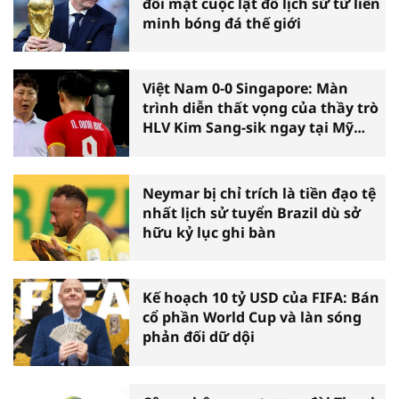
đối mặt cuộc lật đổ lịch sử từ liên
minh bóng đá thế giới
Việt Nam 0-0 Singapore: Màn
trình diễn thất vọng của thầy trò
HLV Kim Sang-sik ngay tại Mỹ
Đình
Neymar bị chỉ trích là tiền đạo tệ
nhất lịch sử tuyển Brazil dù sở
hữu kỷ lục ghi bàn
Kế hoạch 10 tỷ USD của FIFA: Bán
cổ phần World Cup và làn sóng
phản đối dữ dội