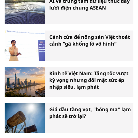
AI và trung tâm dữ liệu thúc đẩy
lưới điện chung ASEAN
Cánh cửa để nông sản Việt thoát
cảnh “gã khổng lồ vô hình”
Kinh tế Việt Nam: Tăng tốc vượt
kỳ vọng nhưng đối mặt sức ép
nhập siêu, lạm phát
Giá dầu tăng vọt, "bóng ma" lạm
phát sẽ trở lại?