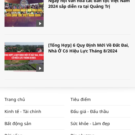
Ngày hội văn hóa các dân tộc Việt Nam
2024 sắp diễn ra tại Quảng Trị
[Tổng Hợp] 6 Quy Định Mới Về Đất Đai,
Nhà Ở Có Hiệu Lực Tháng 8/2024
WORLDBANK DỰ BÁO KINH TẾ VIỆT
NAM NĂM 2024 VÀ NĂM 2025 | NHỊP
Trang chủ
Tiêu điểm
ĐẬP THỊ TRƯỜNG #62
Kinh tế - Tài chính
Đấu giá - Đấu thầu
Bất động sản
Sức khỏe - Làm đẹp
Tọa đàm “Xúc tiến thương mại: Khơi