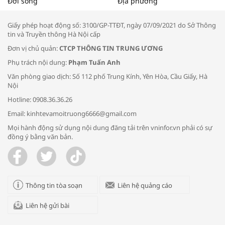
Đời sống
Địa phương
thông đầu ra cho sản phẩm OCOP”
Giấy phép hoạt động số: 3100/GP-TTĐT, ngày 07/09/2021 do Sở Thông
tin và Truyền thông Hà Nội cấp
Đơn vị chủ quản:
CTCP THÔNG TIN TRUNG ƯƠNG
Phụ trách nội dung:
Phạm Tuấn Anh
Bác sĩ tư vấn cách phòng tránh bệnh
Văn phòng giao dịch: Số 112 phố Trung Kính, Yên Hòa, Cầu Giấy, Hà
đường hô hấp trong thời tiết giao mùa
Nội
Hotline: 0908.36.36.26
Email: kinhtevamoitruong6666@gmail.com
Mọi hành động sử dụng nội dung đăng tải trên vninfor.vn phải có sự
đồng ý bằng văn bản.
Trao yêu thương cho em
Thông tin tòa soạn
Liên hệ quảng cáo
Liên hệ gửi bài
Kon Tum giải cứu nạn nhân bị lừa bán