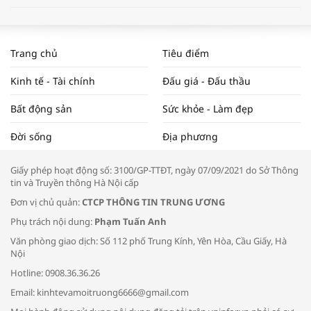
WORLDBANK DỰ BÁO KINH TẾ VIỆT
NAM NĂM 2024 VÀ NĂM 2025 | NHỊP
Trang chủ
Tiêu điểm
ĐẬP THỊ TRƯỜNG #62
Kinh tế - Tài chính
Đấu giá - Đấu thầu
Bất động sản
Sức khỏe - Làm đẹp
Tọa đàm “Xúc tiến thương mại: Khơi
Đời sống
Địa phương
thông đầu ra cho sản phẩm OCOP”
Giấy phép hoạt động số: 3100/GP-TTĐT, ngày 07/09/2021 do Sở Thông
tin và Truyền thông Hà Nội cấp
Đơn vị chủ quản:
CTCP THÔNG TIN TRUNG ƯƠNG
Phụ trách nội dung:
Phạm Tuấn Anh
Bác sĩ tư vấn cách phòng tránh bệnh
Văn phòng giao dịch: Số 112 phố Trung Kính, Yên Hòa, Cầu Giấy, Hà
đường hô hấp trong thời tiết giao mùa
Nội
Hotline: 0908.36.36.26
Email: kinhtevamoitruong6666@gmail.com