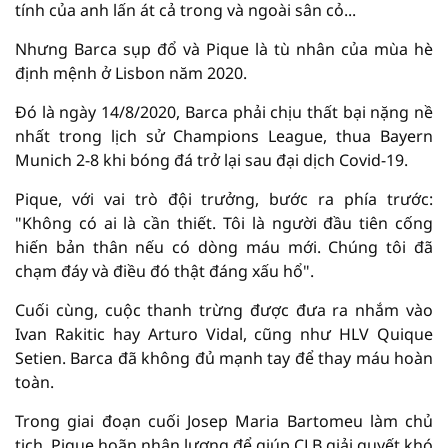
tính của anh lấn át cả trong và ngoài sân cỏ...
Nhưng Barca sụp đổ và Pique là tù nhân của mùa hè
định mệnh ở Lisbon năm 2020.
Đó là ngày 14/8/2020, Barca phải chịu thất bại nặng nề
nhất trong lịch sử Champions League, thua Bayern
Munich 2-8 khi bóng đá trở lại sau đại dịch Covid-19.
Pique, với vai trò đội trưởng, bước ra phía trước:
"Không có ai là cần thiết. Tôi là người đầu tiên cống
hiến bản thân nếu có dòng máu mới. Chúng tôi đã
chạm đáy và điều đó thật đáng xấu hổ".
Cuối cùng, cuộc thanh trừng được đưa ra nhắm vào
Ivan Rakitic hay Arturo Vidal, cũng như HLV Quique
Setien. Barca đã không đủ mạnh tay để thay máu hoàn
toàn.
Trong giai đoạn cuối Josep Maria Bartomeu làm chủ
tịch, Pique hoãn nhận lương để giúp CLB giải quyết khó