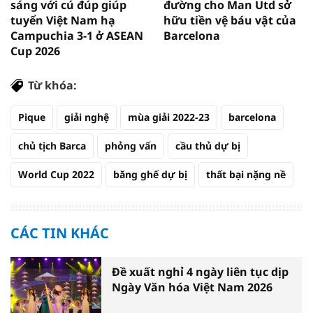
sáng với cú đúp giúp
đường cho Man Utd sở
tuyển Việt Nam hạ
hữu tiền vệ báu vật của
Campuchia 3-1 ở ASEAN
Barcelona
Cup 2026
Từ khóa:
Pique
giải nghệ
mùa giải 2022-23
barcelona
chủ tịch Barca
phỏng vấn
cầu thủ dự bị
World Cup 2022
băng ghế dự bị
thất bại nặng nề
CÁC TIN KHÁC
Đề xuất nghỉ 4 ngày liên tục dịp
Ngày Văn hóa Việt Nam 2026