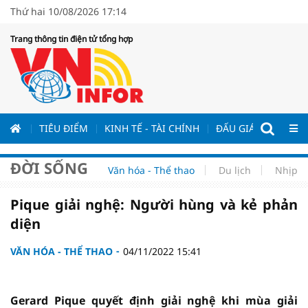
Thứ hai 10/08/2026 17:14
Trang thông tin điện tử tổng hợp
ƯƠNG
TIÊU ĐIỂM
KINH TẾ - TÀI CHÍNH
ĐẤU GIÁ - ĐẤU THẦ
ĐỜI SỐNG
Văn hóa - Thể thao
Du lịch
Nhịp s
Pique giải nghệ: Người hùng và kẻ phản
diện
VĂN HÓA - THỂ THAO
04/11/2022 15:41
Gerard Pique quyết định giải nghệ khi mùa giải