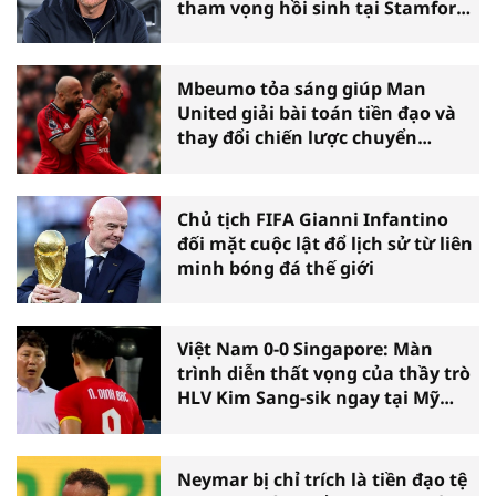
tham vọng hồi sinh tại Stamford
Bridge
Mbeumo tỏa sáng giúp Man
United giải bài toán tiền đạo và
thay đổi chiến lược chuyển
nhượng
Chủ tịch FIFA Gianni Infantino
đối mặt cuộc lật đổ lịch sử từ liên
minh bóng đá thế giới
Việt Nam 0-0 Singapore: Màn
trình diễn thất vọng của thầy trò
HLV Kim Sang-sik ngay tại Mỹ
Đình
Neymar bị chỉ trích là tiền đạo tệ