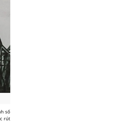
nh số
c rút