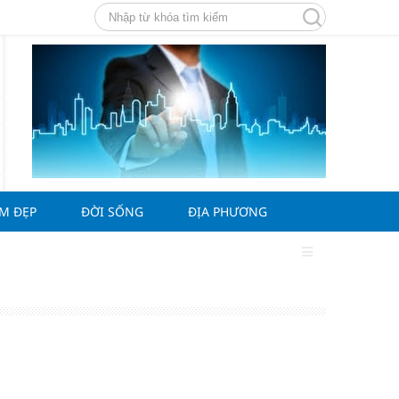
ÀM ĐẸP
ĐỜI SỐNG
ĐỊA PHƯƠNG