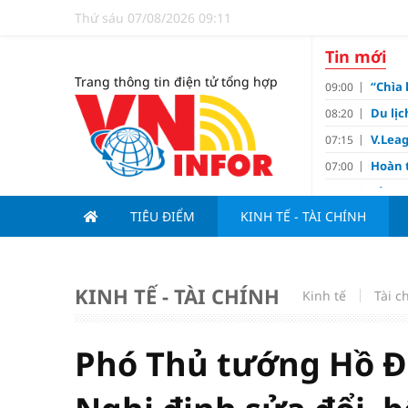
Thứ sáu 07/08/2026 09:11
Tin mới
Trang thông tin điện tử tổng hợp
“Chìa 
09:00
Du lị
08:20
V.Leag
07:15
Hoàn 
07:00
Tử vi 
18:05
việc 
TIÊU ĐIỂM
KINH TẾ - TÀI CHÍNH
HoREA
15:00
dự án
Hút vố
15:00
KINH TẾ - TÀI CHÍNH
Kinh tế
Tài c
Động 
13:15
Nghiê
13:00
Phó Thủ tướng Hồ Đ
Vì sa
11:00