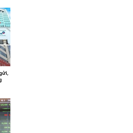
gửi,
g