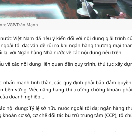
nh: VGP/Trần Mạnh
ước Việt Nam đã nêu ý kiến đối với nội dung giải trình c
c ngoài tối đa; vấn đề rủi ro khi ngân hàng thương mại tha
ổi lại với Ngân hàng Nhà nước về các nội dung nêu trên.
ểu về các nội dung liên quan đến quy trình, thủ tục xây dự
c nhấn mạnh tinh thần, các quy định phải bảo đảm quyền
iển bền vững. Việc nâng hạng thị trường chứng khoán phả
ế, của doanh nghiệp…
ác nội dung: Tỷ lệ sở hữu nước ngoài tối đa; ngân hàng t
 khoán cơ sở, cơ chế đối tác bù trừ trung tâm (CCP); tổ chứ