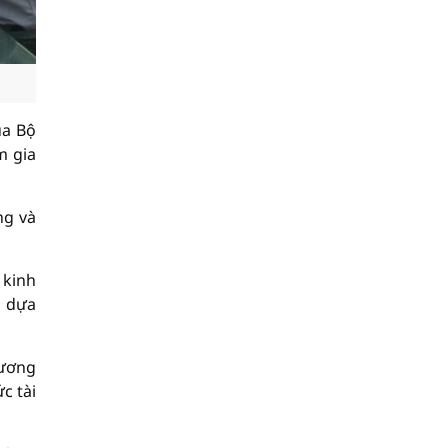
ủa Bộ
m gia
ng và
 kinh
i dựa
hương
c tài