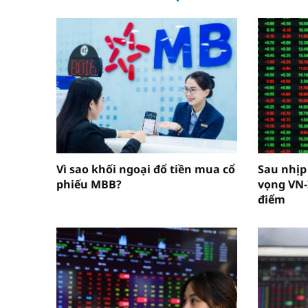
Vì sao khối ngoại đổ tiền mua cổ
Sau nhịp
phiếu MBB?
vọng VN-
điểm