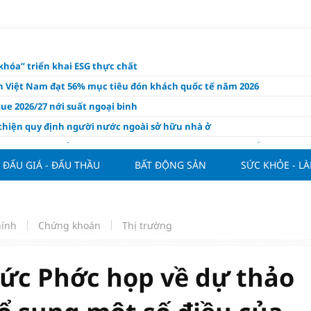
khóa” triển khai ESG thực chất
ch Việt Nam đạt 56% mục tiêu đón khách quốc tế năm 2026
ue 2026/27 nới suất ngoại binh
thiện quy định người nước ngoài sở hữu nhà ở
hôm nay, xem tử vi 12 con giáp hôm nay ngày 7/8/2026: Tuổi Thân làm
chăm chỉ
ĐẤU GIÁ - ĐẤU THẦU
BẤT ĐỘNG SẢN
SỨC KHỎE - L
 đề xuất chỉ áp dụng thời hạn sử dụng chung cư theo niên hạn với
 xây mới
n FDI chất lượng cao cho mục tiêu tăng trưởng 2 con số
hính
Chứng khoán
Thị trường
lực nào để Việt Nam hiện thực hóa mục tiêu tăng trưởng 10%?
n cứu tính tiền gửi Kho bạc vào nguồn vốn huy động của ngân hàng
ức Phớc họp về dự thảo
o Mỹ cùng Nhật Bản "nâng đỡ" đồng yên?