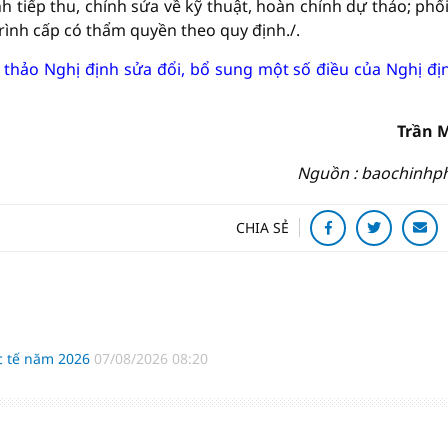
 tiếp thu, chỉnh sửa về kỹ thuật, hoàn chỉnh dự thảo; phố
rình cấp có thẩm quyền theo quy định./.
hảo Nghị định sửa đổi, bổ sung một số điều của Nghị đị
Trần 
Nguồn : baochinhp
CHIA SẺ
c tế năm 2026
07/08/2026 08:20