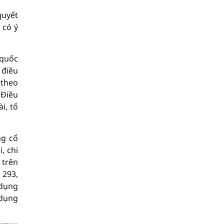
quyết
 có ý
 quốc
 điều
 theo
 Điều
i, tổ
ng cổ
, chi
 trên
 293,
 dụng
 dụng