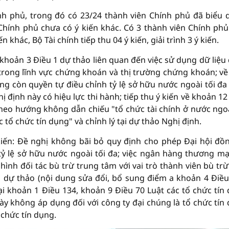
nh phủ, trong đó có 23/24 thành viên Chính phủ đã biểu 
Chính phủ chưa có ý kiến khác. Có 3 thành viên Chính phủ
n khác, Bộ Tài chính tiếp thu 04 ý kiến, giải trình 3 ý kiến.
đ khoản 3 Điều 1 dự thảo liên quan đến việc sử dụng dữ liệu
 trong lĩnh vực chứng khoán và thị trường chứng khoán; về
g còn quyền tự điều chỉnh tỷ lệ sở hữu nước ngoài tối đa
 định này có hiệu lực thi hành; tiếp thu ý kiến về khoản 12
heo hướng không dẫn chiếu "tổ chức tài chính ở nước ngoà
 tổ chức tín dụng" và chỉnh lý tại dự thảo Nghị định.
ý kiến: Đề nghị không bãi bỏ quy định cho phép Đại hội đồ
tỷ lệ sở hữu nước ngoài tối đa; việc ngân hàng thương mại
h đối tác bù trừ trung tâm với vai trò thành viên bù trừ
 dự thảo (nội dung sửa đổi, bổ sung điểm a khoản 4 Điều
i khoản 1 Điều 134, khoản 9 Điều 70 Luật các tổ chức tín
ày không áp dụng đối với công ty đại chúng là tổ chức tín
 chức tín dụng.