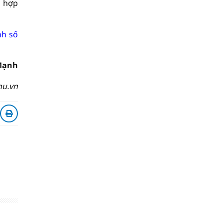
i hợp
nh số
Mạnh
hu.vn