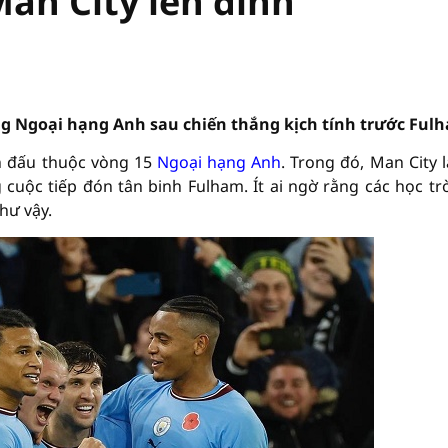
an City lên đỉnh
g Ngoại hạng Anh sau chiến thắng kịch tính trước Ful
ận đấu thuộc vòng 15
Ngoại hạng Anh
. Trong đó, Man City l
cuộc tiếp đón tân binh Fulham. Ít ai ngờ rằng các học tr
hư vậy.