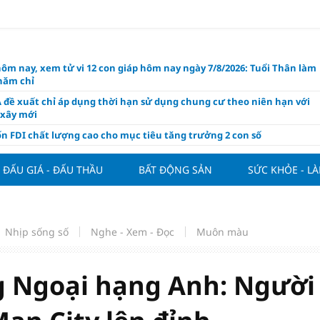
hôm nay, xem tử vi 12 con giáp hôm nay ngày 7/8/2026: Tuổi Thân làm
chăm chỉ
 đề xuất chỉ áp dụng thời hạn sử dụng chung cư theo niên hạn với
 xây mới
n FDI chất lượng cao cho mục tiêu tăng trưởng 2 con số
lực nào để Việt Nam hiện thực hóa mục tiêu tăng trưởng 10%?
ĐẤU GIÁ - ĐẤU THẦU
BẤT ĐỘNG SẢN
SỨC KHỎE - L
n cứu tính tiền gửi Kho bạc vào nguồn vốn huy động của ngân hàng
o Mỹ cùng Nhật Bản "nâng đỡ" đồng yên?
á tía tô thế nào để hỗ trợ làm đẹp da, mượt tóc?
Nhịp sống số
Nghe - Xem - Đọc
Muôn màu
àng hôm nay 6/8: "Nhảy vọt" sau một đêm
Việt Nam tính bài toán xoay tua tại ASEAN Cup 2026 và màn đáp trả
ửa của Hoàng Hên
 Ngoại hạng Anh: Người
ất đưa kim cương vào ngành nghề kinh doanh có điều kiện như vàn