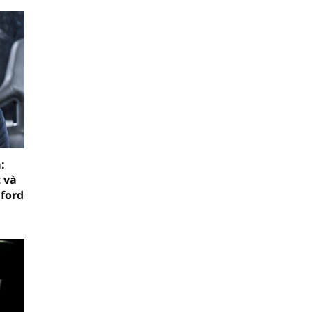
:
 và
mford