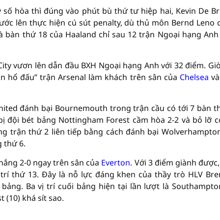
tỷ số hòa thì đúng vào phút bù thứ tư hiệp hai, Kevin De B
ước lên thực hiện cú sút penalty, dù thủ môn Bernd Leno
là bàn thứ 18 của Haaland chỉ sau 12 trận Ngoại hạng An
ity vươn lên dẫn đầu BXH Ngoại hạng Anh với 32 điểm. Giờ
an hổ đấu” trận Arsenal làm khách trên sân của
Chelsea
và
nited đánh bại Bournemouth trong trận cầu có tới 7 bàn t
ờ bị đội bét bảng Nottingham Forest cầm hòa 2-2 và bỏ lỡ c
ng trận thứ 2 liên tiếp bằng cách đánh bại Wolverhampton
 thứ 6.
thắng 2-0 ngay trên sân của
Everton
. Với 3 điểm giành được,
trí thứ 13. Đây là nỗ lực đáng khen của thầy trò HLV Br
ảng. Ba vị trí cuối bảng hiện tại lần lượt là Southampto
(10) khá sít sao.