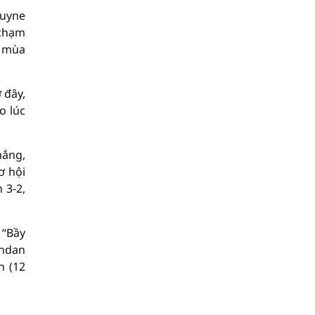
ruyne
 chạm
h mùa
 đây,
o lúc
hắng,
ơ hội
 3-2,
 “Bầy
endan
n (12