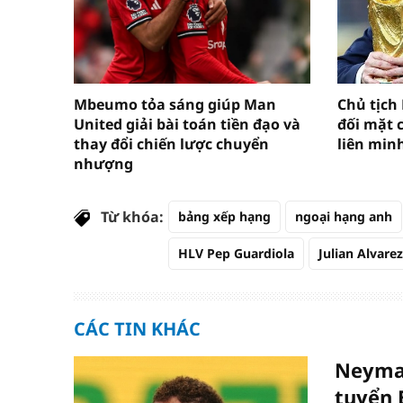
Mbeumo tỏa sáng giúp Man
Chủ tịch
United giải bài toán tiền đạo và
đối mặt c
thay đổi chiến lược chuyển
liên min
nhượng
Từ khóa:
bảng xếp hạng
ngoại hạng anh
HLV Pep Guardiola
Julian Alvarez
CÁC TIN KHÁC
Neymar 
tuyển 