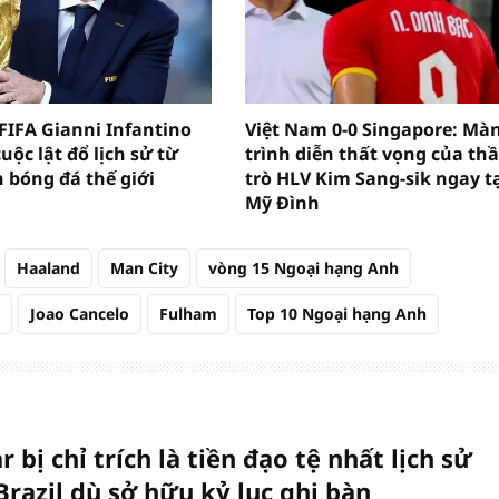
 FIFA Gianni Infantino
Việt Nam 0-0 Singapore: Mà
uộc lật đổ lịch sử từ
trình diễn thất vọng của th
h bóng đá thế giới
trò HLV Kim Sang-sik ngay t
Mỹ Đình
Haaland
Man City
vòng 15 Ngoại hạng Anh
Joao Cancelo
Fulham
Top 10 Ngoại hạng Anh
bị chỉ trích là tiền đạo tệ nhất lịch sử
Brazil dù sở hữu kỷ lục ghi bàn