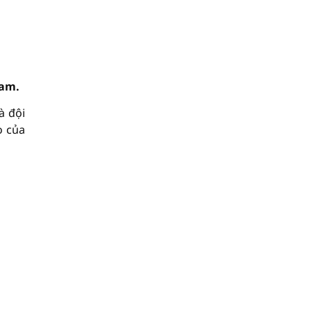
ham.
à đội
ò của