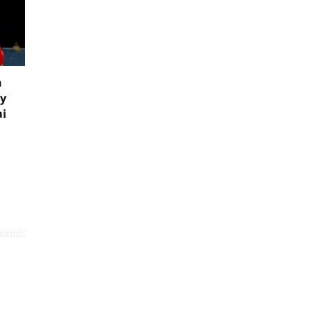
n
ầy
ại