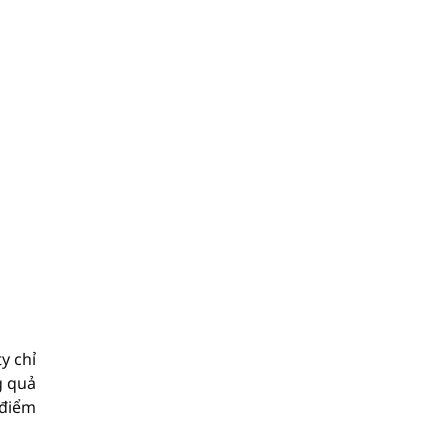
y chỉ
g quả
 điểm