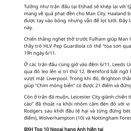
Tưởng như trận đấu tại Etihad sẽ khép lại với 
mang về quả phạt đền cho Man City. Haaland b
được tay vào bóng nhưng vẫn để lọt lưới. Đây 
này.
Chiến thắng nghẹt thở trước Fulham giúp Man C
thầy trò HLV Pep Guardiola có thể “tọa sơn qu
19h ngày 6/11.
Ở các trận đấu cùng giờ vào đêm 6/11, Leeds U
qua đó leo lên vị trí thứ 12. Brentford bất ng
vượt mặt Liverpool. Trong khi đó, Brighton thắ
giúp “Chim mòng biển” có được 21 điểm và đứng
Còn ở trận đá muộn, Leicester City giành chiến 
cáo” đã thoát ra khỏi nhóm cầm đèn đỏ với vị 
Rodgers sau khởi đầu tệ hại và từng đứng bét b
điểm), Wolverhampton (10) và Nottingham Forest 
BXH Top 10 Ngoại hạng Anh hiện tại