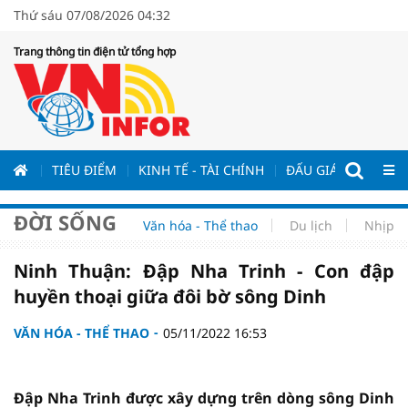
Thứ sáu 07/08/2026 04:32
Trang thông tin điện tử tổng hợp
ƯƠNG
TIÊU ĐIỂM
KINH TẾ - TÀI CHÍNH
ĐẤU GIÁ - ĐẤU THẦ
ĐỜI SỐNG
Văn hóa - Thể thao
Du lịch
Nhịp s
Ninh Thuận: Đập Nha Trinh - Con đập
huyền thoại giữa đôi bờ sông Dinh
VĂN HÓA - THỂ THAO
05/11/2022 16:53
Đập Nha Trinh được xây dựng trên dòng sông Dinh