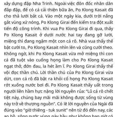
xây dựng đập Nha Trinh. Ngoài việc đôn đốc nhân dân
đắp đập, để có cá cải thiện bữa ăn, Po Klong Kasait đã
cho thả lưới bắt cá. Vào một ngày kia, dưới trời nắng
gắt vùng xứ nóng, Po Klong Girai đến kiểm tra đột xuất
tiến độ công trình. Khi vua Po Klong Girai đi qua, thấy
Po Klong Kasait ở dưới nước hai tay đang gỡ lưới,
miệng thì đang ngậm một con cá rô. Nhà vua thấy thế
bật cười to, Po Klong Kasait nhìn lên và cũng cười theo.
Không ngờ, khi Po Klong Kasait vừa mở miệng thì con
cá đã tuột vào cuống họng làm cho Po Klong Kasait
ngạt thở, đớn đau, la hét ầm ĩ. Po Klong Girai thấy thế
vội đọc thần chú. Lời thần chú của Po Klong Girai vừa
dứt, con cá rô đã bật ra khỏi cổ họng Po Klong Kasait
rớt xuống nước bơi đi. Po Klong Kasait thấy uất trong
người liền hầm hực nặng lời nguyền rủa: “Lũ cá rô chết
tiệt này, chúng bay mãi mãi không được sống từ vùng
này trở về thượng nguồn”. Có lẽ lời nguyền của Ngài đã
đúng vào “giờ thiêng - tuk sunit” nên từ đó đến nay, các
ao hồ, sông nước vùng này hầu như không bao giờ có