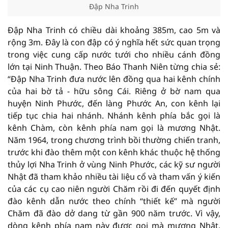
Đập Nha Trinh
Đập Nha Trinh có chiều dài khoảng 385m, cao 5m và
rộng 3m. Đây là con đập có ý nghĩa hết sức quan trọng
trong việc cung cấp nước tưới cho nhiều cánh đồng
lớn tại Ninh Thuận. Theo Báo Thanh Niên từng chia sẻ:
“Đập Nha Trinh đưa nước lên đồng qua hai kênh chính
của hai bờ tả - hữu sông Cái. Riêng ở bờ nam qua
huyện Ninh Phước, đến làng Phước An, con kênh lại
tiếp tục chia hai nhánh. Nhánh kênh phía bắc gọi là
kênh Chàm, còn kênh phía nam gọi là mương Nhật.
Năm 1964, trong chương trình bồi thường chiến tranh,
trước khi đào thêm một con kênh khác thuộc hệ thống
thủy lợi Nha Trinh ở vùng Ninh Phước, các kỹ sư người
Nhật đã tham khảo nhiều tài liệu cổ và tham vấn ý kiến
của các cụ cao niên người Chăm rồi đi đến quyết định
đào kênh dẫn nước theo chính “thiết kế” mà người
Chăm đã đào dở dang từ gần 900 năm trước. Vì vậy,
dòng kênh phía nam này được gọi mà mương Nhật,