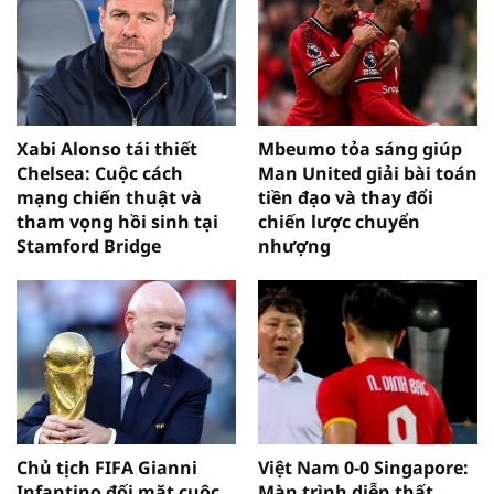
Xabi Alonso tái thiết
Mbeumo tỏa sáng giúp
Chelsea: Cuộc cách
Man United giải bài toán
mạng chiến thuật và
tiền đạo và thay đổi
tham vọng hồi sinh tại
chiến lược chuyển
Stamford Bridge
nhượng
Chủ tịch FIFA Gianni
Việt Nam 0-0 Singapore:
Infantino đối mặt cuộc
Màn trình diễn thất