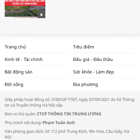
WORLDBANK DỰ BÁO KINH TẾ VIỆT
NAM NĂM 2024 VÀ NĂM 2025 | NHỊP
Trang chủ
Tiêu điểm
ĐẬP THỊ TRƯỜNG #62
Kinh tế - Tài chính
Đấu giá - Đấu thầu
Bất động sản
Sức khỏe - Làm đẹp
Tọa đàm “Xúc tiến thương mại: Khơi
Đời sống
Địa phương
thông đầu ra cho sản phẩm OCOP”
Giấy phép hoạt động số: 3100/GP-TTĐT, ngày 07/09/2021 do Sở Thông
tin và Truyền thông Hà Nội cấp
Đơn vị chủ quản:
CTCP THÔNG TIN TRUNG ƯƠNG
Phụ trách nội dung:
Phạm Tuấn Anh
Bác sĩ tư vấn cách phòng tránh bệnh
Văn phòng giao dịch: Số 112 phố Trung Kính, Yên Hòa, Cầu Giấy, Hà
đường hô hấp trong thời tiết giao mùa
Nội