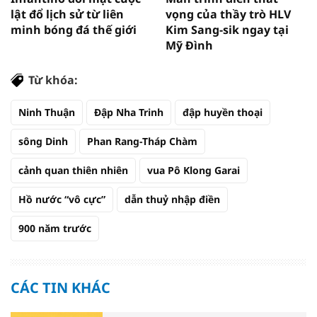
lật đổ lịch sử từ liên
vọng của thầy trò HLV
minh bóng đá thế giới
Kim Sang-sik ngay tại
Mỹ Đình
Từ khóa:
Ninh Thuận
Đập Nha Trinh
đập huyền thoại
sông Dinh
Phan Rang-Tháp Chàm
cảnh quan thiên nhiên
vua Pô Klong Garai
Hồ nước “vô cực”
dẫn thuỷ nhập điền
900 năm trước
CÁC TIN KHÁC