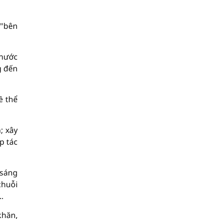
 "bên
 nước
g đến
ề thể
; xây
p tác
 sáng
chuỗi
.
khăn,