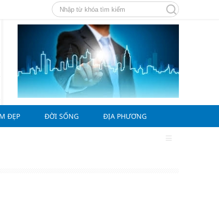
ÀM ĐẸP
ĐỜI SỐNG
ĐỊA PHƯƠNG