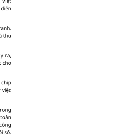
 Việt
 diễn
ranh.
à thu
y ra,
t cho
 chip
 việc
trong
 toàn
 công
i số.