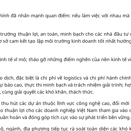
Chính đã nhấn mạnh quan điểm: nếu làm việc với nhau mà
 trường thuận lợi, an toàn, minh bạch cho các nhà đầu tư
 cơ sở cam kết tạo lập môi trường kinh doanh tốt nhất hướn
 kinh tế vĩ mô; tháo gỡ những điểm nghẽn của nền kinh tế v
dịch, đặc biệt là chi phí về logistics và chi phí hành chính
ự báo cao, thực thi minh bạch và trách nhiệm giải trình; hợ
, cùng giải quyết các khó khăn, thách thức.
 thu hút các dự án thuộc lĩnh vực công nghệ cao, đổi mới
tạo thuận lợi cho các doanh nghiệp Việt Nam tham gia vào 
tế tuần hoàn và đóng góp tích cực vào sự phát triển bền vững..
ộ, ngành, địa phương tiếp tục rà soát toàn diện các khó 