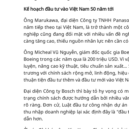
Kế hoạch đầu tư vào Việt Nam 50 năm tới
Ông Marukawa, đại diện Công ty TNHH Panasoni
năm tiếp theo tại Việt Nam, là trở thành một c
nghiệp cũng đang đối mặt với nhiều vấn đề ngh
càng tăng cao, thiếu nguồn nhân lực nên cần có 
Ông Micheal Vũ Nguyễn, giám đốc quốc gia Boein
Boeing trong các năm qua là 200 triệu USD. Vì v
luyện, nâng cao kỹ thuật, tiêu chuẩn sản xuất.
trương với chính sách rộng mở, linh động, hiệ
thuận tiện đầu tư thêm và đầu tư mới vào Việt 
Đại diện Công ty Bosch thì bày tỏ hy vọng có m
trạng chính sách được hướng dẫn bởi nhiều văn 
rõ ràng. Đơn cử, Luật đầu tư công nhận dự án đ
thu nhập doanh nghiệp lại xác định đây là "đầ
dẫn hơn.