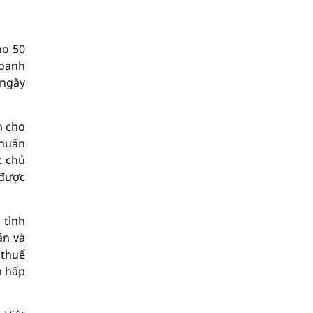
ho 50
doanh
 ngày
m cho
 huấn
c chủ
 được
 tình
án và
 thuế
m hấp