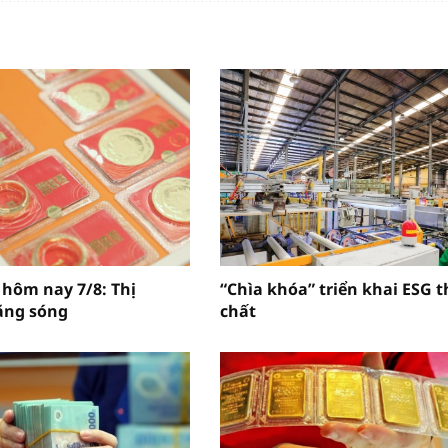
 hôm nay 7/8: Thị
“Chìa khóa” triển khai ESG 
ặng sóng
chất