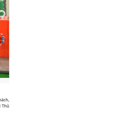
hách,
i Thủ