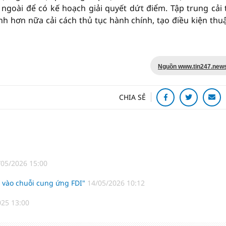
goài để có kế hoạch giải quyết dứt điểm. Tập trung cải 
 hơn nữa cải cách thủ tục hành chính, tạo điều kiện thuậ
Nguồn www.tin247.new
CHIA SẺ
/05/2026 15:00
 vào chuỗi cung ứng FDI"
14/05/2026 10:12
025 13:00