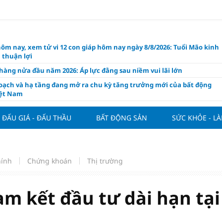
hôm nay, xem tử vi 12 con giáp hôm nay ngày 8/8/2026: Tuổi Mão kinh
 thuận lợi
àng nửa đầu năm 2026: Áp lực đằng sau niềm vui lãi lớn
oạch và hạ tầng đang mở ra chu kỳ tăng trưởng mới của bất động
iệt Nam
ất giảm 30% thuế cho hộ, cá nhân kinh doanh, doanh nghiệp thu
0 tỷ đồng
ĐẤU GIÁ - ĐẤU THẦU
BẤT ĐỘNG SẢN
SỨC KHỎE - L
ng hôm nay 7/8: Thị trường lặng sóng
y mua nhà tăng cao, thị trường đối mặt sức ép thanh khoản
người trẻ quốc tế xem Phú Quốc là “thiên đường lập nghiệp”
hính
Chứng khoán
Thị trường
g vụ Rodri mở đường cho Man Utd sở hữu tiền vệ báu vật của
lona
am kết đầu tư dài hạn tại
ách thức đối với tham vọng công nghệ của Đông Nam Á
òng đấu giá 57 lô đất tại phường Kiến An, với giá khởi điểm từ 18
 đồng/m2