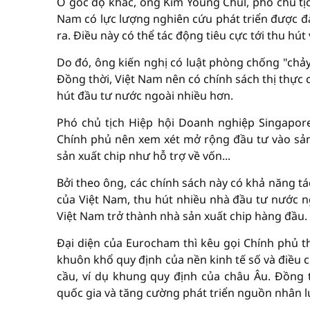
Ở góc độ khác, ông Kim Young Chul, phó chủ tị
Nam có lực lượng nghiên cứu phát triển được đà
ra. Điều này có thể tác động tiêu cực tới thu hú
Do đó, ông kiến nghị có luật phòng chống "chảy
Đồng thời, Việt Nam nên có chính sách thị thực
hút đầu tư nước ngoài nhiều hơn.
Phó chủ tịch Hiệp hội Doanh nghiệp Singapore 
Chính phủ nên xem xét mở rộng đầu tư vào sản 
sản xuất chip như hỗ trợ về vốn...
Bởi theo ông, các chính sách này có khả năng tá
của Việt Nam, thu hút nhiều nhà đầu tư nước ng
Việt Nam trở thành nhà sản xuất chip hàng đầu.
Đại diện của Eurocham thì kêu gọi Chính phủ t
khuôn khổ quy định của nền kinh tế số và điều 
cầu, ví dụ khung quy định của châu Âu. Đồng 
quốc gia và tăng cường phát triển nguồn nhân l