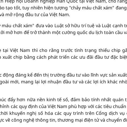
ch Hiệp hội Doanh nghiệp Hàn Quốc tại Việt Nam, cho rằng
o tạo tốt, tuy nhiên hiện tượng "chảy máu chất xám" đang
t và mở rộng đầu tư của Việt Nam.
 máu chất xám" đưa vào Luật sở hữu trí tuệ và Luật cạnh t
 cởi mở hơn để trở thành một cường quốc du lịch toàn cầu v
tại Việt Nam thì cho rằng trước tình trạng thiếu chip gâ
xuất chip bằng cách phát triển các ưu đãi đầu tư đặc biệ
c động đáng kể đến thị trường đầu tư vào lĩnh vực sản xuất
oài mới, mang lại lợi nhuận đầu tư và các lợi ích khác nhờ
húc đẩy hơn nữa nền kinh tế số, đảm bảo tính nhất quán 
chỉnh các quy định của Việt Nam phù hợp với các tiêu chuẩn
thời khuyến nghị số hóa các quy trình trên Cổng dịch vụ
ực về công nghệ thông tin, thương mại điện tử và chuyển đổ