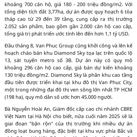
khoảng 700 căn hộ, giá 180 - 200 triệu đồng/m2. Với
tổng diện tích đất 3,77ha, dự án được quy hoạch 6 tòa
tháp cao từ 29 đến 39 tầng, cung cấp ra thị trường
2.052 sản phẩm, bao gồm gần 2.000 căn hộ cao cấp,
tổng giá trị phát triển ước tính lên đến hơn 1,1 tỷ USD.
Đầu tháng 8, Van Phuc Group cũng khởi công và lên kế
hoạch chào bán khu Diamond Sky tọa lạc trên quốc lộ
13, sát tuyến metro số 3B. Dự án này có quy mô
khoảng 296 căn hộ cao cấp, giá bán dự kiến khoảng
130 triệu đồng/m2. Diamond Sky là phân khu cao tầng
đầu tiên được triển khai tại khu đô thị Van Phuc City,
một trong những đại đô thị ven sông lớn nhất TP HCM
(198 ha), quy mô dân số ước hơn 45.000 người.
Bà Nguyễn Hoài An, Giám đốc cấp cao chi nhánh CBRE
Việt Nam tại Hà Nội cho biết, nửa cuối năm 2025 sẽ là
giai đoạn "bận rộn" của thị trường khi nhiều dự án
đồng loạt bung hàng, đặc biệt tại khu vực phía Bắc và