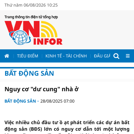
Thứ năm 06/08/2026 10:25
Trang thông tin điện tử tổng hợp
ƯƠNG
TIÊU ĐIỂM
KINH TẾ - TÀI CHÍNH
ĐẤU GIÁ - ĐẤU THẦ
BẤT ĐỘNG SẢN
Nguy cơ "dư cung" nhà ở
BẤT ĐỘNG SẢN
28/08/2025 07:00
Việc nhiều chủ đầu tư ồ ạt phát triển các dự án bất
động sản (BĐS) lớn có nguy cơ dẫn tới một lượng