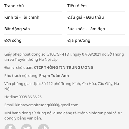
NAM NĂM 2024 VÀ NĂM 2025 | NHỊP
Trang chủ
Tiêu điểm
ĐẬP THỊ TRƯỜNG #62
Kinh tế - Tài chính
Đấu giá - Đấu thầu
Bất động sản
Sức khỏe - Làm đẹp
Tọa đàm “Xúc tiến thương mại: Khơi
Đời sống
Địa phương
thông đầu ra cho sản phẩm OCOP”
Giấy phép hoạt động số: 3100/GP-TTĐT, ngày 07/09/2021 do Sở Thông
tin và Truyền thông Hà Nội cấp
Đơn vị chủ quản:
CTCP THÔNG TIN TRUNG ƯƠNG
Phụ trách nội dung:
Phạm Tuấn Anh
Bác sĩ tư vấn cách phòng tránh bệnh
Văn phòng giao dịch: Số 112 phố Trung Kính, Yên Hòa, Cầu Giấy, Hà
đường hô hấp trong thời tiết giao mùa
Nội
Hotline: 0908.36.36.26
Email: kinhtevamoitruong6666@gmail.com
Mọi hành động sử dụng nội dung đăng tải trên vninfor.vn phải có sự
đồng ý bằng văn bản.
Trao yêu thương cho em